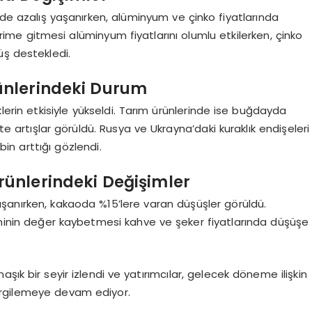
rde azalış yaşanırken, alüminyum ve çinko fiyatlarında
dirime gitmesi alüminyum fiyatlarını olumlu etkilerken, çinko
üş destekledi.
rünlerindeki Durum
sklerin etkisiyle yükseldi. Tarım ürünlerinde ise buğdayda
çte artışlar görüldü. Rusya ve Ukrayna’daki kuraklık endişeleri
bin arttığı gözlendi.
rünlerindeki Değişimler
şanırken, kakaoda %15’lere varan düşüşler görüldü.
riminin değer kaybetmesi kahve ve şeker fiyatlarında düşüşe
şık bir seyir izlendi ve yatırımcılar, gelecek döneme ilişkin
 sergilemeye devam ediyor.