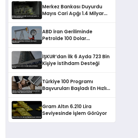
Merkez Bankası Duyurdu
Mayıs Cari Açığı 1.4 Milyar
Doları Aştı
ABD İran Geriliminde
Petrolde 100 Dolar
Senaryoları
İŞKUR’dan İlk 6 Ayda 723 Bin
Kişiye İstihdam Desteği
Türkiye 100 Programı
Başvuruları Başladı En Hızlı
Büyüyen Firmalar Aranıyor
Gram Altın 6.210 Lira
Seviyesinde İşlem Görüyor