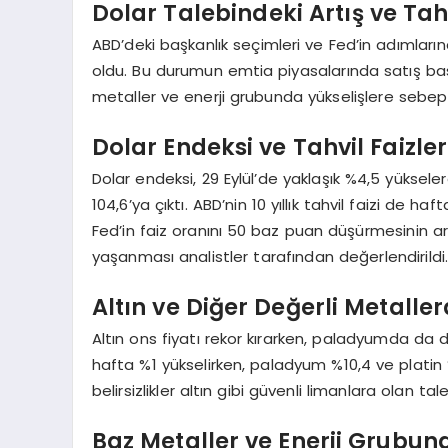
Dolar Talebindeki Artış ve Tahv
ABD’deki başkanlık seçimleri ve Fed’in adımların
oldu. Bu durumun emtia piyasalarında satış baskıs
metaller ve enerji grubunda yükselişlere sebep
Dolar Endeksi ve Tahvil Faizl
Dolar endeksi, 29 Eylül’de yaklaşık %4,5 yüks
104,6’ya çıktı. ABD’nin 10 yıllık tahvil faizi de
Fed’in faiz oranını 50 baz puan düşürmesinin ardı
yaşanması analistler tarafından değerlendirildi
Altın ve Diğer Değerli Metall
Altın ons fiyatı rekor kırarken, paladyumda da d
hafta %1 yükselirken, paladyum %10,4 ve platin 
belirsizlikler altın gibi güvenli limanlara olan tale
Baz Metaller ve Enerji Grubun