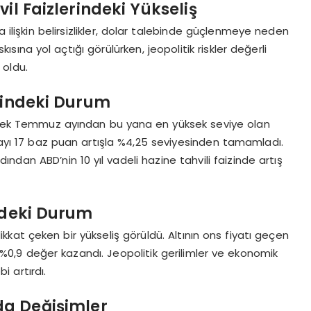
il Faizlerindeki Yükseliş
a ilişkin belirsizlikler, dolar talebinde güçlenmeye neden
ına yol açtığı görülürken, jeopolitik riskler değerli
 oldu.
erindeki Durum
elerek Temmuz ayından bu yana en yüksek seviye olan
 haftayı 17 baz puan artışla %4,25 seviyesinden tamamladı.
ndan ABD’nin 10 yıl vadeli hazine tahvili faizinde artış
.
erdeki Durum
ikkat çeken bir yükseliş görüldü. Altının ons fiyatı geçen
%0,9 değer kazandı. Jeopolitik gerilimler ve ekonomik
bi artırdı.
da Değişimler