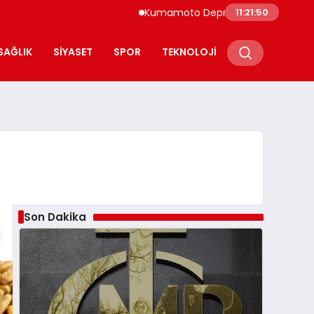
Kumamoto Depreminde Sağlık Çalışanları
11:21:51
SAĞLIK
SIYASET
SPOR
TEKNOLOJI
Son Dakika