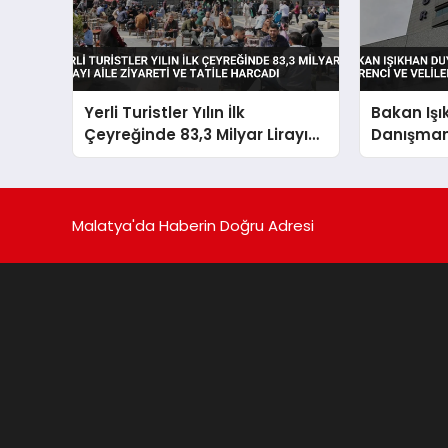
Yerli Turistler Yılın İlk
Bakan Iş
Çeyreğinde 83,3 Milyar Lirayı
Danışman 
Aile Ziyareti ve Tatile Harcadı
Öğrenci ve
Açıldı
Malatya'da Haberin Doğru Adresi