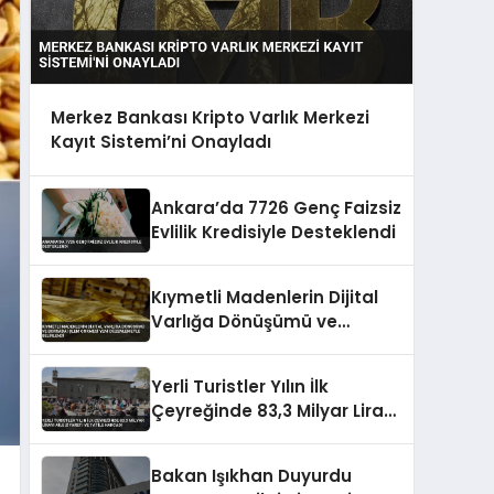
Merkez Bankası Kripto Varlık Merkezi
Kayıt Sistemi’ni Onayladı
Ankara’da 7726 Genç Faizsiz
Evlilik Kredisiyle Desteklendi
Kıymetli Madenlerin Dijital
Varlığa Dönüşümü ve
Borsada İşlem Görmesi Yeni
Düzenlemeyle Belirlendi
Yerli Turistler Yılın İlk
Çeyreğinde 83,3 Milyar Lirayı
Aile Ziyareti ve Tatile
Harcadı
Bakan Işıkhan Duyurdu