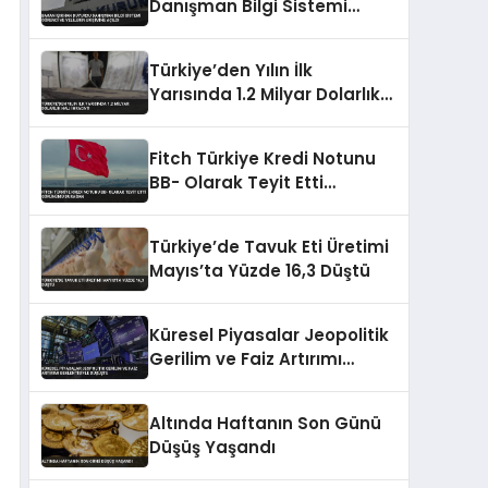
Danışman Bilgi Sistemi
Öğrenci ve Velilerin Erişimine
Açıldı
Türkiye’den Yılın İlk
Yarısında 1.2 Milyar Dolarlık
Halı İhracatı
Fitch Türkiye Kredi Notunu
BB- Olarak Teyit Etti
Görünümü Durağan
Türkiye’de Tavuk Eti Üretimi
Mayıs’ta Yüzde 16,3 Düştü
Küresel Piyasalar Jeopolitik
Gerilim ve Faiz Artırımı
Beklentisiyle Düşüşte
Altında Haftanın Son Günü
Düşüş Yaşandı