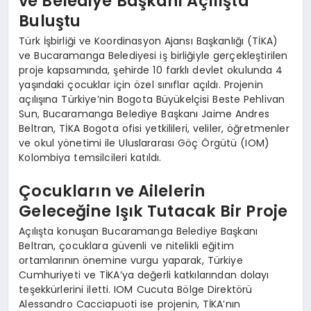
ve Belediye Başkanı Açılışta
Buluştu
Türk İşbirliği ve Koordinasyon Ajansı Başkanlığı (TİKA)
ve Bucaramanga Belediyesi iş birliğiyle gerçekleştirilen
proje kapsamında, şehirde 10 farklı devlet okulunda 4
yaşındaki çocuklar için özel sınıflar açıldı. Projenin
açılışına Türkiye’nin Bogota Büyükelçisi Beste Pehlivan
Sun, Bucaramanga Belediye Başkanı Jaime Andres
Beltran, TİKA Bogota ofisi yetkilileri, veliler, öğretmenler
ve okul yönetimi ile Uluslararası Göç Örgütü (IOM)
Kolombiya temsilcileri katıldı.
Çocukların ve Ailelerin
Geleceğine Işık Tutacak Bir Proje
Açılışta konuşan Bucaramanga Belediye Başkanı
Beltran, çocuklara güvenli ve nitelikli eğitim
ortamlarının önemine vurgu yaparak, Türkiye
Cumhuriyeti ve TİKA’ya değerli katkılarından dolayı
teşekkürlerini iletti. IOM Cucuta Bölge Direktörü
Alessandro Cacciapuoti ise projenin, TİKA’nın