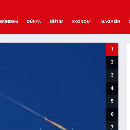
GÜNDEM
DÜNYA
EĞITIM
EKONOMI
MAGAZIN
1
2
3
4
5
6
7