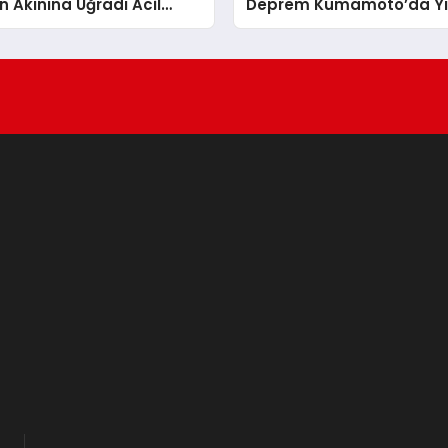
 Akınına Uğradı Acil
Deprem Kumamoto’da Y
lan Edildi
Yol Açtı