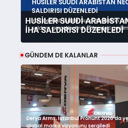
HUSILER SUUDI ARABISTAN NE
SALDIRISI DÜZENLEDI
İran destekli Husiler, Suudi Arabistan'
saldırısı gerçekleştirdi. Bölgedeki gerilim
GÜNDEM DE KALANLAR
Derya Arms, İstanbul Prohunt 2026’da yeni
global marka vizyonunu sergiledi