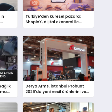
nın
Türkiye’den küresel pazara:
a
ShopinX, dijital ekonomi ile
gerçek dünya alışverişini bir
araya getirmeyi hedefliyor
ağlık
Derya Arms, İstanbul Prohunt
ruma
2026’da yeni nesil ürünlerini ve
global marka vizyonunu
sergiledi