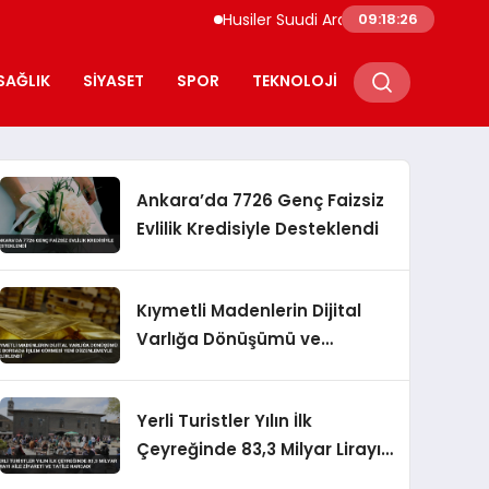
Husiler Suudi Arabistan Necran Havalimanı’na 
09:18:27
SAĞLIK
SIYASET
SPOR
TEKNOLOJI
Ankara’da 7726 Genç Faizsiz
Evlilik Kredisiyle Desteklendi
Kıymetli Madenlerin Dijital
Varlığa Dönüşümü ve
Borsada İşlem Görmesi Yeni
Düzenlemeyle Belirlendi
Yerli Turistler Yılın İlk
Çeyreğinde 83,3 Milyar Lirayı
Aile Ziyareti ve Tatile Harcadı