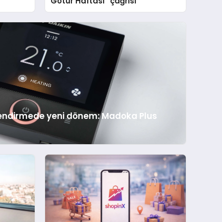
Götür Haftası” çağrısı
imlendirmede yeni dönem: Madoka Plus