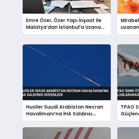
Emre Özer, Özer Yapı İnşaat ile
Mirabel
Malatya’dan İstanbul’a Uzanan
uzanan
Başarı Hikâyesi Yazıyor
sürdür
Husiler Suudi Arabistan Necran
TPAO Sı
Havalimanı’na İHA Saldırısı
Güçlend
Düzenledi
Hamlel