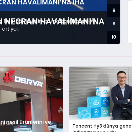
CRAN HAVALIMANI’NA İHA
8
daki Necran Havalimanı'na kamikaze İHA
9
 artıyor.
10
 nesil ürünlerini ve
Tencent Hy3 dünya gene