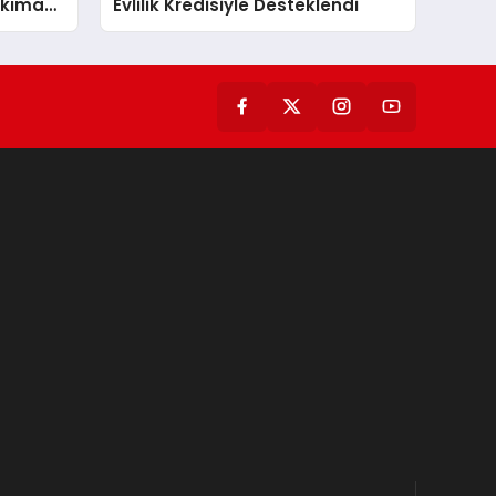
ıkıma
Evlilik Kredisiyle Desteklendi