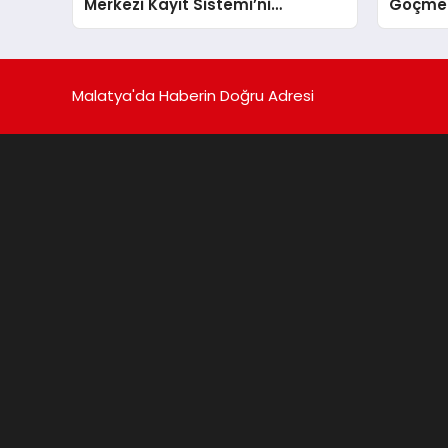
Merkezi Kayıt Sistemi’ni
Göçmen
Onayladı
Durum İ
Malatya'da Haberin Doğru Adresi