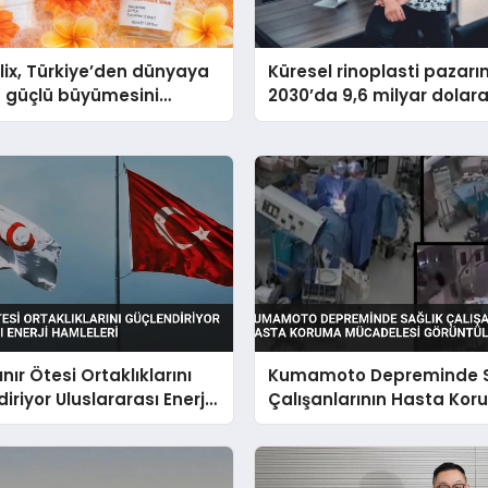
lix, Türkiye’den dünyaya
Küresel rinoplasti pazarı
 güçlü büyümesini
2030’da 9,6 milyar dolar
üyor
ulaşması bekleniyor
nır Ötesi Ortaklıklarını
Kumamoto Depreminde S
iriyor Uluslararası Enerji
Çalışanlarının Hasta Ko
eri
Mücadelesi Görüntülendi