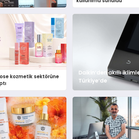
kullanıma sunuldu
Daikin’den akıllı ikl
Rose kozmetik sektörüne
Türkiye’de
ptı