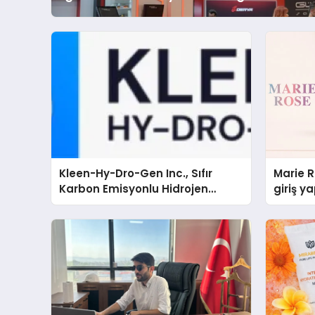
Kleen-Hy-Dro-Gen Inc., Sıfır
Marie 
Karbon Emisyonlu Hidrojen
giriş ya
Isıtma Teknolojisinde ISO ve
TSSA Düzenleyici Onaylarını Aldı