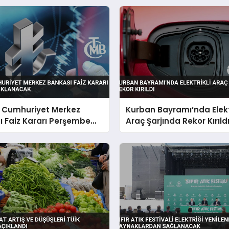
e Cumhuriyet Merkez
Kurban Bayramı’nda Elektr
 Faiz Kararı Perşembe
Araç Şarjında Rekor Kırıld
nacak