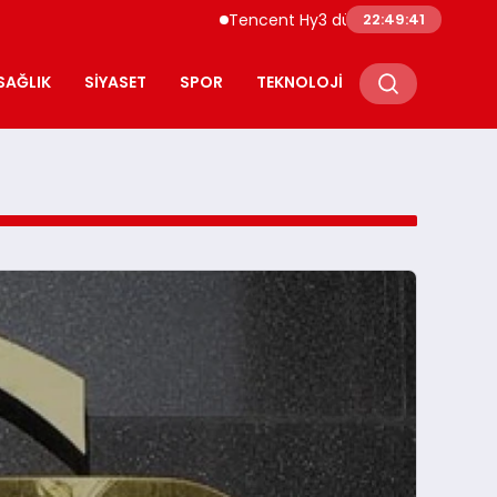
Tencent Hy3 dünya genelinde kullanıma sunul
22:49:43
SAĞLIK
SIYASET
SPOR
TEKNOLOJI