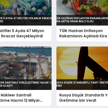
tifler 5 Ayda 47 Milyon
TÜİK Haziran Enflasyon
k İhracat Gerçekleştirdi
Rakamlarını Açıkladı Kira 
Oranı Belli Oldu
Nükleer Santrali
Rusya Düşük Standartlı Y
ştirme Hacmi 12 Milyar
Üretimine İzin Verdi
Ulaştı