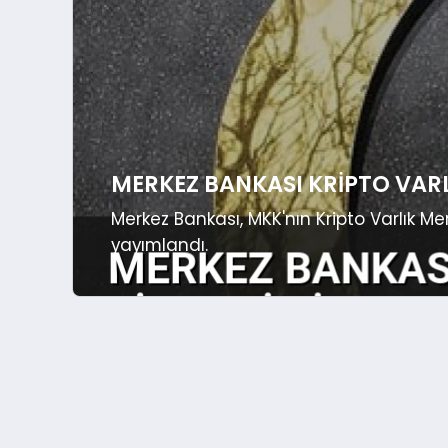
MERKEZ BANKASI KRIPTO VARL
Merkez Bankası, MKK'nın Kripto Varlık Me
yayımlandı.