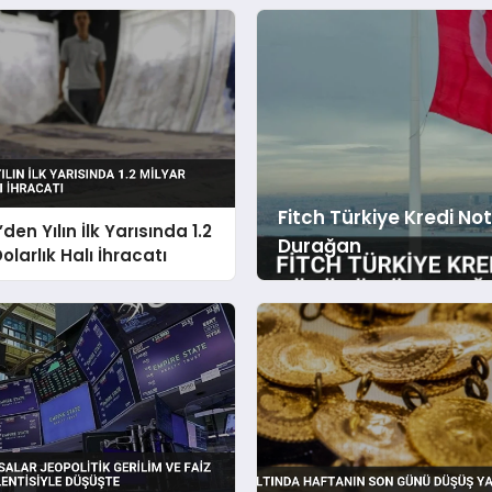
Düzenlemeyle Belirlendi
Fitch Türkiye Kredi N
den Yılın İlk Yarısında 1.2
Durağan
olarlık Halı İhracatı