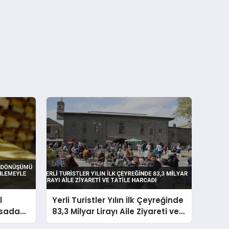
l
Yerli Turistler Yılın İlk Çeyreğinde
rsada
83,3 Milyar Lirayı Aile Ziyareti ve
Tatile Harcadı