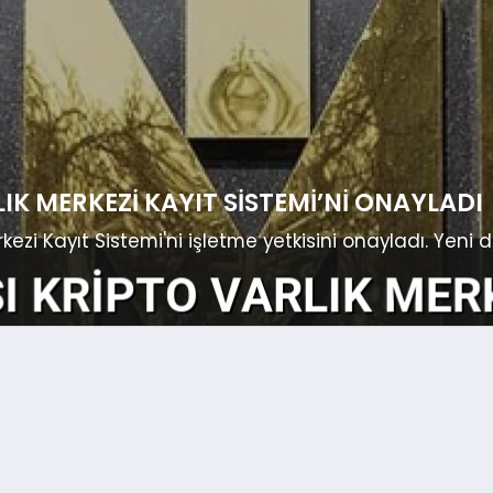
IK MERKEZI KAYIT SISTEMI’NI ONAYLADI
rkezi Kayıt Sistemi'ni işletme yetkisini onayladı. Ye