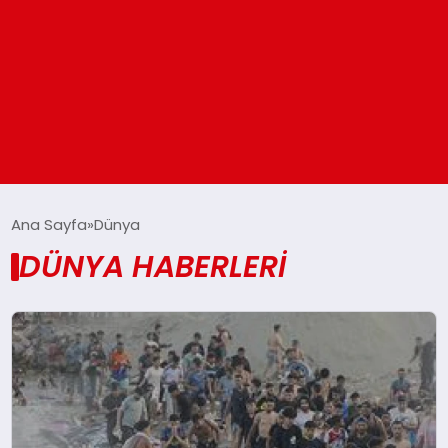
ANASAYFA
Ana Sayfa
Dünya
DÜNYA HABERLERI
GÜNDEM
DÜNYA
EĞITIM