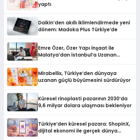
yaptı
Daikin’den akıllı iklimlendirmede yeni
dönem: Madoka Plus Türkiye’de
Emre Özer, Özer Yapı İnşaat ile
Malatya’dan İstanbul’a Uzanan
Başarı Hikâyesi Yazıyor
Mirabellix, Türkiye’den dünyaya
uzanan güçlü büyümesini sürdürüyor
Küresel rinoplasti pazarının 2030’da
9,6 milyar dolara ulaşması bekleniyor
Türkiye’den küresel pazara: ShopinX,
dijital ekonomi ile gerçek dünya
alışverişini bir araya getirmeyi