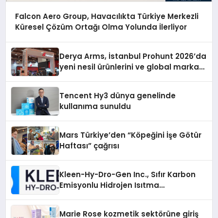
Falcon Aero Group, Havacılıkta Türkiye Merkezli
Küresel Çözüm Ortağı Olma Yolunda İlerliyor
Derya Arms, İstanbul Prohunt 2026’da
yeni nesil ürünlerini ve global marka
vizyonunu sergiledi
Tencent Hy3 dünya genelinde
kullanıma sunuldu
Mars Türkiye’den “Köpeğini İşe Götür
Haftası” çağrısı
Kleen-Hy-Dro-Gen Inc., Sıfır Karbon
Emisyonlu Hidrojen Isıtma
Teknolojisinde ISO ve TSSA
Düzenleyici Onaylarını Aldı
Marie Rose kozmetik sektörüne giriş