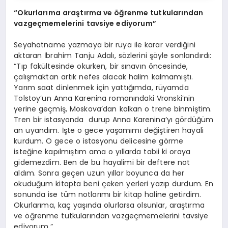
“Okurlarıma araştırma ve öğrenme tutkularından
vazgeçmemelerini tavsiye ediyorum”
Seyahatname yazmaya bir rüya ile karar verdiğini
aktaran İbrahim Tanju Adalı, sözlerini şöyle sonlandırdı:
“Tıp fakültesinde okurken, bir sınavın öncesinde,
çalışmaktan artık nefes alacak halim kalmamıştı.
Yarım saat dinlenmek için yattığımda, rüyamda
Tolstoy’un Anna Karenina romanındaki Vronski’nin
yerine geçmiş, Moskova’dan kalkan o trene binmiştim.
Tren bir istasyonda durup Anna Karenina’yı gördüğüm
an uyandım. İşte o gece yaşamımı değiştiren hayali
kurdum. O gece o istasyonu delicesine görme
isteğine kapılmıştım ama o yıllarda tabii ki oraya
gidemezdim. Ben de bu hayalimi bir deftere not
aldım. Sonra geçen uzun yıllar boyunca da her
okuduğum kitapta beni çeken yerleri yazıp durdum. En
sonunda ise tüm notlarımı bir kitap haline getirdim.
Okurlarıma, kaç yaşında olurlarsa olsunlar, araştırma
ve öğrenme tutkularından vazgeçmemelerini tavsiye
ediyorum.”