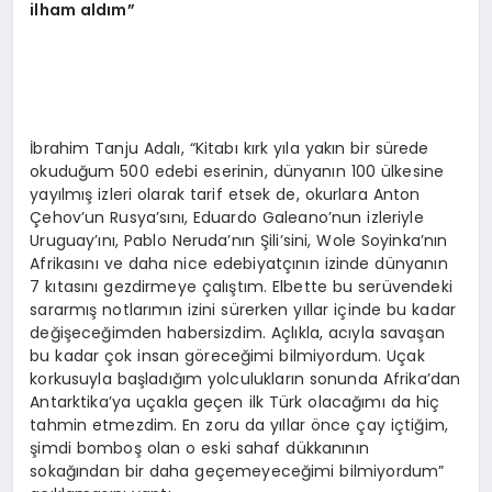
ilham aldım”
İbrahim Tanju Adalı, “Kitabı kırk yıla yakın bir sürede
okuduğum 500 edebi eserinin, dünyanın 100 ülkesine
yayılmış izleri olarak tarif etsek de, okurlara Anton
Çehov’un Rusya’sını, Eduardo Galeano’nun izleriyle
Uruguay’ını, Pablo Neruda’nın Şili’sini, Wole Soyinka’nın
Afrikasını ve daha nice edebiyatçının izinde dünyanın
7 kıtasını gezdirmeye çalıştım. Elbette bu serüvendeki
sararmış notlarımın izini sürerken yıllar içinde bu kadar
değişeceğimden habersizdim. Açlıkla, acıyla savaşan
bu kadar çok insan göreceğimi bilmiyordum. Uçak
korkusuyla başladığım yolculukların sonunda Afrika’dan
Antarktika’ya uçakla geçen ilk Türk olacağımı da hiç
tahmin etmezdim. En zoru da yıllar önce çay içtiğim,
şimdi bomboş olan o eski sahaf dükkanının
sokağından bir daha geçemeyeceğimi bilmiyordum”