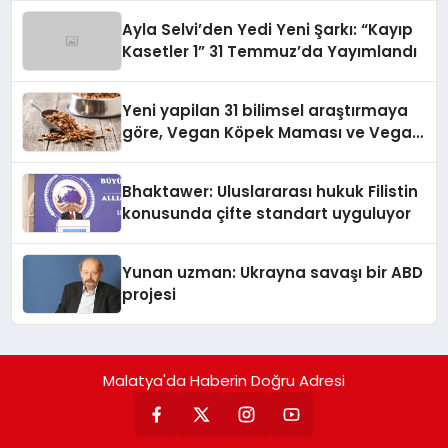
hedefliyor
Ayla Selvi’den Yedi Yeni Şarkı: “Kayıp
Kasetler 1” 31 Temmuz’da Yayımlandı
Yeni yapilan 31 bilimsel araştırmaya
göre, Vegan Köpek Maması ve Vegan
Kedi Mamasının İyi Sindirildiğini
Ortaya Koydu
Bhaktawer: Uluslararası hukuk Filistin
konusunda çifte standart uyguluyor
Yunan uzman: Ukrayna savaşı bir ABD
projesi
Malatya'da Haberin Doğru Adresi