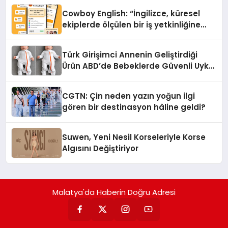
Cowboy English: “İngilizce, küresel
ekiplerde ölçülen bir iş yetkinliğine
dönüşüyor”
Türk Girişimci Annenin Geliştirdiği
Ürün ABD’de Bebeklerde Güvenli Uyku
Standardına Yeni Bir Bakış Açısı
Getiriyor.
CGTN: Çin neden yazın yoğun ilgi
gören bir destinasyon hâline geldi?
Suwen, Yeni Nesil Korseleriyle Korse
Algısını Değiştiriyor
Malatya'da Haberin Doğru Adresi