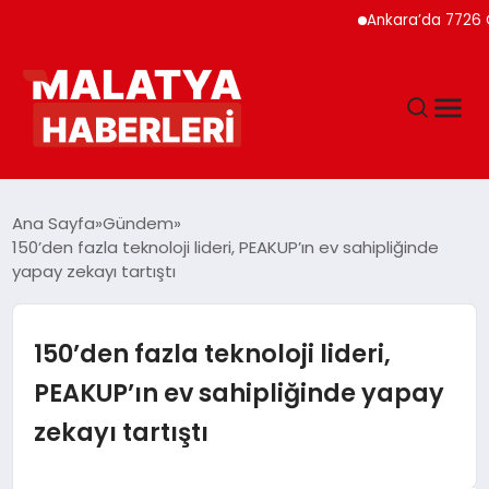
Ankara’da 7726 Genç Faizsi
ANASAYFA
Ana Sayfa
Gündem
150’den fazla teknoloji lideri, PEAKUP’ın ev sahipliğinde
yapay zekayı tartıştı
GÜNDEM
DÜNYA
150’den fazla teknoloji lideri,
PEAKUP’ın ev sahipliğinde yapay
EĞITIM
zekayı tartıştı
EKONOMI