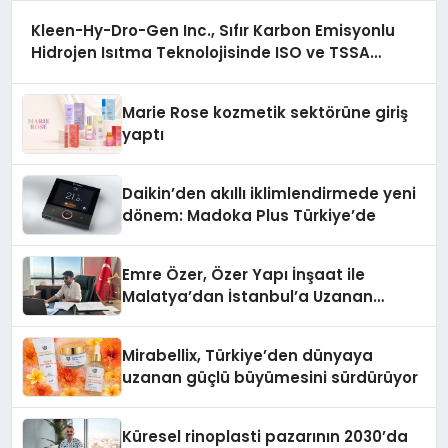
Kleen-Hy-Dro-Gen Inc., Sıfır Karbon Emisyonlu
Hidrojen Isıtma Teknolojisinde ISO ve TSSA
Düzenleyici Onaylarını Aldı
Marie Rose kozmetik sektörüne giriş
yaptı
Daikin’den akıllı iklimlendirmede yeni
dönem: Madoka Plus Türkiye’de
Emre Özer, Özer Yapı İnşaat ile
Malatya’dan İstanbul’a Uzanan
Başarı Hikâyesi Yazıyor
Mirabellix, Türkiye’den dünyaya
uzanan güçlü büyümesini sürdürüyor
Küresel rinoplasti pazarının 2030’da