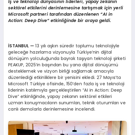
İş ve teknoloji dünyasının liderleri, yapay zekanın
sekt
ö
rel etkilerini derinlemesine tartışmak için yerli
Microsoft partneri tarafından düzenlenen
“
AI in
Action: Deep Dive
” etkinliğinde bir araya geldi.
İSTANBUL
—
13 yılı aşkın süredir toplumu teknolojiyle
geleceğe hazırlama vizyonuyla Türkiye’nin dijital
dönüşüm yolculuğunda bayrak taşıyan teknoloji şirketi
PEAKUP, 2025’in başından bu yana dijital dönüşümü
desteklemek ve vizyon birliği sağlamak amacıyla
düzenlediği etkinliklere bir yenisini ekledi. 27 Mayıs’ta
Microsoft Türkiye ofisinde, 150’den fazla iş ve teknoloji
liderinin katılımıyla gerçekleştirilen “AI in Action: Deep
Dive” etkinliğinde, yapay zekanın sektörel etkileri
uzman konuşmacıların sunumları, teknik oturumları ve
canlı demolarla derinlemesine incelendi.