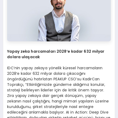
Yapay zeka harcamaları 2028
’
e kadar 632 milyar
dolara ulaşacak
IDC’nin yapay zekaya yönelik küresel harcamaların
2028’e kadar 632 milyar dolara çıkacağını
öngördüğünü hatırlatan PEAKUP CSO’su KadirCan
Toprakçı, “Etkinliğimizde gündeme aldığımız konular,
strateji belirleyen liderler için de kritik önem taşıyor.
Zira yapay zekaya dair gerçek dönüşüm, yapay
zekanın nasıl çalıştığını, hangi mimari yapıların üzerine
kurulduğunu, şirket stratejileriyle nasıl entegre
edileceğini anlamakla başlıyor. AI in Action: Deep Dive
etkinliğinin, doğrudan şirketin rekabet gücünü, hızını ve