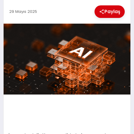
Paylaş
29 Mayıs 2025
MAGAZIN
SAĞLIK
SIYASET
SPOR
TEKNOLOJI