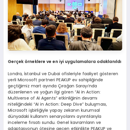
Ger
çek
ö
rneklere ve en iyi uygulamalara odaklanıldı
Londra, İstanbul ve Dubai ofisleriyle faaliyet gösteren
yerli Microsoft partneri PEAKUP ev sahipliğinde
geçtiğimiz mart ayında Çırağan Sarayı’nda
düzenlenen ve yoğun ilgi gören “AI in Action:
Multiverse of AI Agents” etkinliğinin devamı
niteliğindeki “AI in Action: Deep Dive” buluşması,
Microsoft işbirliğiyle yapay zekanın kurumsal
dünyadaki kullanım senaryolarını ayrıntılarıyla
inceleme fırsatı sundu. Genel kavramların ve
adaptasyonun ötesine geçen etkinlikte PEAKUP ve