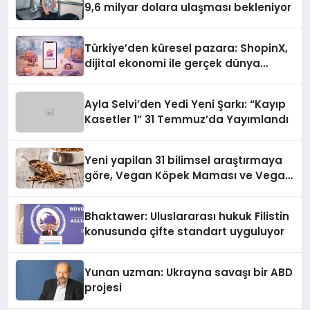
9,6 milyar dolara ulaşması bekleniyor
Türkiye’den küresel pazara: ShopinX,
dijital ekonomi ile gerçek dünya
alışverişini bir araya getirmeyi
hedefliyor
Ayla Selvi’den Yedi Yeni Şarkı: “Kayıp
Kasetler 1” 31 Temmuz’da Yayımlandı
Yeni yapilan 31 bilimsel araştırmaya
göre, Vegan Köpek Maması ve Vegan
Kedi Mamasının İyi Sindirildiğini
Ortaya Koydu
Bhaktawer: Uluslararası hukuk Filistin
konusunda çifte standart uyguluyor
Yunan uzman: Ukrayna savaşı bir ABD
projesi