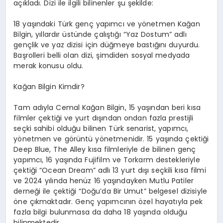
açıkladı. Dizi ile ilgili bilinenler şu şekilde:
18 yaşındaki Türk genç yapımcı ve yönetmen Kağan
Bilgin, yıllardır üstünde çalıştığı “Yaz Dostum” adlı
gençlik ve yaz dizisi için düğmeye bastığını duyurdu.
Başrolleri belli olan dizi, şimdiden sosyal medyada
merak konusu oldu.
Kağan Bilgin Kimdir?
Tam adıyla Cemal Kağan Bilgin, 15 yaşından beri kısa
filmler çektiği ve yurt dışından ondan fazla prestijli
seçki sahibi olduğu bilinen Türk senarist, yapımcı,
yönetmen ve görüntü yönetmenidir. 15 yaşında çektiği
Deep
Blue,
The
Alley
kısa filmleriyle de bilinen genç
yapımcı, 16 yaşında
Fujifilm
ve
Torkarm
destekleriyle
çektiği “Ocean
Dream
” adlı 13 yurt dışı
seçkili
kısa filmi
ve 2024 yılında henüz 16 yaşındayken Mutlu Patiler
derneği ile çektiği “Doğu’da Bir Umut” belgesel dizisiyle
öne çıkmaktadır. Genç yapımcının özel hayatıyla pek
fazla bilgi bulunmasa da daha 18 yaşında olduğu
bilinmektedir.