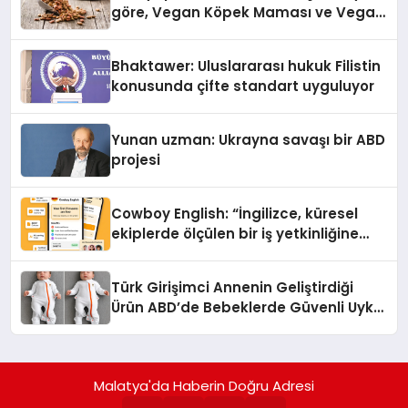
göre, Vegan Köpek Maması ve Vegan
Kedi Mamasının İyi Sindirildiğini
Ortaya Koydu
Bhaktawer: Uluslararası hukuk Filistin
konusunda çifte standart uyguluyor
Yunan uzman: Ukrayna savaşı bir ABD
projesi
Cowboy English: “İngilizce, küresel
ekiplerde ölçülen bir iş yetkinliğine
dönüşüyor”
Türk Girişimci Annenin Geliştirdiği
Ürün ABD’de Bebeklerde Güvenli Uyku
Standardına Yeni Bir Bakış Açısı
Getiriyor.
Malatya'da Haberin Doğru Adresi