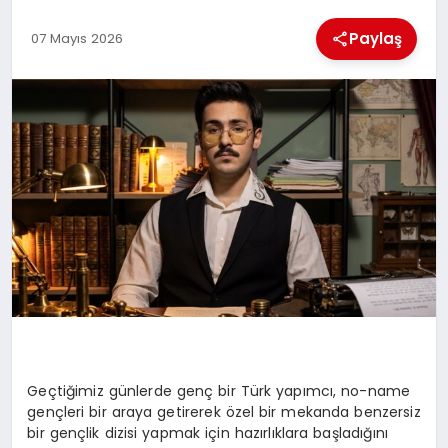
Paylaş
07 Mayıs 2026
MAGAZIN
SAĞLIK
SIYASET
SPOR
TEKNOLOJI
Geçtiğimiz günlerde genç bir Türk yapımcı,
no
-name
gençleri bir araya getirerek özel bir
mekanda
benzersiz
bir gençlik dizisi yapmak için hazırlıklara başladığını