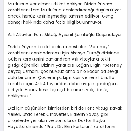
Mutlu’nun yer alması dikkat çekiyor. Dizide Rüyam
karakterini Lara Mutlu’nun canlandıracağı düşünülüyor
ancak henüz kesinleşmediği tahmin ediliyor. Genç
dansçı hakkında daha fazla bilgi bulunmuyor.
Aslı Altaylar, Ferit Aktuğ,
Ayşenil
Şamlıoğlu Düşünülüyor
Dizide Rüyam karakterinin annesi olan “
Setenay
”
karakterini canlandırması için Akasya Durağı dizisinde
Gülbin karakterini canlandıran Aslı
Altaylar’a
teklif
gittiği öğrenildi. Dizinin yaratıcısı Kağan Bilgin,
“
Setenay
peyzaj uzmanı, çok huysuz ama bir o kadar da sevgi
dolu bir anne. Çok enerjik, kıpır kıpır ve renkli biri. Bu
karakter için Aslı
Altaylar’dan
daha uygun gördüğüm
biri yok. Henüz kesinleşmiş bir durum yok, dönüş
bekliyoruz.”
Dizi için düşünülen isimlerden biri de Ferit Aktuğ. Kavak
Yelleri, Ufak Tefek Cinayetler, Eltilerin Savaşı gibi
projelerde yer alan ve son olarak Doktor Başka
Hayatta dizisinde “Prof. Dr. Ekin Kurtulan” karakterini