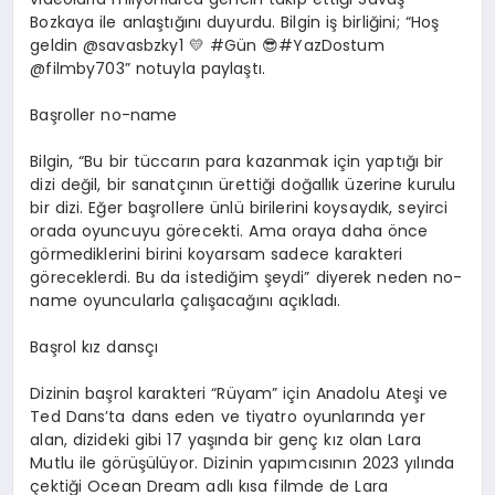
Bozkaya ile anlaştığını duyurdu. Bilgin iş birliğini; “Hoş
geldin @savasbzky1
💛
#Gün
😎
#YazDostum
@filmby703” notuyla paylaştı.
Başroller
no
-name
Bilgin, “Bu bir tüccarın para kazanmak için yaptığı bir
dizi değil, bir sanatçının ürettiği doğallık üzerine kurulu
bir dizi. Eğer başrollere ünlü birilerini koysaydık,
seyirci
orada oyuncuyu görecekti. Ama oraya daha önce
görmediklerini birini koyarsam sadece karakteri
göreceklerdi. Bu da istediğim şeydi” diyerek neden
no
-
name oyuncularla çalışacağını açıkladı.
Başrol kız dansçı
Dizinin başrol karakteri “Rüyam” için Anadolu Ateşi ve
Ted
Dans’ta
dans eden ve tiyatro oyunlarında yer
alan, dizideki gibi 17 yaşında bir genç kız olan Lara
Mutlu ile görüşülüyor. Dizinin yapımcısının 2023 yılında
çektiği Ocean
Dream
adlı kısa filmde de Lara