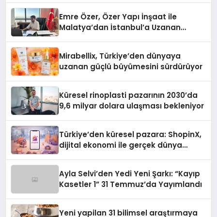
Emre Özer, Özer Yapı İnşaat ile
Malatya’dan İstanbul’a Uzanan
Başarı Hikâyesi Yazıyor
Mirabellix, Türkiye’den dünyaya
uzanan güçlü büyümesini sürdürüyor
Küresel rinoplasti pazarının 2030’da
9,6 milyar dolara ulaşması bekleniyor
Türkiye’den küresel pazara: ShopinX,
dijital ekonomi ile gerçek dünya
alışverişini bir araya getirmeyi
hedefliyor
Ayla Selvi’den Yedi Yeni Şarkı: “Kayıp
Kasetler 1” 31 Temmuz’da Yayımlandı
Yeni yapilan 31 bilimsel araştırmaya