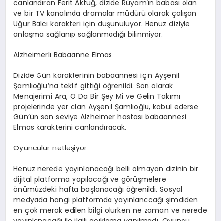
canlandıran Ferit Aktuğ, dizide
Rüyam’ın
babası olan
ve bir TV kanalında dramalar müdürü olarak çalışan
Uğur Balcı karakteri için düşünülüyor. Henüz diziyle
anlaşma sağlanıp sağlanmadığı bilinmiyor.
Alzheimer
lı
Babaanne Elmas
Dizide Gün karakterinin babaannesi için
Ayşenil
Şamlıoğlu’na teklif gittiği öğrenildi. Son olarak
Menajerimi Ara, O Da Bir Şey Mi ve Gelin Takımı
projelerinde yer alan
Ayşenil
Şamlıoğlu, kabul ederse
Gün’ün son seviye
Alzheimer
hastası babaannesi
Elmas karakterini canlandıracak.
Oyuncular netleşiyor
Henüz nerede yayınlanacağı belli olmayan dizinin bir
dijital platforma yapılacağı ve görüşmelere
önümüzdeki hafta başlanacağı öğrenildi. Sosyal
medyada hangi platformda yayınlanacağı şimdiden
en çok merak edilen bilgi olurken ne zaman ve nerede
yayınlanacağı ile ilgili açıklama yapılmadı. Oyuncu