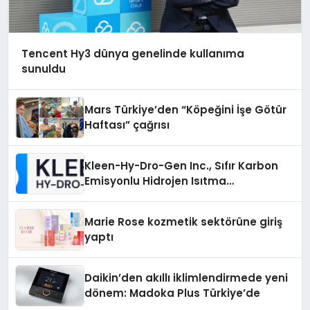
Tencent Hy3 dünya genelinde kullanıma
sunuldu
Mars Türkiye’den “Köpeğini İşe Götür
Haftası” çağrısı
Kleen-Hy-Dro-Gen Inc., Sıfır Karbon
Emisyonlu Hidrojen Isıtma
Teknolojisinde ISO ve TSSA
Düzenleyici Onaylarını Aldı
Marie Rose kozmetik sektörüne giriş
yaptı
Daikin’den akıllı iklimlendirmede yeni
dönem: Madoka Plus Türkiye’de