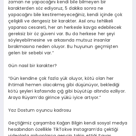
zaman ne yapacağını kendi bile bilmeyen bir
karakterden söz ediyoruz, 5 dakika sonra ne
yapacağını bile kestiremeyeceğiniz, kendi içinde çok
çelişkili ve dengesiz bir karakter. Asıl onu tehlikeli
yapansa cesareti, her an herkesle kavga edebilecek
gereksiz bir öz güveni var. Bu da herkese her şeyi
söyleyebilmesine ve arkasında mutsuz insanlar
bırakmasına neden oluyor. Bu huyunun geçmişten
gelen bir sebebi var.”
Gün nasıl bir karakter?
“Gün kendine çok fazla yük oluyor, kötü olan her
ihtimali hemen olacakmış gibi
düşünüyor
, beklediği
kötü şeyleri kafasında çığ gibi büyütüp altında eziliyor.
Araya
Rüyam’da
girince yükü iyice artıyor.”
Yaz
D
ostum oyuncu kadrosu
Geçtiğimiz çarşamba Kağan Bilgin kendi sosyal medya
hesabından özellikle
TikTok
ve Instagram’da çektiği
videolarla milyonlarca gencin takip ettiği Savaş