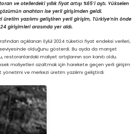
toran ve otellerdeki yıllık fiyat artışı %65
’
i aştı. Yükselen
n çözümün anahtarı ise yerli girişimden geldi.
i üretim yazılımı
geli
ştiren yerli giriş
im,
Türkiye
’
nin
ö
nde
024
girişimleri arasında yer aldı.
afından açıklanan Eylül 2024 tüketici fiyat endeksi verileri,
14 seviyesinde olduğunu gösterdi. Bu ayda da manşet
restoranlardaki maliyet artışlarının son kanıtı oldu.
k maliyetleri azaltmak için harekete geçen yerli girişim
yönetimi ve merkezi üretim yazılımı geliştirdi.