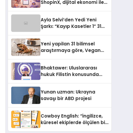
ShopinX, dijital ekonomi ile
gerçek dünya alışverişini bir
araya getirmeyi hedefliyor
Ayla Selvi’den Yedi Yeni
Şarkı: “Kayıp Kasetler 1” 31
Temmuz’da Yayımlandı
Yeni yapilan 31 bilimsel
araştırmaya göre, Vegan
Köpek Maması ve Vegan
Kedi Mamasının İyi
Bhaktawer: Uluslararası
Sindirildiğini Ortaya Koydu
hukuk Filistin konusunda
çifte standart uyguluyor
Yunan uzman: Ukrayna
savaşı bir ABD projesi
Cowboy English: “İngilizce,
küresel ekiplerde ölçülen bir
iş yetkinliğine dönüşüyor”