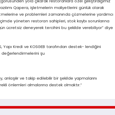
 içgörüsünden yola çıkarak restoranlara özel geliştirdiğimiz
zılımı Qapera, işletmelerin maliyetlerini günlük olarak
t etmelerine ve problemleri zamanında çözmelerine yardımcı
r biçimde yöneten restoran sahipleri, stok kaybı sorunlarına
 gün ücretsiz deneyerek tercihini bu şekilde verebiliyor” diye
 Yapı Kredi ve KOSGEB tarafından destek- lendiğini
 değerlendirmelerini şu
anlaşılır ve takip edilebilir bir şekilde yapmalarını
erekli önlemleri almalarına destek olmaktır.”