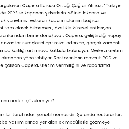
u vurgulayan Qapera Kurucu Ortağı Çağlar Yılmaz, “Türkiye
ye’de 2023’te kapanan şirketlerin %8’inin lokanta ve
tok yönetimi, restoran kapanmalarının başlıca
ini tam olarak bilmemesi, özellikle küresel enflasyon
unlarından birine dönüşüyor. Qapera, geliştirdiği yapay
e envanter süreçlerini optimize ederken, gerçek zamanlı
ında kârlılığı artırmaya katkıda bulunuyor. Merkezi üretim
bir ekrandan yönetebiliyor. Restoranların mevcut POS ve
 çalışan Qapera, üretim verimliliğini ve raporlama
sorunu neden çözülemiyor?
lımlar tarafından yönetilmemesidir. Şu anda restoranlar,
ebe yazılımlarında yer alan ek modüllerle çözmeye