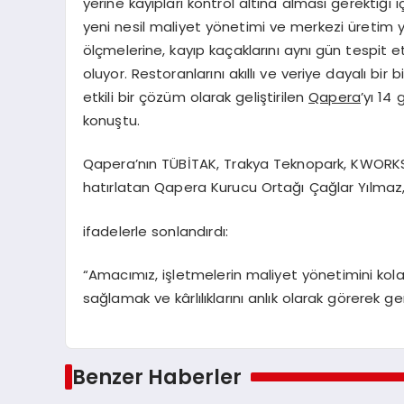
yerine kayıpları kontrol altına alması gerektiği
yeni nesil maliyet yönetimi ve merkezi üretim ya
ölçmelerine, kayıp kaçaklarını aynı gün tespi
oluyor. Restoranlarını akıllı ve veriye dayalı bi
etkili bir çözüm olarak geliştirilen
Qapera
’yı 14
konuştu.
Qapera’nın TÜBİTAK, Trakya Teknopark, KWORKS,
hatırlatan Qapera Kurucu Ortağı Çağlar Yılmaz,
ifadelerle sonlandırdı:
“Amacımız, işletmelerin maliyet yönetimini kolay, 
sağlamak ve kârlılıklarını anlık olarak görerek g
Benzer Haberler