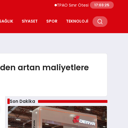
TPAO Sınır Ötesi Ortaklıklarını Güçlendiriyor 
17:03:26
SAĞLIK
SIYASET
SPOR
TEKNOLOJI
imden artan maliyetlere
Son Dakika