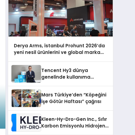
Derya Arms, İstanbul Prohunt 2026’da
yeni nesil ürünlerini ve global marka
vizyonunu sergiledi
Tencent Hy3 dünya
genelinde kullanıma
sunuldu
Mars Türkiye’den “Köpeğini
İşe Götür Haftası” çağrısı
Kleen-Hy-Dro-Gen Inc., Sıfır
Karbon Emisyonlu Hidrojen
Isıtma Teknolojisinde ISO ve