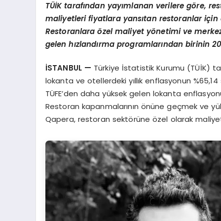
TÜİK tarafından yayımlanan verilere g
ö
re, res
maliyetleri fiyatlara yansıtan restoranlar içi
Restoranlara
ö
zel maliyet y
ö
netimi ve merkez
gelen hızlandırma programlarından birinin
2
İSTANBUL
—
Türkiye İstatistik Kurumu (TÜİK) tar
lokanta ve otellerdeki yıllık enflasyonun %65,
TÜFE’den daha yüksek gelen lokanta enflasyonu, 
Restoran kapanmalarının önüne geçmek ve yükse
Qapera, restoran sektörüne özel olarak maliyet 