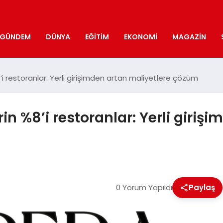
GÜNDEM
DÜNYA
EĞITIM
EKONOMI
MAGAZIN
’i restoranlar: Yerli girişimden artan maliyetlere çözüm
in %8’i restoranlar: Yerli giriş
0 Yorum Yapıldı
Paylaş