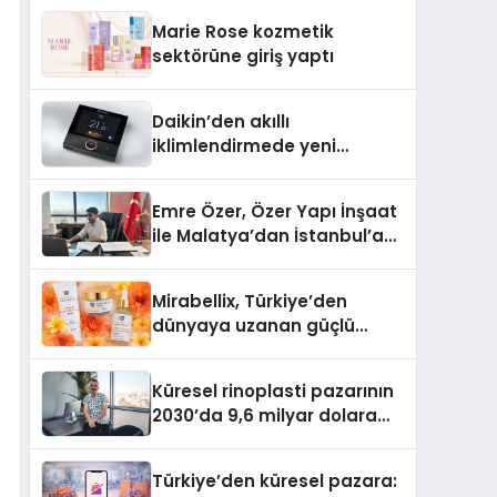
TSSA Düzenleyici Onaylarını
Marie Rose kozmetik
Aldı
sektörüne giriş yaptı
Daikin’den akıllı
iklimlendirmede yeni
dönem: Madoka Plus
Türkiye’de
Emre Özer, Özer Yapı İnşaat
ile Malatya’dan İstanbul’a
Uzanan Başarı Hikâyesi
Yazıyor
Mirabellix, Türkiye’den
dünyaya uzanan güçlü
büyümesini sürdürüyor
Küresel rinoplasti pazarının
2030’da 9,6 milyar dolara
ulaşması bekleniyor
Türkiye’den küresel pazara: