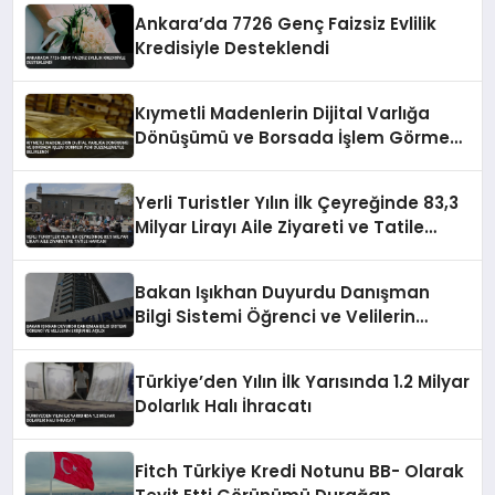
Ankara’da 7726 Genç Faizsiz Evlilik
Kredisiyle Desteklendi
Kıymetli Madenlerin Dijital Varlığa
Dönüşümü ve Borsada İşlem Görmesi
Yeni Düzenlemeyle Belirlendi
Yerli Turistler Yılın İlk Çeyreğinde 83,3
Milyar Lirayı Aile Ziyareti ve Tatile
Harcadı
Bakan Işıkhan Duyurdu Danışman
Bilgi Sistemi Öğrenci ve Velilerin
Erişimine Açıldı
Türkiye’den Yılın İlk Yarısında 1.2 Milyar
Dolarlık Halı İhracatı
Fitch Türkiye Kredi Notunu BB- Olarak