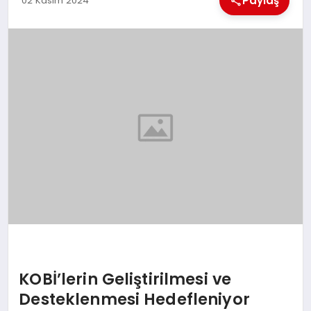
Paylaş
02 Kasım 2024
EKONOMI
MAGAZIN
SAĞLIK
SIYASET
SPOR
TEKNOLOJI
KOBİ’lerin Geliştirilmesi ve
Desteklenmesi Hedefleniyor