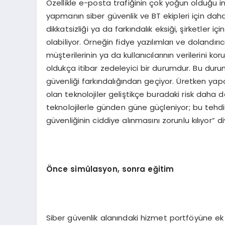
Özellikle e-posta trafiğinin çok yoğun olduğu
yapmanın siber güvenlik ve BT ekipleri için daha
dikkatsizliği ya da farkındalık eksiği, şirketler i
olabiliyor. Örneğin fidye yazılımları ve dolandırıcı
müşterilerinin ya da kullanıcılarının verilerini 
oldukça itibar zedeleyici bir durumdur. Bu dur
güvenliği farkındalığından geçiyor. Üretken yapa
olan teknolojiler geliştikçe buradaki risk daha d
teknolojilerle günden güne güçleniyor; bu tehdi
güvenliğinin ciddiye alınmasını zorunlu kılıyor” d
Ö
nce sim
ülasyon, sonra eğitim
Siber güvenlik alanındaki hizmet portföyüne ek 