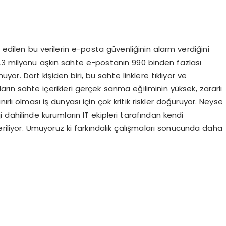
e edilen bu verilerin e-posta güvenliğinin alarm verdiğini
,3 milyonu aşkın sahte e-postanın 990 binden fazlası
yor. Dört kişiden biri, bu sahte linklere tıklıyor ve
nıcıların sahte içerikleri gerçek sanma eğiliminin yüksek, zararlı
rlı olması iş dünyası için çok kritik riskler doğuruyor. Neyse
ji dahilinde kurumların IT ekipleri tarafından kendi
nderiliyor. Umuyoruz ki farkındalık çalışmaları sonucunda daha