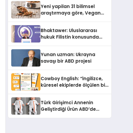
Yeni yapilan 31 bilimsel
araştırmaya göre, Vegan
Köpek Maması ve Vegan
Kedi Mamasının İyi
Bhaktawer: Uluslararası
Sindirildiğini Ortaya Koydu
hukuk Filistin konusunda
çifte standart uyguluyor
Yunan uzman: Ukrayna
savaşı bir ABD projesi
Cowboy English: “İngilizce,
küresel ekiplerde ölçülen bir
iş yetkinliğine dönüşüyor”
Türk Girişimci Annenin
Geliştirdiği Ürün ABD’de
Bebeklerde Güvenli Uyku
Standardına Yeni Bir Bakış
Açısı Getiriyor.