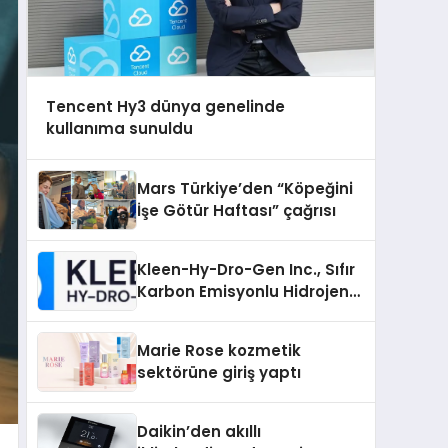
Tencent Hy3 dünya genelinde
kullanıma sunuldu
Mars Türkiye’den “Köpeğini
İşe Götür Haftası” çağrısı
Kleen-Hy-Dro-Gen Inc., Sıfır
Karbon Emisyonlu Hidrojen
Isıtma Teknolojisinde ISO ve
TSSA Düzenleyici Onaylarını
Marie Rose kozmetik
Aldı
sektörüne giriş yaptı
Daikin’den akıllı