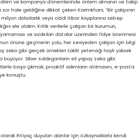
 indirim ve kampanya dönemlerinde önlem almanın ve takip
 zor hale geldiğine dikkat çeken Karimkhani, “Bir çalışanın
çin milyon dolarlarlık veya ciddi itibar kayıplarına sebep
lığını ele alalım. Kritik verilerle çalışan bir kurumun,
koruyamaması ve sızdırılan datalar üzerinden fidye istenmesi
umun önüne geçmenin yolu, her seviyeden çalışan için bilgi
y zeka gibi gerçek örnekleri taklit yeteneği hayli yüksek
a büyüyor. Siber saldırganların eli yapay zeka gibi
tlerle başa çıkmak, proaktif adımların atılmasını, e-posta
iye konuştu.
olarak ihtiyaç duyulan alanlar için özkaynaklarla kendi