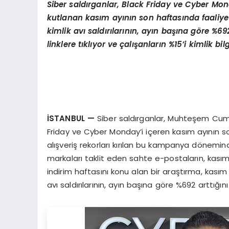
Siber saldırganlar, Black Friday ve Cyber Mo
kutlanan kasım ayının son haftasında faaliyetl
kimlik avı saldırılarının, ayın başına g
ö
re %69
linklere tıklıyor ve çalışanların %15
’
i kimlik bilg
İSTANBUL
—
Siber saldırganlar, Muhteşem Cum
Friday ve Cyber Monday’i içeren kasım ayının so
alışveriş rekorları kırılan bu kampanya dönemi
markaları taklit eden sahte e-postaların, kasım 
indirim haftasını konu alan bir araştırma, kası
avı saldırılarının, ayın başına göre %692 arttığın