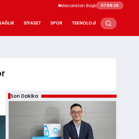
Macaristan Başbakanı Duyurdu Paks Nükleer Sant
07:56:27
SAĞLIK
SIYASET
SPOR
TEKNOLOJI
or
Son Dakika