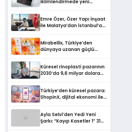
iklimlendirmede yeni
dönem: Madoka Plus
Türkiye’de
Emre Özer, Özer Yapı İnşaat
ile Malatya’dan İstanbul’a
Uzanan Başarı Hikâyesi
Yazıyor
Mirabellix, Türkiye’den
dünyaya uzanan güçlü
büyümesini sürdürüyor
Küresel rinoplasti pazarının
2030’da 9,6 milyar dolara
ulaşması bekleniyor
Türkiye’den küresel pazara:
ShopinX, dijital ekonomi ile
gerçek dünya alışverişini bir
araya getirmeyi hedefliyor
Ayla Selvi’den Yedi Yeni
Şarkı: “Kayıp Kasetler 1” 31
Temmuz’da Yayımlandı