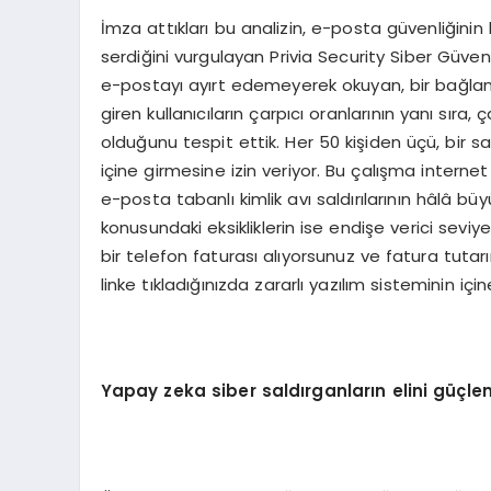
İmza attıkları bu analizin, e-posta güvenliğini
serdiğini vurgulayan Privia Security Siber Güve
e-postayı ayırt edemeyerek okuyan, bir bağlantı
giren kullanıcıların çarpıcı oranlarının yanı sıra, 
olduğunu tespit ettik. Her 50 kişiden üçü, bir s
içine girmesine izin veriyor. Bu çalışma internet
e-posta tabanlı kimlik avı saldırılarının hâlâ büy
konusundaki eksikliklerin ise endişe verici sevi
bir telefon faturası alıyorsunuz ve fatura tutarı
linke tıkladığınızda zararlı yazılım sisteminin için
Yapay zeka siber saldırganların elini güçlen