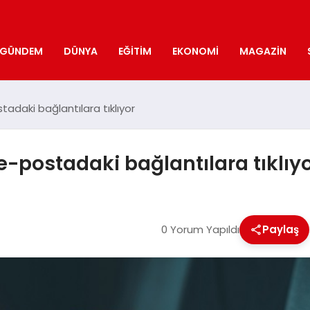
GÜNDEM
DÜNYA
EĞITIM
EKONOMI
MAGAZIN
tadaki bağlantılara tıklıyor
e-postadaki bağlantılara tıklıy
0 Yorum Yapıldı
Paylaş