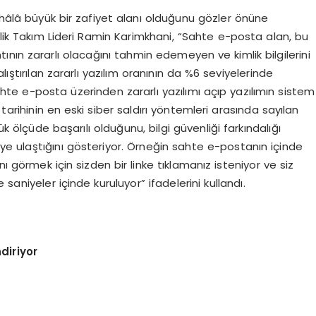
n hâlâ büyük bir zafiyet alanı olduğunu gözler önüne
nlik Takım Lideri Ramin Karimkhani, “Sahte e-posta alan, bu
nın zararlı olacağını tahmin edemeyen ve kimlik bilgilerini
çalıştırılan zararlı yazılım oranının da %6 seviyelerinde
ahte e-posta üzerinden zararlı yazılımı açıp yazılımın sistem
 tarihinin en eski siber saldırı yöntemleri arasında sayılan
ük ölçüde başarılı olduğunu, bilgi güvenliği farkındalığı
yeye ulaştığını gösteriyor. Örneğin sahte e-postanın içinde
nı görmek için sizden bir linke tıklamanız isteniyor ve siz
e saniyeler içinde kuruluyor” ifadelerini kullandı.
diriyor