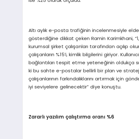
ise %25 olarak ölçüldü.
Altı aylık e-posta trafiğinin incelenmesiyle eld
gösterdiğine dikkat çeken Ramin Karimkhani, “1
kurumsal şirket çalışanları tarafından açılıp okunu
çalışanların %15’i, kimlik bilgilerini giriyor. Kulla
bağlantıları tespit etme yeteneğinin oldukça sını
ki bu sahte e-postalar bellirli bir plan ve strate
çalışanlarının farkındalıklarını artırmak için gö
iyi seviyelere gelinecektir” diye konuştu.
Zararlı yazılım çalıştırma oranı %6