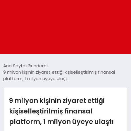
ANASAYFA
Ana Sayfa
Gündem
9 milyon kişinin ziyaret ettiği kişiselleştirilmiş finansal
platform, 1 milyon üyeye ulaştı
GÜNDEM
DÜNYA
9 milyon kişinin ziyaret ettiği
kişiselleştirilmiş finansal
EĞITIM
platform, 1 milyon üyeye ulaştı