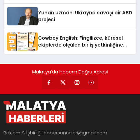
Yunan uzman: Ukrayna savaşı bir ABD
projesi
Cowboy English: “İngilizce, küresel
ekiplerde ölçülen bir iş yetkinliğine
dönüşüyor”
Malatya'da Haberin Doğru Adresi
Reklam & İşbirliği:
habersonuclari@gmail.com