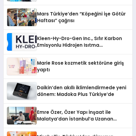
Mars Türkiye’den “Köpeğini İşe Götür
Haftası” çağrısı
Kleen-Hy-Dro-Gen Inc., Sıfır Karbon
Emisyonlu Hidrojen Isıtma
Teknolojisinde ISO ve TSSA
Düzenleyici Onaylarını Aldı
Marie Rose kozmetik sektörüne giriş
yaptı
Daikin’den akıllı iklimlendirmede yeni
dönem: Madoka Plus Türkiye’de
Emre Özer, Özer Yapı İnşaat ile
Malatya’dan İstanbul’a Uzanan
Başarı Hikâyesi Yazıyor