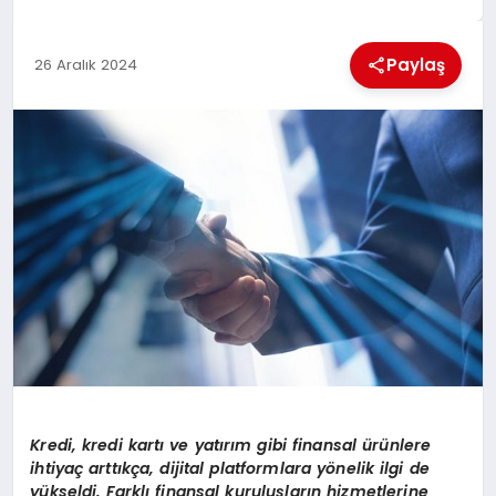
EKONOMI
Paylaş
26 Aralık 2024
MAGAZIN
SAĞLIK
SIYASET
SPOR
TEKNOLOJI
Kredi, kredi kartı ve yatırım gibi finansal ürünlere
ihtiyaç arttıkça, dijital platformlara yönelik ilgi de
yükseldi. Farklı finansal kuruluşların hizmetlerine