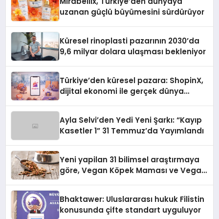
Mirabellix, Türkiye’den dünyaya
uzanan güçlü büyümesini sürdürüyor
Küresel rinoplasti pazarının 2030’da
9,6 milyar dolara ulaşması bekleniyor
Türkiye’den küresel pazara: ShopinX,
dijital ekonomi ile gerçek dünya
alışverişini bir araya getirmeyi
hedefliyor
Ayla Selvi’den Yedi Yeni Şarkı: “Kayıp
Kasetler 1” 31 Temmuz’da Yayımlandı
Yeni yapilan 31 bilimsel araştırmaya
göre, Vegan Köpek Maması ve Vegan
Kedi Mamasının İyi Sindirildiğini
Ortaya Koydu
Bhaktawer: Uluslararası hukuk Filistin
konusunda çifte standart uyguluyor