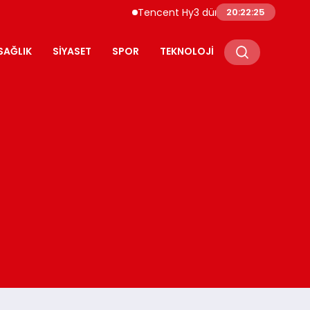
Tencent Hy3 dünya genelinde kullanıma s
20:22:26
SAĞLIK
SIYASET
SPOR
TEKNOLOJI