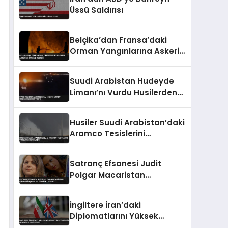
Üssü Saldırısı
Belçika’dan Fransa’daki
Orman Yangınlarına Askeri
ve İtfaiye Desteği
Suudi Arabistan Hudeyde
Limanı’nı Vurdu Husilerden
Sert Tepki
Husiler Suudi Arabistan’daki
Aramco Tesislerini
Vurduğunu Duyurdu
Satranç Efsanesi Judit
Polgar Macaristan
Cumhurbaşkanlığı Teklifini
Reddetti
İngiltere İran’daki
Diplomatlarını Yüksek
Gerilim Nedeniyle Geri Çekti