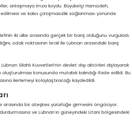
Holler, anlaşmaya imza koydu. Büyükelçi Hamadeh,
edilmesi ve kalıcı çatışmasızlık sağlanması yönünde
definin iki ülke arasında gerçek bir barış olduğunu vurguladı.
ğını, odak noktasının İsrail ile Lübnan arasındaki barış
Lübnan Silahlı Kuvvetleri’nin devlet dışı aktörleri dışlayarak
n oluşturulması konusunda mutabık kalındığı ifade edildi. Bu
sına ilerlemeyi kolaylaştıracağı kaydedildi.
arı
e arasında bir ateşkes yürürlüğe girmesini öngörüyor.
rını durdurmasına ve Lübnan’ın güneyindeki Litani bölgesindeki
.