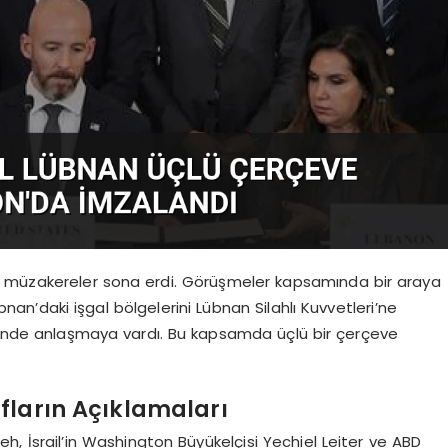
r müzakereler sona erdi. Görüşmeler kapsamında bir araya
übnan’daki işgal bölgelerini Lübnan Silahlı Kuvvetleri’ne
erinde anlaşmaya vardı. Bu kapsamda üçlü bir çerçeve
fların Açıklamaları
 İsrail’in Washington Büyükelçisi Yechiel Leiter ve ABD