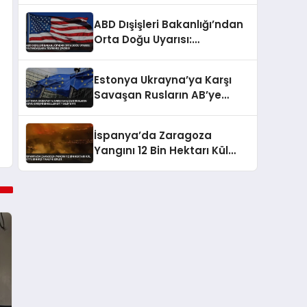
ABD Dışişleri Bakanlığı’ndan
Orta Doğu Uyarısı:
Vatandaşlara Teyakkuz
Çağrısı
Estonya Ukrayna’ya Karşı
Savaşan Rusların AB’ye
Girişini Engellemeyi Teklif
Etti
İspanya’da Zaragoza
Yangını 12 Bin Hektarı Kül
Etti: Bin Kişi Tahliye Edildi