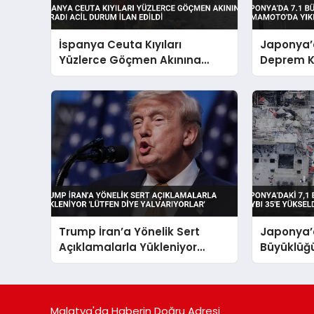
İspanya Ceuta Kıyıları
Japonya’
Yüzlerce Göçmen Akınına
Deprem 
Uğradı Acil Durum İlan Edildi
Yol Açtı
Trump İran’a Yönelik Sert
Japonya’d
Açıklamalarla Yükleniyor
Büyüklüğ
‘Lütfen Diye Yalvarıyorlar’
Can Kaybı
Malatya'da Haberin Doğru Adresi