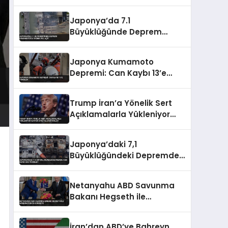
Edildi
Japonya’da 7.1
Büyüklüğünde Deprem
Kumamoto’da Yıkıma Yol
Açtı
Japonya Kumamoto
Depremi: Can Kaybı 13’e
Yükseldi
Trump İran’a Yönelik Sert
Açıklamalarla Yükleniyor
‘Lütfen Diye Yalvarıyorlar’
Japonya’daki 7,1
Büyüklüğündeki Depremde
Can Kaybı 35’e Yükseldi
Netanyahu ABD Savunma
Bakanı Hegseth ile
Washington’da Görüştü
İran’dan ABD’ye Bahreyn