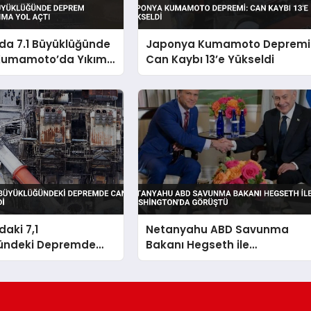
da 7.1 Büyüklüğünde
Japonya Kumamoto Depremi
Kumamoto’da Yıkıma
Can Kaybı 13’e Yükseldi
aki 7,1
Netanyahu ABD Savunma
ündeki Depremde
Bakanı Hegseth ile
 35’e Yükseldi
Washington’da Görüştü