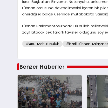
İsrail Başbakanı Binyamin Netanyahu, anlaşmanın
Lübnan ordusuna devredilmesini içeren bir pilo
önerdiği iki bölge üzerinde mutabakata varıldığın
Lübnan Parlamentosu’ndaki Hizbullah milletvekil
zayıflatacak tek taraflı tavizler olduğunu söyled
#ABD Arabuluculuk
#İsrail Lübnan Anlaşmas
Benzer Haberler