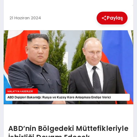
EKONOMI
Paylaş
21 Haziran 2024
MAGAZIN
SAĞLIK
SIYASET
SPOR
TEKNOLOJI
ABD’nin Bölgedeki Müttefikleriyle