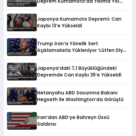
Deprem Kumamoto’da Yıkıma Yol
Açtı
Japonya Kumamoto Depremi: Can
Kaybı 13’e Yükseldi
Trump İran’a Yönelik Sert
Açıklamalarla Yükleniyor ‘Lütfen Diye
Yalvarıyorlar’
Japonya’daki 7,1 Büyüklüğündeki
Depremde Can Kaybı 35’e Yükseldi
Netanyahu ABD Savunma Bakanı
Hegseth ile Washington’da Görüştü
İran’dan ABD’ye Bahreyn Üssü
Saldırısı