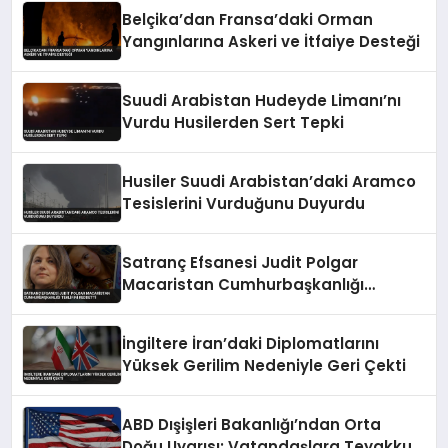
Belçika’dan Fransa’daki Orman
Yangınlarına Askeri ve İtfaiye Desteği
Suudi Arabistan Hudeyde Limanı’nı
Vurdu Husilerden Sert Tepki
Husiler Suudi Arabistan’daki Aramco
Tesislerini Vurduğunu Duyurdu
Satranç Efsanesi Judit Polgar
Macaristan Cumhurbaşkanlığı
Teklifini Reddetti
İngiltere İran’daki Diplomatlarını
Yüksek Gerilim Nedeniyle Geri Çekti
ABD Dışişleri Bakanlığı’ndan Orta
Doğu Uyarısı: Vatandaşlara Teyakkuz