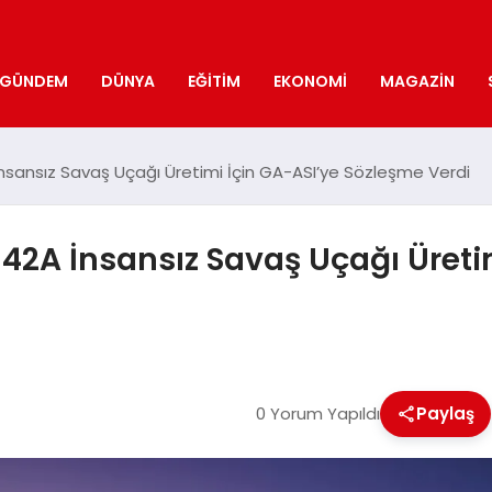
GÜNDEM
DÜNYA
EĞITIM
EKONOMI
MAGAZIN
nsansız Savaş Uçağı Üretimi İçin GA-ASI’ye Sözleşme Verdi
42A İnsansız Savaş Uçağı Üreti
0 Yorum Yapıldı
Paylaş