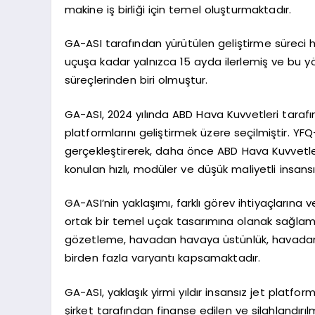
makine iş birliği için temel oluşturmaktadır.
GA-ASI tarafından yürütülen geliştirme süreci 
uçuşa kadar yalnızca 15 ayda ilerlemiş ve bu yö
süreçlerinden biri olmuştur.
GA-ASI, 2024 yılında ABD Hava Kuvvetleri tara
platformlarını geliştirmek üzere seçilmiştir. YF
gerçekleştirerek, daha önce ABD Hava Kuvvetleri 
konulan hızlı, modüler ve düşük maliyetli insans
GA-ASI’nin yaklaşımı, farklı görev ihtiyaçlarına 
ortak bir temel uçak tasarımına olanak sağlama
gözetleme, havadan havaya üstünlük, havadan kar
birden fazla varyantı kapsamaktadır.
GA-ASI, yaklaşık yirmi yıldır insansız jet platfo
şirket tarafından finanse edilen ve silahlandırı