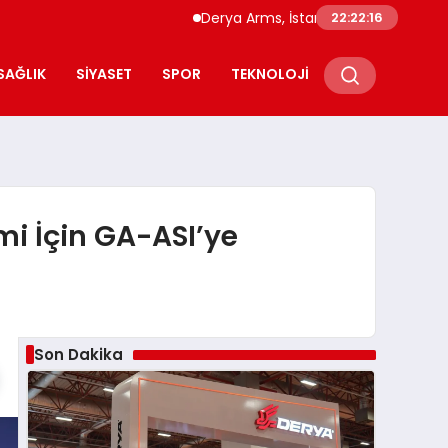
Derya Arms, İstanbul Prohunt 2026’da yeni n
22:22:17
SAĞLIK
SIYASET
SPOR
TEKNOLOJI
mi İçin GA-ASI’ye
Son Dakika