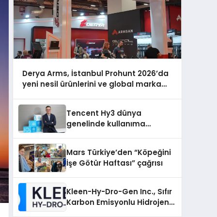
Derya Arms, İstanbul Prohunt 2026’da
yeni nesil ürünlerini ve global marka
vizyonunu sergiledi
Tencent Hy3 dünya
genelinde kullanıma
sunuldu
Mars Türkiye’den “Köpeğini
İşe Götür Haftası” çağrısı
Kleen-Hy-Dro-Gen Inc., Sıfır
Karbon Emisyonlu Hidrojen
Isıtma Teknolojisinde ISO ve