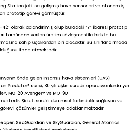
sing Station jeti ise gelişmiş hava sensörleri ve otonom iş
 uçan prototip görevi görmüştür.
-42” olarak adlandırılmış olup buradaki “Y” ibaresi prototip
 tarafından verilen üretim sözleşmesi ile birlikte bu
ndırmasına sahip uçaklardan biri olacaktır. Bu sınıflandırmada
 olduğunu ifade etmektedir.
ünyanın önde gelen insansız hava sistemleri (UAS)
şan Predator® serisi, 30 yılı aşkın süredir operasyonlarda yer
le®, MQ-20 Avenger® ve MQ-9B
ktedir. Şirket, sürekli durumsal farkındalık sağlayan ve
 görevli çözümler geliştirmeye odaklanmaktadır.
, Reaper, SeaGuardian ve SkyGuardian, General Atomics
lkelerde tescilli ticari markalarıdır.