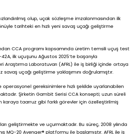
hızlandırılmış olup, uçak sözleşme imzalanmasından ilk
nüyle tarihteki en hızlı yeni savaş uçağı geliştirme
fından CCA programı kapsamında üretim temsili uçuş test
Q-42A, ilk uçuşunu Ağustos 2025’te başarıyla
Araştırma Laboratuvarı (AFRL) ile iş birliği içinde ortaya
ız savaş uçağı geliştirme yaklaşımını doğrulamıştır.
ve operasyonel gereksinimlere hızlı şekilde uyarlanabilen
ktadır. Şirketin Gambit Serisi CCA konsepti; uzun süreli
aya taarruz gibi farklı görevler için özelleştirilmiş
rmları geliştirmekte ve uçurmaktadır. Bu süreç, 2008 yılında
lmış MQ-20 Avenger® platformu ile başlamıştır. AFRL ile iş