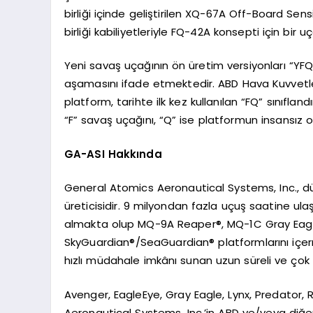
birliği içinde geliştirilen XQ-67A Off-Board Sen
birliği kabiliyetleriyle FQ-42A konsepti için bir
Yeni savaş uçağının ön üretim versiyonları “YFQ
aşamasını ifade etmektedir. ABD Hava Kuvvetleri
platform, tarihte ilk kez kullanılan “FQ” sınıfla
“F” savaş uçağını, “Q” ise platformun insansız
GA-ASI Hakkında
General Atomics Aeronautical Systems, Inc., d
üreticisidir. 9 milyondan fazla uçuş saatine ula
almakta olup MQ-9A Reaper®, MQ-1C Gray Eag
SkyGuardian®/SeaGuardian® platformlarını içerme
hızlı müdahale imkânı sunan uzun süreli ve çok
Avenger, EagleEye, Gray Eagle, Lynx, Predator
Aeronautical Systems, Inc.’in ABD ve/veya diğer ü