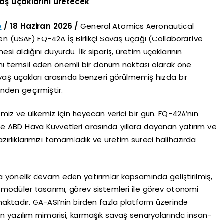
vaş uçaklarını üretecek
e
/ 18 Haziran 2026 /
General Atomics Aeronautical
en (USAF) FQ-42A İş Birlikçi Savaş Uçağı (Collaborative
i aldığını duyurdu. İlk sipariş, üretim uçaklarının
nı temsil eden önemli bir dönüm noktası olarak öne
vaş uçakları arasında benzeri görülmemiş hızda bir
inden geçirmiştir.
imiz ve ülkemiz için heyecan verici bir gün. FQ-42A’nın
 ABD Hava Kuvvetleri arasında yıllara dayanan yatırım ve
 hazırlıklarımızı tamamladık ve üretim süreci halihazırda
a yönelik devam eden yatırımlar kapsamında geliştirilmiş,
 modüler tasarımı, görev sistemleri ile görev otonomi
maktadır. GA-ASI’nin birden fazla platform üzerinde
nan yazılım mimarisi, karmaşık savaş senaryolarında insan-