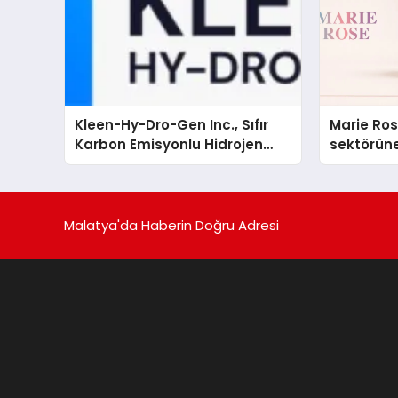
Kleen-Hy-Dro-Gen Inc., Sıfır
Marie Ro
Karbon Emisyonlu Hidrojen
sektörüne
Isıtma Teknolojisinde ISO ve
TSSA Düzenleyici Onaylarını
Aldı
Malatya'da Haberin Doğru Adresi