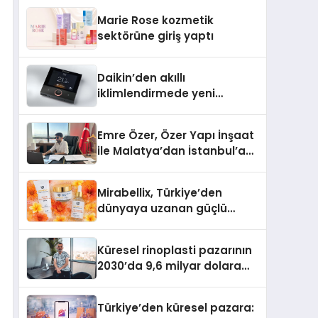
TSSA Düzenleyici Onaylarını
Marie Rose kozmetik
Aldı
sektörüne giriş yaptı
Daikin’den akıllı
iklimlendirmede yeni
dönem: Madoka Plus
Türkiye’de
Emre Özer, Özer Yapı İnşaat
ile Malatya’dan İstanbul’a
Uzanan Başarı Hikâyesi
Yazıyor
Mirabellix, Türkiye’den
dünyaya uzanan güçlü
büyümesini sürdürüyor
Küresel rinoplasti pazarının
2030’da 9,6 milyar dolara
ulaşması bekleniyor
Türkiye’den küresel pazara: