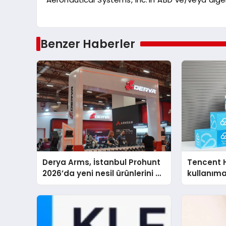
Benzer Haberler
Derya Arms, İstanbul Prohunt
Tencent 
2026’da yeni nesil ürünlerini ve
kullanım
global marka vizyonunu
sergiledi