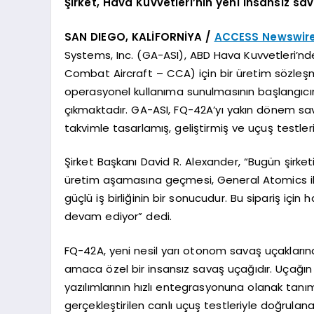
Şirket, Hava Kuvvetleri’nin yeni insansız sa
SAN DIEGO, KALİFORNİYA /
ACCESS Newswir
Systems, Inc. (GA-ASI), ABD Hava Kuvvetleri’nd
Combat Aircraft – CCA) için bir üretim sözleşmes
operasyonel kullanıma sunulmasının başlangıcı
çıkmaktadır. GA-ASI, FQ-42A’yı yakın dönem sa
takvimle tasarlamış, geliştirmiş ve uçuş testler
Şirket Başkanı David R. Alexander, “Bugün şirket
üretim aşamasına geçmesi, General Atomics ile
güçlü iş birliğinin bir sonucudur. Bu sipariş için
devam ediyor” dedi.
FQ-42A, yeni nesil yarı otonom savaş uçakların
amaca özel bir insansız savaş uçağıdır. Uçağın
yazılımlarının hızlı entegrasyonuna olanak tanı
gerçekleştirilen canlı uçuş testleriyle doğrula