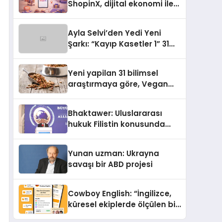
ShopinX, dijital ekonomi ile
gerçek dünya alışverişini bir
araya getirmeyi hedefliyor
Ayla Selvi’den Yedi Yeni
Şarkı: “Kayıp Kasetler 1” 31
Temmuz’da Yayımlandı
Yeni yapilan 31 bilimsel
araştırmaya göre, Vegan
Köpek Maması ve Vegan
Kedi Mamasının İyi
Bhaktawer: Uluslararası
Sindirildiğini Ortaya Koydu
hukuk Filistin konusunda
çifte standart uyguluyor
Yunan uzman: Ukrayna
savaşı bir ABD projesi
Cowboy English: “İngilizce,
küresel ekiplerde ölçülen bir
iş yetkinliğine dönüşüyor”