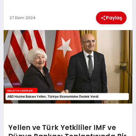
EKONOMI
Paylaş
27 Ekim 2024
MAGAZIN
SAĞLIK
SIYASET
SPOR
TEKNOLOJI
Yellen ve Türk Yetkililer IMF ve