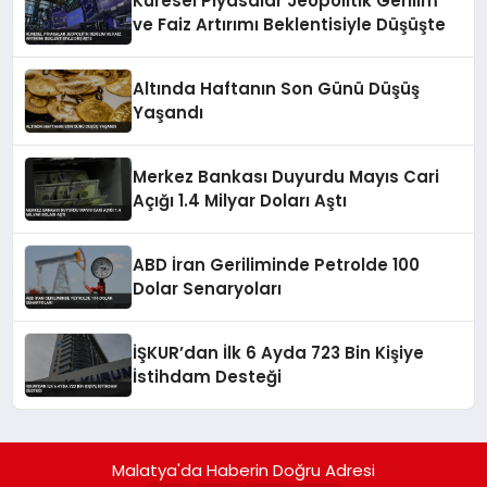
Küresel Piyasalar Jeopolitik Gerilim
ve Faiz Artırımı Beklentisiyle Düşüşte
Altında Haftanın Son Günü Düşüş
Yaşandı
Merkez Bankası Duyurdu Mayıs Cari
Açığı 1.4 Milyar Doları Aştı
ABD İran Geriliminde Petrolde 100
Dolar Senaryoları
İŞKUR’dan İlk 6 Ayda 723 Bin Kişiye
İstihdam Desteği
Malatya'da Haberin Doğru Adresi