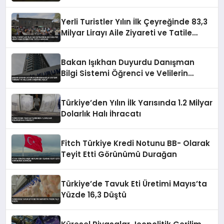
Yeni Düzenlemeyle Belirlendi
Yerli Turistler Yılın İlk Çeyreğinde 83,3
Milyar Lirayı Aile Ziyareti ve Tatile
Harcadı
Bakan Işıkhan Duyurdu Danışman
Bilgi Sistemi Öğrenci ve Velilerin
Erişimine Açıldı
Türkiye’den Yılın İlk Yarısında 1.2 Milyar
Dolarlık Halı İhracatı
Fitch Türkiye Kredi Notunu BB- Olarak
Teyit Etti Görünümü Durağan
Türkiye’de Tavuk Eti Üretimi Mayıs’ta
Yüzde 16,3 Düştü