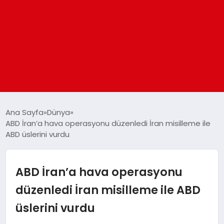
ANASAYFA
Ana Sayfa
Dünya
ABD İran’a hava operasyonu düzenledi İran misilleme ile
ABD üslerini vurdu
GÜNDEM
DÜNYA
ABD İran’a hava operasyonu
düzenledi İran misilleme ile ABD
EĞITIM
üslerini vurdu