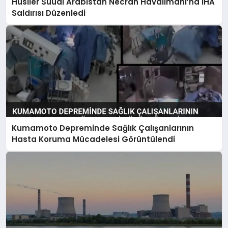
Husiler Suudi Arabistan Necran Havalimanı’na İHA
Saldırısı Düzenledi
Kumamoto Depreminde Sağlık Çalışanlarının
Hasta Koruma Mücadelesi Görüntülendi