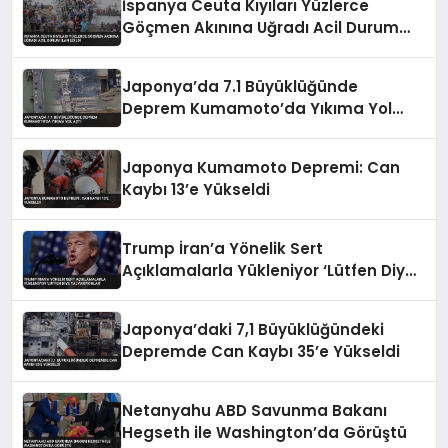
İspanya Ceuta Kıyıları Yüzlerce
Göçmen Akınına Uğradı Acil Durum
İlan Edildi
Japonya’da 7.1 Büyüklüğünde
Deprem Kumamoto’da Yıkıma Yol
Açtı
Japonya Kumamoto Depremi: Can
Kaybı 13’e Yükseldi
Trump İran’a Yönelik Sert
Açıklamalarla Yükleniyor ‘Lütfen Diye
Yalvarıyorlar’
Japonya’daki 7,1 Büyüklüğündeki
Depremde Can Kaybı 35’e Yükseldi
Netanyahu ABD Savunma Bakanı
Hegseth ile Washington’da Görüştü