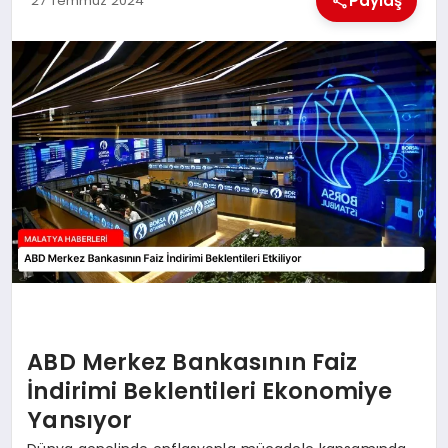
Paylaş
27 Temmuz 2024
EKONOMI
MAGAZIN
SAĞLIK
SIYASET
SPOR
TEKNOLOJI
ABD Merkez Bankasının Faiz
İndirimi Beklentileri Ekonomiye
Yansıyor