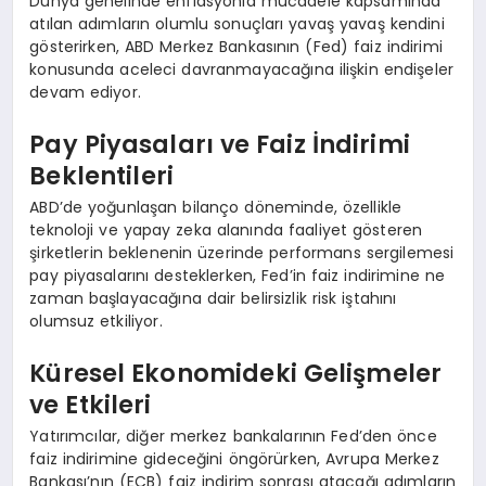
Dünya genelinde enflasyonla mücadele kapsamında
atılan adımların olumlu sonuçları yavaş yavaş kendini
gösterirken, ABD Merkez Bankasının (Fed) faiz indirimi
konusunda aceleci davranmayacağına ilişkin endişeler
devam ediyor.
Pay Piyasaları ve Faiz İndirimi
Beklentileri
ABD’de yoğunlaşan bilanço döneminde, özellikle
teknoloji ve yapay zeka alanında faaliyet gösteren
şirketlerin beklenenin üzerinde performans sergilemesi
pay piyasalarını desteklerken, Fed’in faiz indirimine ne
zaman başlayacağına dair belirsizlik risk iştahını
olumsuz etkiliyor.
Küresel Ekonomideki Gelişmeler
ve Etkileri
Yatırımcılar, diğer merkez bankalarının Fed’den önce
faiz indirimine gideceğini öngörürken, Avrupa Merkez
Bankası’nın (ECB) faiz indirim sonrası atacağı adımların