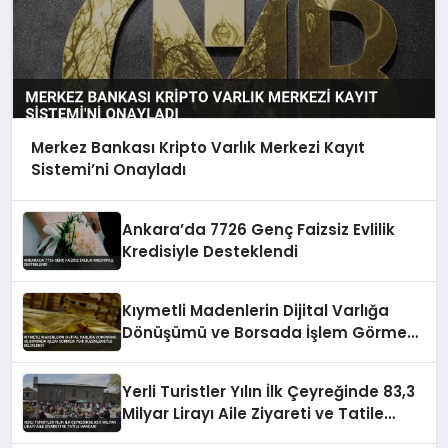
Merkez Bankası Kripto Varlık Merkezi Kayıt
Sistemi’ni Onayladı
Ankara’da 7726 Genç Faizsiz Evlilik
Kredisiyle Desteklendi
Kıymetli Madenlerin Dijital Varlığa
Dönüşümü ve Borsada İşlem Görmesi
Yeni Düzenlemeyle Belirlendi
Yerli Turistler Yılın İlk Çeyreğinde 83,3
Milyar Lirayı Aile Ziyareti ve Tatile
Harcadı