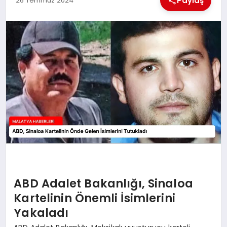
Paylaş
26 Temmuz 2024
EKONOMI
MAGAZIN
SAĞLIK
SIYASET
SPOR
TEKNOLOJI
ABD Adalet Bakanlığı, Sinaloa
Kartelinin Önemli İsimlerini
Yakaladı