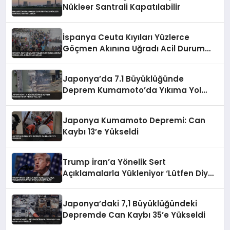
Nükleer Santrali Kapatılabilir
İspanya Ceuta Kıyıları Yüzlerce
Göçmen Akınına Uğradı Acil Durum
İlan Edildi
Japonya’da 7.1 Büyüklüğünde
Deprem Kumamoto’da Yıkıma Yol
Açtı
Japonya Kumamoto Depremi: Can
Kaybı 13’e Yükseldi
Trump İran’a Yönelik Sert
Açıklamalarla Yükleniyor ‘Lütfen Diye
Yalvarıyorlar’
Japonya’daki 7,1 Büyüklüğündeki
Depremde Can Kaybı 35’e Yükseldi