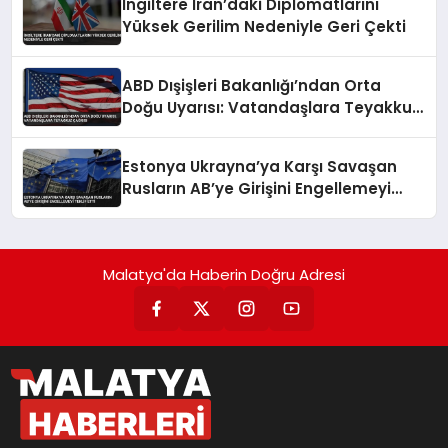
İngiltere İran’daki Diplomatlarını
Yüksek Gerilim Nedeniyle Geri Çekti
ABD Dışişleri Bakanlığı’ndan Orta
Doğu Uyarısı: Vatandaşlara Teyakkuz
Çağrısı
Estonya Ukrayna’ya Karşı Savaşan
Rusların AB’ye Girişini Engellemeyi
Teklif Etti
Malatya'da Haberin Doğru Adresi