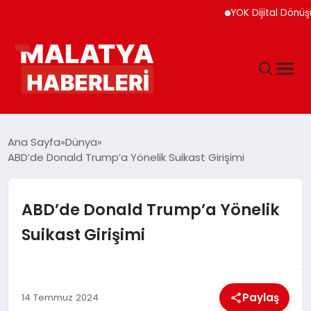
YOK Dijital Dönüşüm İçi
ANASAYFA
Ana Sayfa
Dünya
ABD’de Donald Trump’a Yönelik Suikast Girişimi
GÜNDEM
ABD’de Donald Trump’a Yönelik
DÜNYA
Suikast Girişimi
EĞITIM
Paylaş
14 Temmuz 2024
EKONOMI