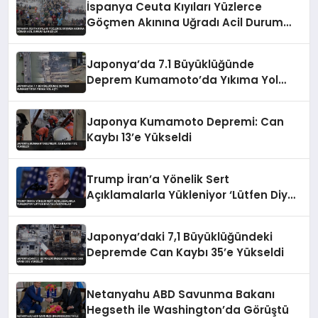
İspanya Ceuta Kıyıları Yüzlerce
Göçmen Akınına Uğradı Acil Durum
İlan Edildi
Japonya’da 7.1 Büyüklüğünde
Deprem Kumamoto’da Yıkıma Yol
Açtı
Japonya Kumamoto Depremi: Can
Kaybı 13’e Yükseldi
Trump İran’a Yönelik Sert
Açıklamalarla Yükleniyor ‘Lütfen Diye
Yalvarıyorlar’
Japonya’daki 7,1 Büyüklüğündeki
Depremde Can Kaybı 35’e Yükseldi
Netanyahu ABD Savunma Bakanı
Hegseth ile Washington’da Görüştü