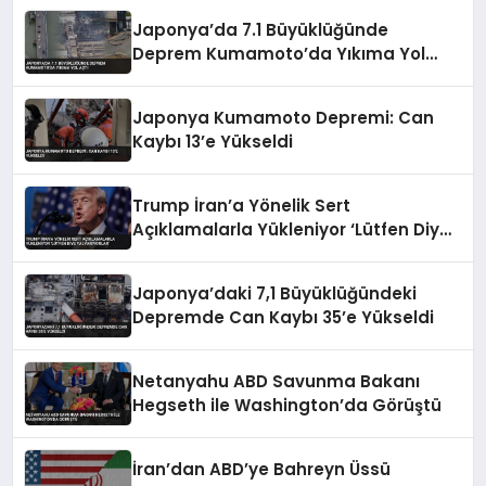
Japonya’da 7.1 Büyüklüğünde
Deprem Kumamoto’da Yıkıma Yol
Açtı
Japonya Kumamoto Depremi: Can
Kaybı 13’e Yükseldi
Trump İran’a Yönelik Sert
Açıklamalarla Yükleniyor ‘Lütfen Diye
Yalvarıyorlar’
Japonya’daki 7,1 Büyüklüğündeki
Depremde Can Kaybı 35’e Yükseldi
Netanyahu ABD Savunma Bakanı
Hegseth ile Washington’da Görüştü
İran’dan ABD’ye Bahreyn Üssü