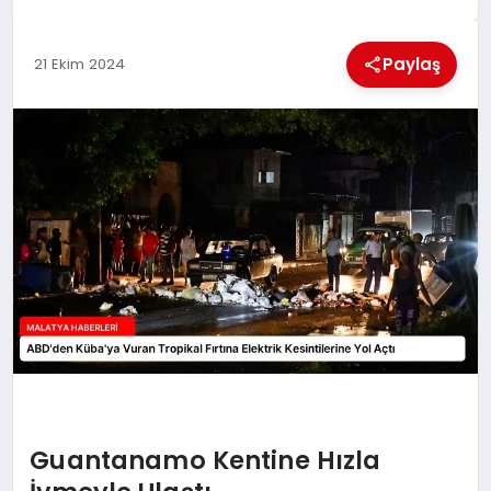
EKONOMI
Paylaş
21 Ekim 2024
MAGAZIN
SAĞLIK
SIYASET
SPOR
TEKNOLOJI
Guantanamo Kentine Hızla