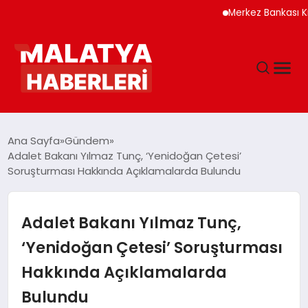
Merkez Bankası Kripto V
ANASAYFA
Ana Sayfa
Gündem
Adalet Bakanı Yılmaz Tunç, ‘Yenidoğan Çetesi’
Soruşturması Hakkında Açıklamalarda Bulundu
GÜNDEM
DÜNYA
Adalet Bakanı Yılmaz Tunç,
‘Yenidoğan Çetesi’ Soruşturması
EĞITIM
Hakkında Açıklamalarda
Bulundu
EKONOMI