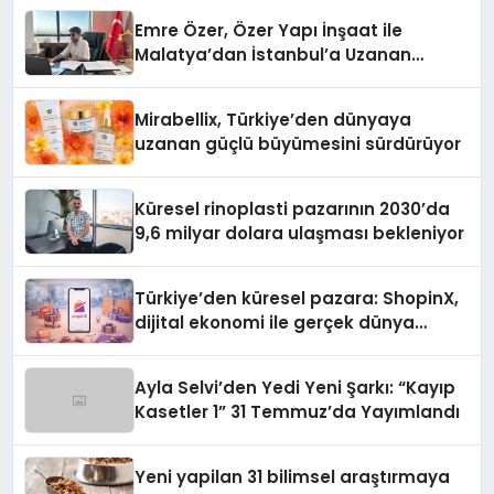
Emre Özer, Özer Yapı İnşaat ile
Malatya’dan İstanbul’a Uzanan
Başarı Hikâyesi Yazıyor
Mirabellix, Türkiye’den dünyaya
uzanan güçlü büyümesini sürdürüyor
Küresel rinoplasti pazarının 2030’da
9,6 milyar dolara ulaşması bekleniyor
Türkiye’den küresel pazara: ShopinX,
dijital ekonomi ile gerçek dünya
alışverişini bir araya getirmeyi
hedefliyor
Ayla Selvi’den Yedi Yeni Şarkı: “Kayıp
Kasetler 1” 31 Temmuz’da Yayımlandı
Yeni yapilan 31 bilimsel araştırmaya