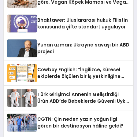
göre, Vegan Köpek Maması ve Vegan
Kedi Mamasının İyi Sindirildiğini
Ortaya Koydu
Bhaktawer: Uluslararası hukuk Filistin
konusunda çifte standart uyguluyor
Yunan uzman: Ukrayna savaşı bir ABD
projesi
Cowboy English: “İngilizce, küresel
ekiplerde ölçülen bir iş yetkinliğine
dönüşüyor”
Türk Girişimci Annenin Geliştirdiği
Ürün ABD’de Bebeklerde Güvenli Uyku
Standardına Yeni Bir Bakış Açısı
Getiriyor.
CGTN: Çin neden yazın yoğun ilgi
gören bir destinasyon hâline geldi?