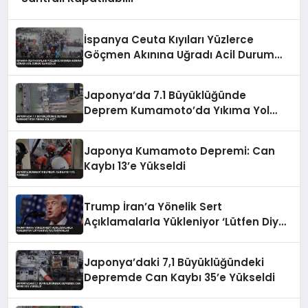
İspanya Ceuta Kıyıları Yüzlerce
Göçmen Akınına Uğradı Acil Durum
İlan Edildi
Japonya’da 7.1 Büyüklüğünde
Deprem Kumamoto’da Yıkıma Yol
Açtı
Japonya Kumamoto Depremi: Can
Kaybı 13’e Yükseldi
Trump İran’a Yönelik Sert
Açıklamalarla Yükleniyor ‘Lütfen Diye
Yalvarıyorlar’
Japonya’daki 7,1 Büyüklüğündeki
Depremde Can Kaybı 35’e Yükseldi