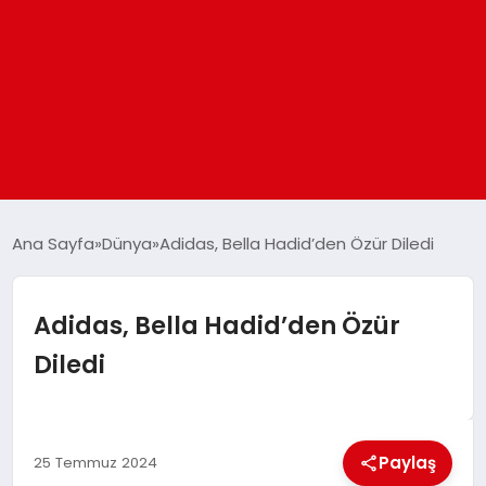
ANASAYFA
Ana Sayfa
Dünya
Adidas, Bella Hadid’den Özür Diledi
GÜNDEM
Adidas, Bella Hadid’den Özür
Diledi
DÜNYA
EĞITIM
Paylaş
25 Temmuz 2024