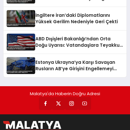
Teklifini Reddetti
İngiltere İran’daki Diplomatlarını
Yüksek Gerilim Nedeniyle Geri Çekti
ABD Dışişleri Bakanlığı’ndan Orta
Doğu Uyarısı: Vatandaşlara Teyakkuz
Çağrısı
Estonya Ukrayna’ya Karşı Savaşan
Rusların AB’ye Girişini Engellemeyi
Teklif Etti
Malatya'da Haberin Doğru Adresi