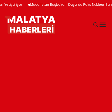
iştiriyor
Macaristan Başbakanı Duyurdu Paks Nükleer Santrali Ka