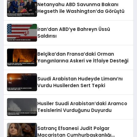
Netanyahu ABD Savunma Bakanı
Hegseth ile Washington’da Görüştü
İran’dan ABD’ye Bahreyn Üssü
Saldırısı
Belçika’dan Fransa’daki Orman
Yangınlarına Askeri ve İtfaiye Desteği
Suudi Arabistan Hudeyde Limanı’nı
Vurdu Husilerden Sert Tepki
Husiler Suudi Arabistan’daki Aramco
Tesislerini Vurduğunu Duyurdu
Satranç Efsanesi Judit Polgar
Macaristan Cumhurbaşkanlığı