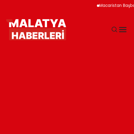
Macaristan Başbakanı D