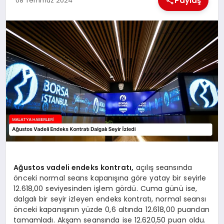
Paylaş
08 Temmuz 2024
EKONOMI
MAGAZIN
SAĞLIK
SIYASET
SPOR
TEKNOLOJI
Ağustos vadeli endeks kontratı,
açılış seansında
önceki normal seans kapanışına göre yatay bir seyirle
12.618,00 seviyesinden işlem gördü. Cuma günü ise,
dalgalı bir seyir izleyen endeks kontratı, normal seansı
önceki kapanışının yüzde 0,6 altında 12.618,00 puandan
tamamladı. Akşam seansında ise 12.620,50 puan oldu.