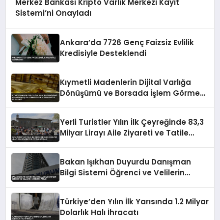
Merkez Bankası Kripto Varlık Merkezi Kayıt
Sistemi’ni Onayladı
Ankara’da 7726 Genç Faizsiz Evlilik
Kredisiyle Desteklendi
Kıymetli Madenlerin Dijital Varlığa
Dönüşümü ve Borsada İşlem Görmesi
Yeni Düzenlemeyle Belirlendi
Yerli Turistler Yılın İlk Çeyreğinde 83,3
Milyar Lirayı Aile Ziyareti ve Tatile
Harcadı
Bakan Işıkhan Duyurdu Danışman
Bilgi Sistemi Öğrenci ve Velilerin
Erişimine Açıldı
Türkiye’den Yılın İlk Yarısında 1.2 Milyar
Dolarlık Halı İhracatı