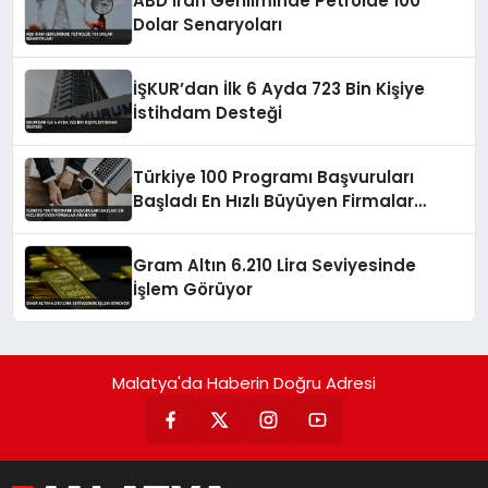
ABD İran Geriliminde Petrolde 100
Dolar Senaryoları
İŞKUR’dan İlk 6 Ayda 723 Bin Kişiye
İstihdam Desteği
Türkiye 100 Programı Başvuruları
Başladı En Hızlı Büyüyen Firmalar
Aranıyor
Gram Altın 6.210 Lira Seviyesinde
İşlem Görüyor
Malatya'da Haberin Doğru Adresi