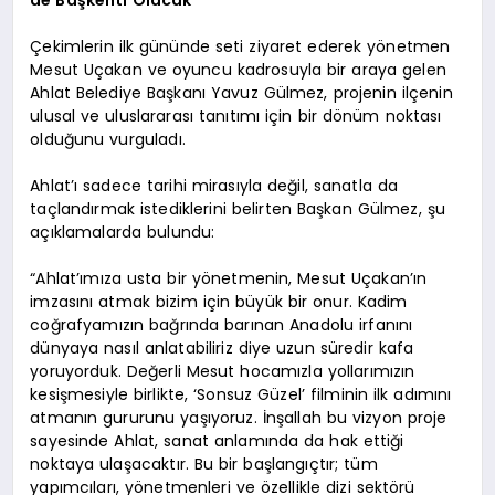
de Başkenti Olacak”
Çekimlerin ilk gününde seti ziyaret ederek yönetmen
Mesut Uçakan ve oyuncu kadrosuyla bir araya gelen
Ahlat Belediye Başkanı Yavuz Gülmez, projenin ilçenin
ulusal ve uluslararası tanıtımı için bir dönüm noktası
olduğunu vurguladı.
Ahlat’ı sadece tarihi mirasıyla değil, sanatla da
taçlandırmak istediklerini belirten Başkan Gülmez, şu
açıklamalarda bulundu:
“Ahlat’ımıza usta bir yönetmenin, Mesut Uçakan’ın
imzasını atmak bizim için büyük bir onur. Kadim
coğrafyamızın bağrında barınan Anadolu irfanını
dünyaya nasıl anlatabiliriz diye uzun süredir kafa
yoruyorduk. Değerli Mesut hocamızla yollarımızın
kesişmesiyle birlikte, ‘Sonsuz Güzel’ filminin ilk adımını
atmanın gururunu yaşıyoruz. İnşallah bu vizyon proje
sayesinde Ahlat, sanat anlamında da hak ettiği
noktaya ulaşacaktır. Bu bir başlangıçtır; tüm
yapımcıları, yönetmenleri ve özellikle dizi sektörü