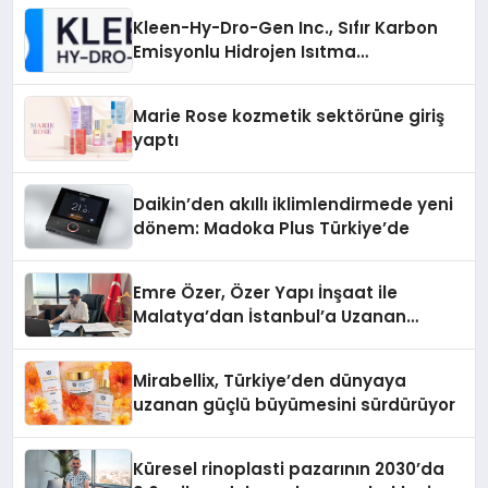
Kleen-Hy-Dro-Gen Inc., Sıfır Karbon
Emisyonlu Hidrojen Isıtma
Teknolojisinde ISO ve TSSA
Düzenleyici Onaylarını Aldı
Marie Rose kozmetik sektörüne giriş
yaptı
Daikin’den akıllı iklimlendirmede yeni
dönem: Madoka Plus Türkiye’de
Emre Özer, Özer Yapı İnşaat ile
Malatya’dan İstanbul’a Uzanan
Başarı Hikâyesi Yazıyor
Mirabellix, Türkiye’den dünyaya
uzanan güçlü büyümesini sürdürüyor
Küresel rinoplasti pazarının 2030’da