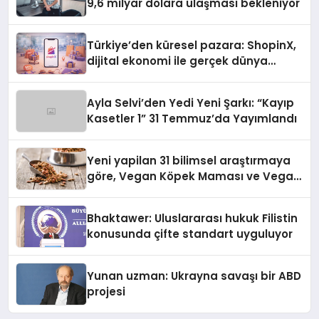
9,6 milyar dolara ulaşması bekleniyor
Türkiye’den küresel pazara: ShopinX,
dijital ekonomi ile gerçek dünya
alışverişini bir araya getirmeyi
hedefliyor
Ayla Selvi’den Yedi Yeni Şarkı: “Kayıp
Kasetler 1” 31 Temmuz’da Yayımlandı
Yeni yapilan 31 bilimsel araştırmaya
göre, Vegan Köpek Maması ve Vegan
Kedi Mamasının İyi Sindirildiğini
Ortaya Koydu
Bhaktawer: Uluslararası hukuk Filistin
konusunda çifte standart uyguluyor
Yunan uzman: Ukrayna savaşı bir ABD
projesi