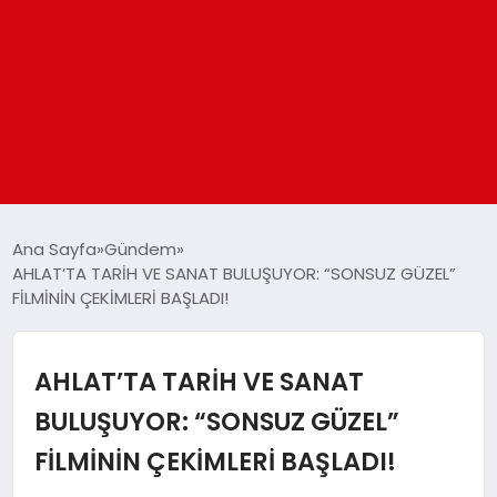
ANASAYFA
Ana Sayfa
Gündem
AHLAT’TA TARİH VE SANAT BULUŞUYOR: “SONSUZ GÜZEL”
FİLMİNİN ÇEKİMLERİ BAŞLADI!
GÜNDEM
DÜNYA
AHLAT’TA TARİH VE SANAT
BULUŞUYOR: “SONSUZ GÜZEL”
EĞITIM
FİLMİNİN ÇEKİMLERİ BAŞLADI!