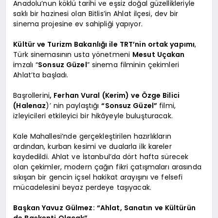
Anadolu’nun köklü tarihi ve eşsiz doğal güzellikleriyle
saklı bir hazinesi olan Bitlis’in Ahlat ilçesi, dev bir
sinema projesine ev sahipliği yapıyor.
Kültür ve Turizm Bakanlığı ile TRT’nin ortak yapımı
,
Türk sinemasının usta yönetmeni
Mesut Uçakan
imzalı “
Sonsuz Güzel
” sinema filminin çekimleri
Ahlat’ta başladı.
Başrollerini
, Ferhan Vural (Kerim) ve Özge Bilici
(Halenaz
)’ nin paylaştığı
“Sonsuz Güzel”
filmi,
izleyicileri etkileyici bir hikâyeyle buluşturacak.
Kale Mahallesi’nde gerçekleştirilen hazırlıkların
ardından, kurban kesimi ve dualarla ilk kareler
kaydedildi. Ahlat ve İstanbul’da dört hafta sürecek
olan çekimler, modern çağın fikri çatışmaları arasında
sıkışan bir gencin içsel hakikat arayışını ve felsefi
mücadelesini beyaz perdeye taşıyacak.
Başkan Yavuz Gülmez: “Ahlat, Sanatın ve Kültürün