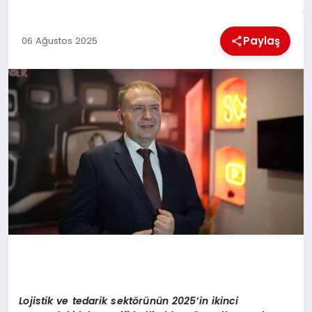
EKONOMI
Paylaş
06 Ağustos 2025
MAGAZIN
SAĞLIK
SIYASET
SPOR
TEKNOLOJI
Lojistik ve tedarik sektörünün 2025’in ikinci