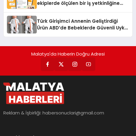
ekiplerde ölçülen bir iş yetkinliğine
dönüşüyor”
Türk Girişimci Annenin Geliştirdiği
Ürün ABD’de Bebeklerde Güvenli Uyku
Standardına Yeni Bir Bakış Açısı
Getiriyor.
Malatya'da Haberin Doğru Adresi
Reklam & İşbirliği:
habersonuclari@gmail.com