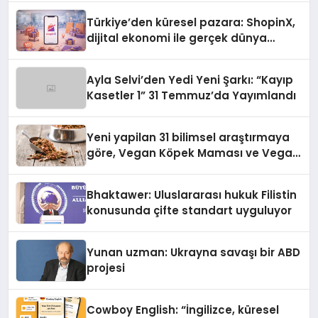
Türkiye’den küresel pazara: ShopinX,
dijital ekonomi ile gerçek dünya
alışverişini bir araya getirmeyi
hedefliyor
Ayla Selvi’den Yedi Yeni Şarkı: “Kayıp
Kasetler 1” 31 Temmuz’da Yayımlandı
Yeni yapilan 31 bilimsel araştırmaya
göre, Vegan Köpek Maması ve Vegan
Kedi Mamasının İyi Sindirildiğini
Ortaya Koydu
Bhaktawer: Uluslararası hukuk Filistin
konusunda çifte standart uyguluyor
Yunan uzman: Ukrayna savaşı bir ABD
projesi
Cowboy English: “İngilizce, küresel