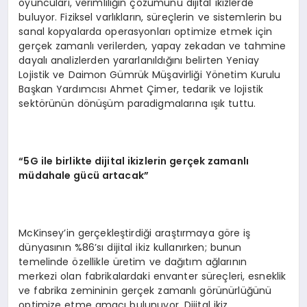
oyuncuları, verimliliğin çözümünü dijital ikizlerde
buluyor. Fiziksel varlıkların, süreçlerin ve sistemlerin bu
sanal kopyalarda operasyonları optimize etmek için
gerçek zamanlı verilerden, yapay zekadan ve tahmine
dayalı analizlerden yararlanıldığını belirten Yeniay
Lojistik ve Daimon Gümrük Müşavirliği Yönetim Kurulu
Başkan Yardımcısı Ahmet Çimer, tedarik ve lojistik
sektörünün dönüşüm paradigmalarına ışık tuttu.
“5G ile birlikte dijital ikizlerin gerçek zamanlı
müdahale gücü artacak”
McKinsey’in gerçekleştirdiği araştırmaya göre iş
dünyasının %86’sı dijital ikiz kullanırken; bunun
temelinde özellikle üretim ve dağıtım ağlarının
merkezi olan fabrikalardaki envanter süreçleri, esneklik
ve fabrika zemininin gerçek zamanlı görünürlüğünü
optimize etme amacı bulunuyor. Dijital ikiz