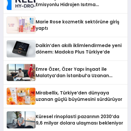
Emisyonlu Hidrojen Isıtma
Teknolojisinde ISO ve TSSA
Düzenleyici Onaylarını Aldı
Marie Rose kozmetik sektörüne giriş
yaptı
Daikin’den akıllı iklimlendirmede yeni
dönem: Madoka Plus Türkiye’de
Emre Özer, Özer Yapı İnşaat ile
Malatya’dan İstanbul’a Uzanan
Başarı Hikâyesi Yazıyor
Mirabellix, Türkiye’den dünyaya
uzanan güçlü büyümesini sürdürüyor
Küresel rinoplasti pazarının 2030’da
9,6 milyar dolara ulaşması bekleniyor