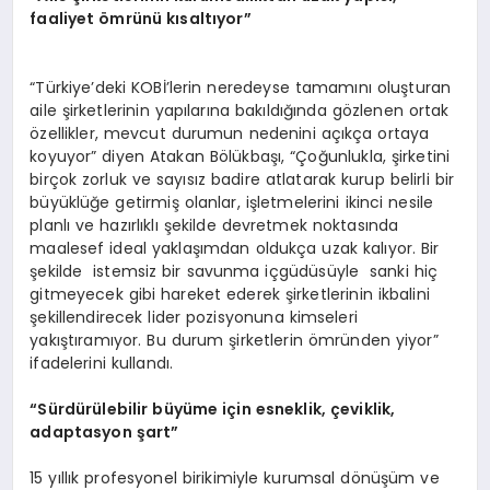
faaliyet ömrünü kı
salt
ıyor”
“Türkiye’deki KOBİ’lerin neredeyse tamamını oluşturan
aile şirketlerinin yapılarına bakıldığında gözlenen ortak
özellikler, mevcut durumun nedenini açıkça ortaya
koyuyor” diyen Atakan Bölükbaşı, “Çoğunlukla, şirketini
birçok zorluk ve sayısız badire atlatarak kurup belirli bir
büyüklüğe getirmiş olanlar, işletmelerini ikinci nesile
planlı ve hazırlıklı şekilde devretmek noktasında
maalesef ideal yaklaşımdan oldukça uzak kalıyor. Bir
şekilde istemsiz bir savunma içgüdüsüyle sanki hiç
gitmeyecek gibi hareket ederek şirketlerinin ikbalini
şekillendirecek lider pozisyonuna kimseleri
yakıştıramıyor. Bu durum şirketlerin ömründen yiyor”
ifadelerini kullandı.
“Sürdürülebilir büyüme için esneklik, çeviklik,
adaptasyon şart”
15 yıllık profesyonel birikimiyle kurumsal dönüşüm ve