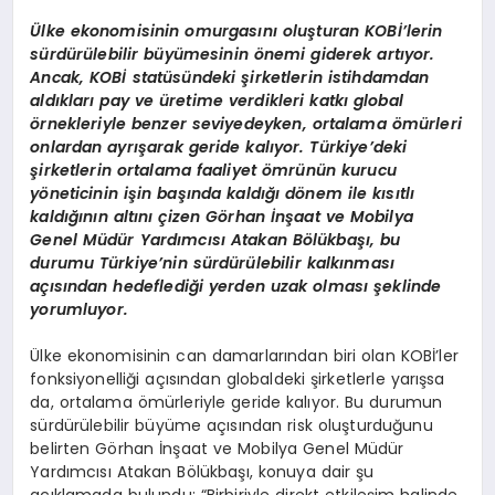
Ülke ekonomisinin omurgasını oluşturan KOBİ’lerin
sürdürülebilir büyümesinin önemi giderek artıyor.
Ancak,
KOB
İ statüsündeki şirketlerin istihdamdan
aldıkları pay ve üretime verdikleri katkı global
örnekleriyle benzer seviyedey
ken
, ortalama ömürleri
onlardan ayrışarak geride kalıyor. Türkiye’deki
şirketlerin ortalama faaliyet ömrünün kurucu
yöneticinin işin başında kaldığı dönem ile kısıtlı
kaldığını
n alt
ını ç
izen G
örhan İnşaat ve Mobilya
Genel Müdür Yardımcısı Atakan Bölükbaşı, bu
durumu Türkiye’nin sürdürülebilir kalkınması
açısından hedeflediği yerden uzak olması şeklinde
yorumluyor.
Ülke ekonomisinin can damarlarından biri olan KOBİ’ler
fonksiyonelliği açısından globaldeki şirketlerle yarışsa
da, ortalama ömürleriyle geride kalıyor. Bu durumun
sürdürülebilir büyüme açısından risk oluşturduğunu
belirten Görhan İnşaat ve Mobilya Genel Müdür
Yardımcısı Atakan Bölükbaşı, konuya dair şu
açıklamada bulundu: “Birbiriyle direkt etkileşim halinde