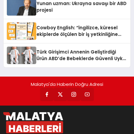
Yunan uzman: Ukrayna savaşı bir ABD
projesi
Cowboy English: “İngilizce, küresel
ekiplerde ölçülen bir iş yetkinliğine
dönüşüyor”
Türk Girişimci Annenin Geliştirdiği
Ürün ABD’de Bebeklerde Güvenli Uyku
Standardına Yeni Bir Bakış Açısı
Getiriyor.
Malatya'da Haberin Doğru Adresi