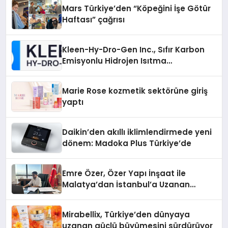
Mars Türkiye’den “Köpeğini İşe Götür
Haftası” çağrısı
Kleen-Hy-Dro-Gen Inc., Sıfır Karbon
Emisyonlu Hidrojen Isıtma
Teknolojisinde ISO ve TSSA
Düzenleyici Onaylarını Aldı
Marie Rose kozmetik sektörüne giriş
yaptı
Daikin’den akıllı iklimlendirmede yeni
dönem: Madoka Plus Türkiye’de
Emre Özer, Özer Yapı İnşaat ile
Malatya’dan İstanbul’a Uzanan
Başarı Hikâyesi Yazıyor
Mirabellix, Türkiye’den dünyaya
uzanan güçlü büyümesini sürdürüyor