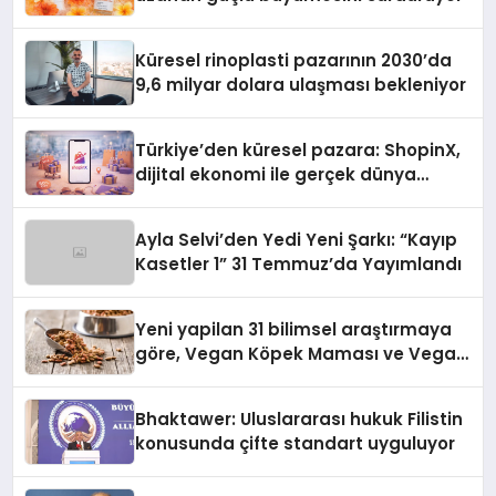
Küresel rinoplasti pazarının 2030’da
9,6 milyar dolara ulaşması bekleniyor
Türkiye’den küresel pazara: ShopinX,
dijital ekonomi ile gerçek dünya
alışverişini bir araya getirmeyi
hedefliyor
Ayla Selvi’den Yedi Yeni Şarkı: “Kayıp
Kasetler 1” 31 Temmuz’da Yayımlandı
Yeni yapilan 31 bilimsel araştırmaya
göre, Vegan Köpek Maması ve Vegan
Kedi Mamasının İyi Sindirildiğini
Ortaya Koydu
Bhaktawer: Uluslararası hukuk Filistin
konusunda çifte standart uyguluyor