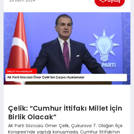
Paylaş
20 Ekim 2024
EKONOMI
MAGAZIN
SAĞLIK
SIYASET
SPOR
TEKNOLOJI
Çelik: “Cumhur İttifakı Millet İçin
Birlik Olacak”
AK Parti Sözcüsü Ömer Çelik, Çukurova 7. Olağan İlçe
Kongresi’nde yaptığı konuşmada, Cumhur İttifakı’nın