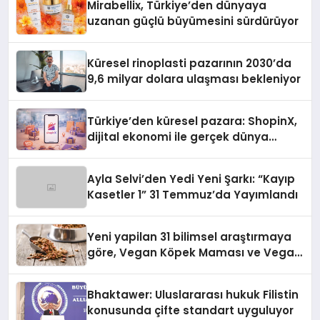
Mirabellix, Türkiye’den dünyaya
uzanan güçlü büyümesini sürdürüyor
Küresel rinoplasti pazarının 2030’da
9,6 milyar dolara ulaşması bekleniyor
Türkiye’den küresel pazara: ShopinX,
dijital ekonomi ile gerçek dünya
alışverişini bir araya getirmeyi
hedefliyor
Ayla Selvi’den Yedi Yeni Şarkı: “Kayıp
Kasetler 1” 31 Temmuz’da Yayımlandı
Yeni yapilan 31 bilimsel araştırmaya
göre, Vegan Köpek Maması ve Vegan
Kedi Mamasının İyi Sindirildiğini
Ortaya Koydu
Bhaktawer: Uluslararası hukuk Filistin
konusunda çifte standart uyguluyor