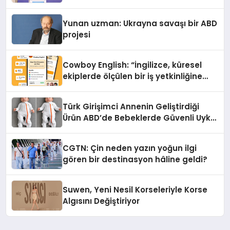
Yunan uzman: Ukrayna savaşı bir ABD
projesi
Cowboy English: “İngilizce, küresel
ekiplerde ölçülen bir iş yetkinliğine
dönüşüyor”
Türk Girişimci Annenin Geliştirdiği
Ürün ABD’de Bebeklerde Güvenli Uyku
Standardına Yeni Bir Bakış Açısı
Getiriyor.
CGTN: Çin neden yazın yoğun ilgi
gören bir destinasyon hâline geldi?
Suwen, Yeni Nesil Korseleriyle Korse
Algısını Değiştiriyor