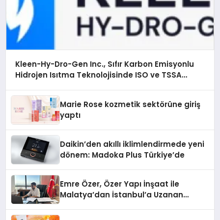
Kleen-Hy-Dro-Gen Inc., Sıfır Karbon Emisyonlu
Hidrojen Isıtma Teknolojisinde ISO ve TSSA
Düzenleyici Onaylarını Aldı
Marie Rose kozmetik sektörüne giriş
yaptı
Daikin’den akıllı iklimlendirmede yeni
dönem: Madoka Plus Türkiye’de
Emre Özer, Özer Yapı İnşaat ile
Malatya’dan İstanbul’a Uzanan
Başarı Hikâyesi Yazıyor