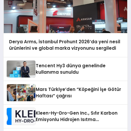
Derya Arms, İstanbul Prohunt 2026’da yeni nesil
ürünlerini ve global marka vizyonunu sergiledi
Tencent Hy3 dünya genelinde
kullanıma sunuldu
Mars Türkiye’den “Köpeğini İşe Götür
Haftası” çağrısı
Kleen-Hy-Dro-Gen Inc., Sıfır Karbon
Emisyonlu Hidrojen Isıtma
Teknolojisinde ISO ve TSSA