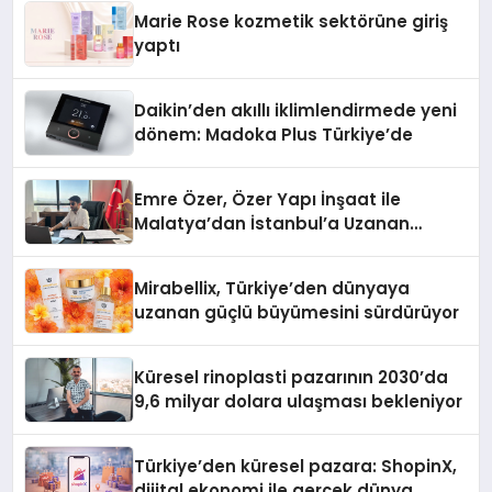
Düzenleyici Onaylarını Aldı
Marie Rose kozmetik sektörüne giriş
yaptı
Daikin’den akıllı iklimlendirmede yeni
dönem: Madoka Plus Türkiye’de
Emre Özer, Özer Yapı İnşaat ile
Malatya’dan İstanbul’a Uzanan
Başarı Hikâyesi Yazıyor
Mirabellix, Türkiye’den dünyaya
uzanan güçlü büyümesini sürdürüyor
Küresel rinoplasti pazarının 2030’da
9,6 milyar dolara ulaşması bekleniyor
Türkiye’den küresel pazara: ShopinX,
dijital ekonomi ile gerçek dünya