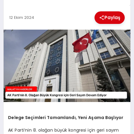
EKONOMI
Paylaş
12 Ekim 2024
MAGAZIN
SAĞLIK
SIYASET
SPOR
TEKNOLOJI
Delege Seçimleri Tamamlandı, Yeni Aşama Başlıyor
AK Parti’nin 8. olağan büyük kongresi için geri sayım