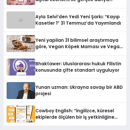
alışverişini bir araya getirmeyi
hedefliyor
Ayla Selvi’den Yedi Yeni Şarkı: “Kayıp
Kasetler 1” 31 Temmuz’da Yayımlandı
Yeni yapilan 31 bilimsel araştırmaya
göre, Vegan Köpek Maması ve Vegan
Kedi Mamasının İyi Sindirildiğini
Ortaya Koydu
Bhaktawer: Uluslararası hukuk Filistin
konusunda çifte standart uyguluyor
Yunan uzman: Ukrayna savaşı bir ABD
projesi
Cowboy English: “İngilizce, küresel
ekiplerde ölçülen bir iş yetkinliğine
dönüşüyor”