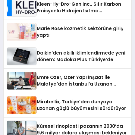
Kleen-Hy-Dro-Gen Inc., Sıfır Karbon
Emisyonlu Hidrojen Isıtma
Teknolojisinde ISO ve TSSA
Düzenleyici Onaylarını Aldı
Marie Rose kozmetik sektörüne giriş
yaptı
Daikin’den akıllı iklimlendirmede yeni
dönem: Madoka Plus Türkiye’de
Emre Özer, Özer Yapı İnşaat ile
Malatya’dan İstanbul’a Uzanan
Başarı Hikâyesi Yazıyor
Mirabellix, Türkiye’den dünyaya
uzanan güçlü büyümesini sürdürüyor
Küresel rinoplasti pazarının 2030’da
9,6 milyar dolara ulaşması bekleniyor