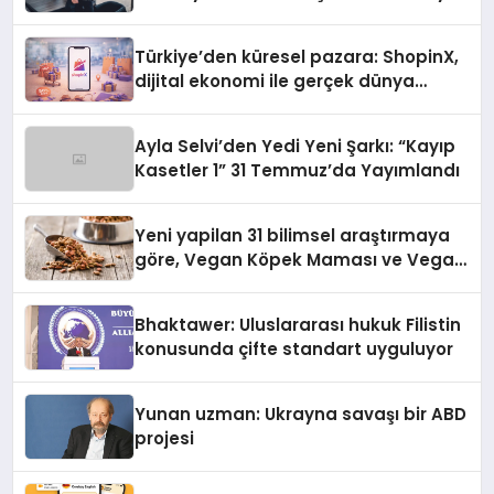
Türkiye’den küresel pazara: ShopinX,
dijital ekonomi ile gerçek dünya
alışverişini bir araya getirmeyi
hedefliyor
Ayla Selvi’den Yedi Yeni Şarkı: “Kayıp
Kasetler 1” 31 Temmuz’da Yayımlandı
Yeni yapilan 31 bilimsel araştırmaya
göre, Vegan Köpek Maması ve Vegan
Kedi Mamasının İyi Sindirildiğini
Ortaya Koydu
Bhaktawer: Uluslararası hukuk Filistin
konusunda çifte standart uyguluyor
Yunan uzman: Ukrayna savaşı bir ABD
projesi