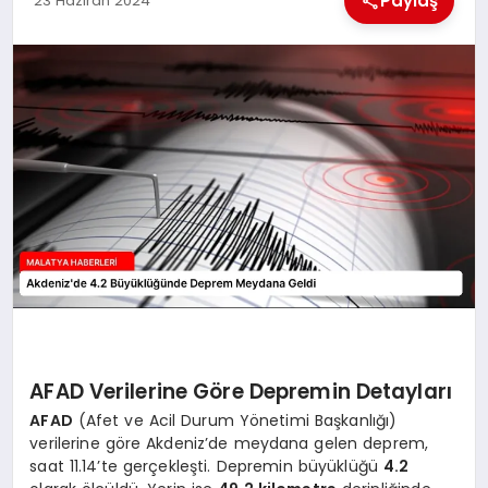
Paylaş
23 Haziran 2024
EKONOMI
MAGAZIN
SAĞLIK
SIYASET
SPOR
TEKNOLOJI
AFAD Verilerine Göre Depremin Detayları
AFAD
(Afet ve Acil Durum Yönetimi Başkanlığı)
verilerine göre Akdeniz’de meydana gelen deprem,
saat 11.14’te gerçekleşti. Depremin büyüklüğü
4.2