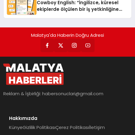
Cowboy English: “İngilizce, küresel
ekiplerde ölçülen bir iş yetkinliğine
dönüşüyor”
Malatya'da Haberin Doğru Adresi
Reklam & İşbirliği:
habersonuclari@gmail.com
Hakkımızda
Künye
Gizlilik Politikası
Çerez Politikası
İletişim