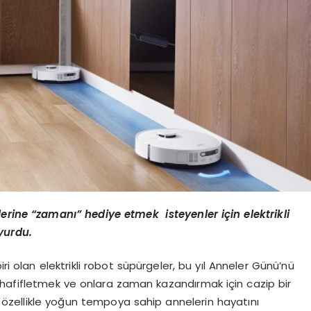
erine
“
zaman
ı”
hediye etmek isteyenler i
ç
in elektrikli
yurdu.
ri olan elektrikli robot süpürgeler, bu yıl Anneler Günü’nü
ü hafifletmek ve onlara zaman kazandırmak için cazip bir
 özellikle yoğun tempoya sahip annelerin hayatını