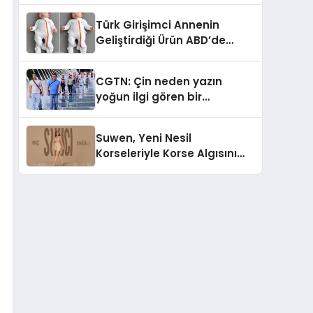
Türk Girişimci Annenin
Geliştirdiği Ürün ABD’de
Bebeklerde Güvenli Uyku
Standardına Yeni Bir Bakış
CGTN: Çin neden yazın
Açısı Getiriyor.
yoğun ilgi gören bir
destinasyon hâline geldi?
Suwen, Yeni Nesil
Korseleriyle Korse Algısını
Değiştiriyor