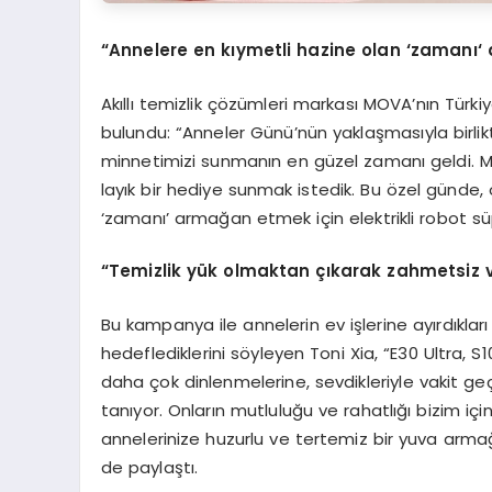
“
Annelere en k
ı
ymetli hazine olan ‘zaman
ı
‘
Akıllı temizlik çözümleri markası MOVA’nın Türk
bulundu: “Anneler Günü’nün yaklaşmasıyla birlikt
minnetimizi sunmanın en güzel zamanı geldi. M
layık bir hediye sunmak istedik. Bu özel günde, 
‘zamanı’ armağan etmek için elektrikli robot sü
“
Temizlik y
ü
k olmaktan
çı
karak zahmetsiz 
Bu kampanya ile annelerin ev işlerine ayırdıkla
hedeflediklerini söyleyen Toni Xia, “E30 Ultra, S1
daha çok dinlenmelerine, sevdikleriyle vakit ge
tanıyor. Onların mutluluğu ve rahatlığı bizim i
annelerinize huzurlu ve tertemiz bir yuva armağan
de paylaştı.