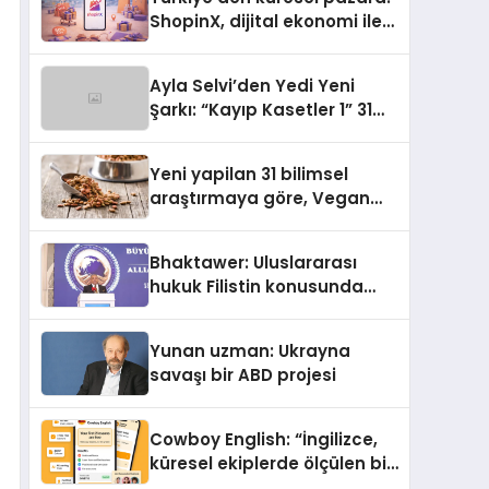
ShopinX, dijital ekonomi ile
gerçek dünya alışverişini bir
araya getirmeyi hedefliyor
Ayla Selvi’den Yedi Yeni
Şarkı: “Kayıp Kasetler 1” 31
Temmuz’da Yayımlandı
Yeni yapilan 31 bilimsel
araştırmaya göre, Vegan
Köpek Maması ve Vegan
Kedi Mamasının İyi
Bhaktawer: Uluslararası
Sindirildiğini Ortaya Koydu
hukuk Filistin konusunda
çifte standart uyguluyor
Yunan uzman: Ukrayna
savaşı bir ABD projesi
Cowboy English: “İngilizce,
küresel ekiplerde ölçülen bir
iş yetkinliğine dönüşüyor”