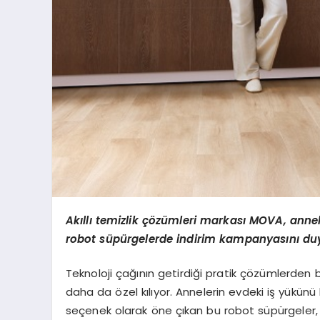
Ak
ı
ll
ı
temizlik
çö
z
ü
mleri markas
ı
MOVA, annel
robot s
ü
p
ü
rgelerde indirim kampanyas
ı
n
ı
du
Teknoloji çağının getirdiği pratik çözümlerden bi
daha da özel kılıyor. Annelerin evdeki iş yükün
seçenek olarak öne çıkan bu robot süpürgeler,