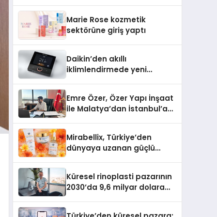
Teknolojisinde ISO ve TSSA Düzenleyici
Onaylarını Aldı
Marie Rose kozmetik
sektörüne giriş yaptı
Daikin’den akıllı
iklimlendirmede yeni
dönem: Madoka Plus
Türkiye’de
Emre Özer, Özer Yapı İnşaat
ile Malatya’dan İstanbul’a
Uzanan Başarı Hikâyesi
Yazıyor
Mirabellix, Türkiye’den
dünyaya uzanan güçlü
büyümesini sürdürüyor
Küresel rinoplasti pazarının
2030’da 9,6 milyar dolara
ulaşması bekleniyor
Türkiye’den küresel pazara: