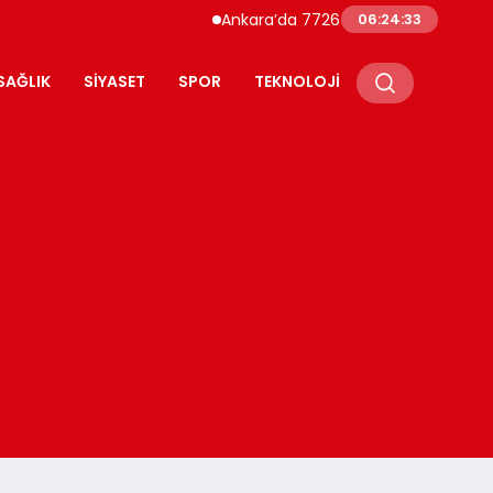
Ankara’da 7726 Genç Faizsiz Evlilik Kredisiyl
06:24:34
SAĞLIK
SIYASET
SPOR
TEKNOLOJI