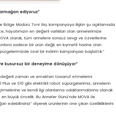
 arma
ğ
an ediyoruz
”
iye Bölge Müdürü Toni Xia, kampanyaya ilişkin şu açıklamada
e, hayatımızın en değerli varlıkları olan annelerimize
OVA olarak, tüm annelere sonsuz sevgi ve özverilerine
onlara sadece bir ürün değil, en kıymetli hazine olan
pürgelerimizde özel bir indirim kampanyası başlattık.”
ve kusursuz bir deneyime d
ö
n
üşü
yor
”
rı değerli zaman ve emekten tasarruf etmelerini
0 Plus ve S10 gibi elektrikli robot süpürgelerimiz, annelerin
çirmelerine ve kendi ilgi alanlarına odaklanmalarına olanak
çin en büyük öncelik. Bu Anneler Günü’nde MOVA ile
 edebilirsiniz” diyerek ürünlerinin öne çıkan özellikliklerini