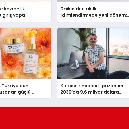
se kozmetik
Daikin’den akıllı
 giriş yaptı
iklimlendirmede yeni dönem:
Madoka Plus Türkiye’de
, Türkiye’den
Küresel rinoplasti pazarının
uzanan güçlü
2030’da 9,6 milyar dolara
ni sürdürüyor
ulaşması bekleniyor