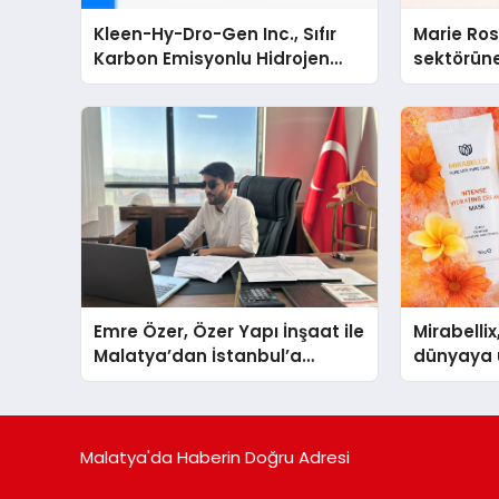
Kleen-Hy-Dro-Gen Inc., Sıfır
Marie Ro
Karbon Emisyonlu Hidrojen
sektörüne
Isıtma Teknolojisinde ISO ve
TSSA Düzenleyici Onaylarını
Aldı
Emre Özer, Özer Yapı İnşaat ile
Mirabellix
Malatya’dan İstanbul’a
dünyaya 
Uzanan Başarı Hikâyesi
büyümesi
Yazıyor
Malatya'da Haberin Doğru Adresi