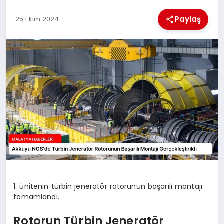
Paylaş
25 Ekim 2024
MAGAZIN
SAĞLIK
SIYASET
SPOR
TEKNOLOJI
1. ünitenin türbin jeneratör rotorunun başarılı montajı
tamamlandı.
Rotorun Türbin Jeneratör