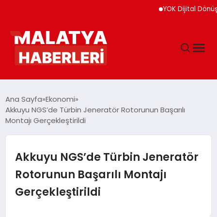
YOK Dijital Dönüşüm İçi
ANASAYFA
Ana Sayfa
Ekonomi
Akkuyu NGS’de Türbin Jeneratör Rotorunun Başarılı
Montajı Gerçekleştirildi
GÜNDEM
DÜNYA
Akkuyu NGS’de Türbin Jeneratör
Rotorunun Başarılı Montajı
EĞITIM
Gerçekleştirildi
EKONOMI