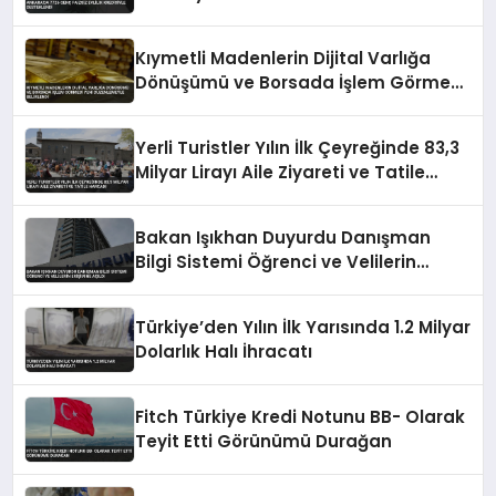
Kıymetli Madenlerin Dijital Varlığa
Dönüşümü ve Borsada İşlem Görmesi
Yeni Düzenlemeyle Belirlendi
Yerli Turistler Yılın İlk Çeyreğinde 83,3
Milyar Lirayı Aile Ziyareti ve Tatile
Harcadı
Bakan Işıkhan Duyurdu Danışman
Bilgi Sistemi Öğrenci ve Velilerin
Erişimine Açıldı
Türkiye’den Yılın İlk Yarısında 1.2 Milyar
Dolarlık Halı İhracatı
Fitch Türkiye Kredi Notunu BB- Olarak
Teyit Etti Görünümü Durağan