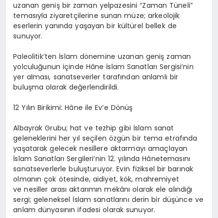
uzanan geniş bir zaman yelpazesini “Zaman Tüneli”
temasıyla ziyaretçilerine sunan müze; arkeolojik
eserlerin yanında yaşayan bir kültürel bellek de
sunuyor.
Paleolitik’ten İslam dönemine uzanan geniş zaman
yolculuğunun içinde
Hâne
İslam Sanatları Sergisi’nin
yer alması, sanatseverler tarafından anlamlı bir
buluşma olarak değerlendirildi.
12 Yılın Birikimi:
Hâne
ile Ev’e Dönüş
Albayrak Grubu; hat ve tezhip gibi İslam sanat
geleneklerini her yıl seçilen özgün bir tema etrafında
yaşatarak gelecek nesillere aktarmayı amaçlayan
İslam Sanatları
Sergileri’nin
12. yılında
Hâne
temasını
sanatseverlerle buluşturuyor. Evin fiziksel bir barınak
olmanın çok ötesinde, aidiyet, kök, mahremiyet
ve nesiller arası aktarımın mekânı olarak ele alındığı
sergi; geleneksel İslam sanatlarını derin bir düşünce ve
anlam dünyasının ifadesi olarak sunuyor.