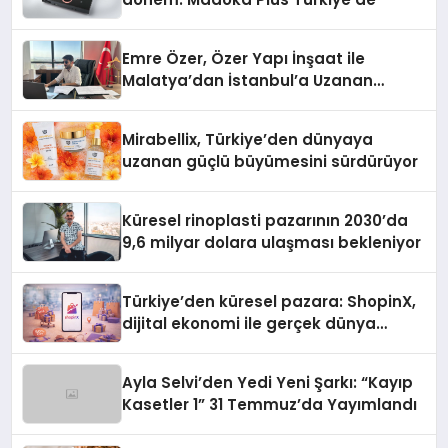
Emre Özer, Özer Yapı İnşaat ile
Malatya’dan İstanbul’a Uzanan
Başarı Hikâyesi Yazıyor
Mirabellix, Türkiye’den dünyaya
uzanan güçlü büyümesini sürdürüyor
Küresel rinoplasti pazarının 2030’da
9,6 milyar dolara ulaşması bekleniyor
Türkiye’den küresel pazara: ShopinX,
dijital ekonomi ile gerçek dünya
alışverişini bir araya getirmeyi
hedefliyor
Ayla Selvi’den Yedi Yeni Şarkı: “Kayıp
Kasetler 1” 31 Temmuz’da Yayımlandı