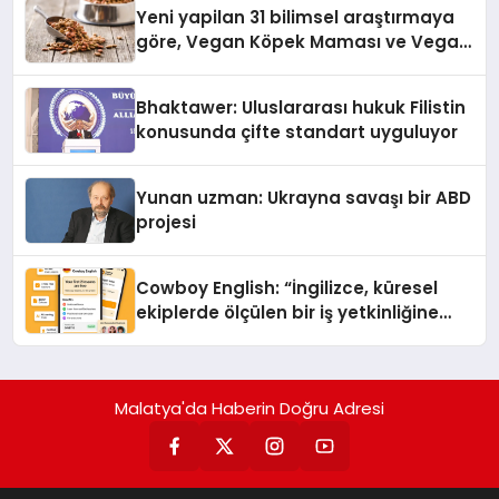
Yeni yapilan 31 bilimsel araştırmaya
göre, Vegan Köpek Maması ve Vegan
Kedi Mamasının İyi Sindirildiğini
Ortaya Koydu
Bhaktawer: Uluslararası hukuk Filistin
konusunda çifte standart uyguluyor
Yunan uzman: Ukrayna savaşı bir ABD
projesi
Cowboy English: “İngilizce, küresel
ekiplerde ölçülen bir iş yetkinliğine
dönüşüyor”
Malatya'da Haberin Doğru Adresi