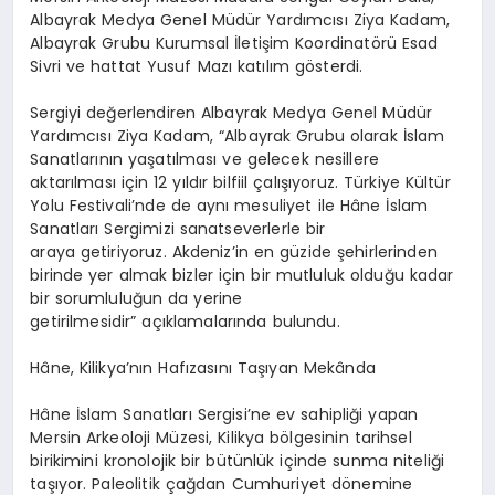
Albayrak Medya Genel Müdür Yardımcısı Ziya
Kadam
,
Albayrak Grubu Kurumsal İletişim Koordinatörü Esad
Sivri ve hattat Yusuf Mazı katılım gösterdi.
Sergiyi değerlendiren Albayrak Medya Genel Müdür
Yardımcısı Ziya
Kadam
, “Albayrak Grubu olarak İslam
Sanatlarının yaşatılması ve gelecek nesillere
aktarılması için 12 yıldır bilfiil çalışıyoruz. Türkiye Kültür
Yolu Festivali’nde de aynı mesuliyet ile
Hâne
İslam
Sanatları Sergimizi sanatseverlerle bir
araya getiriyoruz. Akdeniz’in en güzide şehirlerinden
birinde yer almak bizler için bir mutluluk olduğu kadar
bir sorumluluğun da yerine
getirilmesidir” açıklamalarında bulundu.
Hâne
, Kilikya’nın Hafızasını Taşıyan Mekânda
Hâne
İslam Sanatları Sergisi’ne ev sahipliği yapan
Mersin Arkeoloji Müzesi, Kilikya bölgesinin tarihsel
birikimini kronolojik bir bütünlük içinde sunma niteliği
taşıyor. Paleolitik çağdan Cumhuriyet dönemine