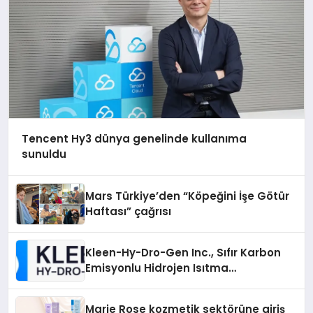
Tencent Hy3 dünya genelinde kullanıma
sunuldu
Mars Türkiye’den “Köpeğini İşe Götür
Haftası” çağrısı
Kleen-Hy-Dro-Gen Inc., Sıfır Karbon
Emisyonlu Hidrojen Isıtma
Teknolojisinde ISO ve TSSA
Düzenleyici Onaylarını Aldı
Marie Rose kozmetik sektörüne giriş