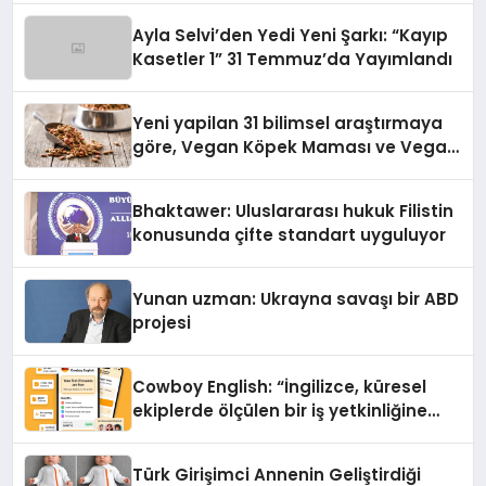
hedefliyor
Ayla Selvi’den Yedi Yeni Şarkı: “Kayıp
Kasetler 1” 31 Temmuz’da Yayımlandı
Yeni yapilan 31 bilimsel araştırmaya
göre, Vegan Köpek Maması ve Vegan
Kedi Mamasının İyi Sindirildiğini
Ortaya Koydu
Bhaktawer: Uluslararası hukuk Filistin
konusunda çifte standart uyguluyor
Yunan uzman: Ukrayna savaşı bir ABD
projesi
Cowboy English: “İngilizce, küresel
ekiplerde ölçülen bir iş yetkinliğine
dönüşüyor”
Türk Girişimci Annenin Geliştirdiği