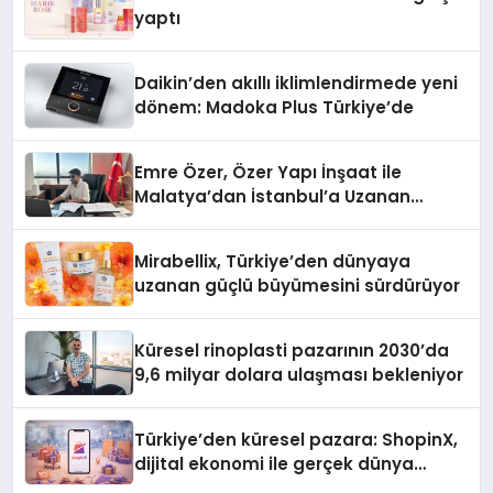
yaptı
Daikin’den akıllı iklimlendirmede yeni
dönem: Madoka Plus Türkiye’de
Emre Özer, Özer Yapı İnşaat ile
Malatya’dan İstanbul’a Uzanan
Başarı Hikâyesi Yazıyor
Mirabellix, Türkiye’den dünyaya
uzanan güçlü büyümesini sürdürüyor
Küresel rinoplasti pazarının 2030’da
9,6 milyar dolara ulaşması bekleniyor
Türkiye’den küresel pazara: ShopinX,
dijital ekonomi ile gerçek dünya
alışverişini bir araya getirmeyi