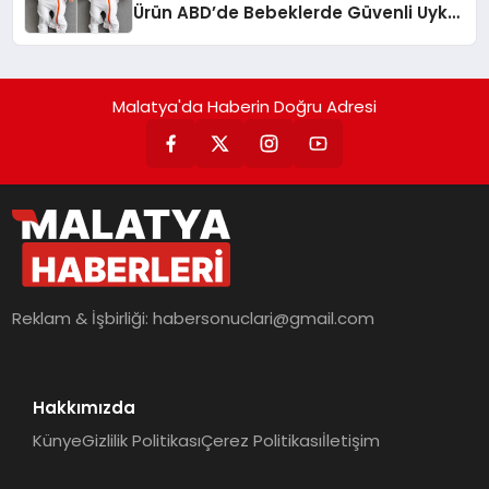
Ürün ABD’de Bebeklerde Güvenli Uyku
Standardına Yeni Bir Bakış Açısı
Getiriyor.
Malatya'da Haberin Doğru Adresi
Reklam & İşbirliği:
habersonuclari@gmail.com
Hakkımızda
Künye
Gizlilik Politikası
Çerez Politikası
İletişim