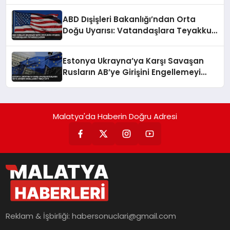
ABD Dışişleri Bakanlığı’ndan Orta
Doğu Uyarısı: Vatandaşlara Teyakkuz
Çağrısı
Estonya Ukrayna’ya Karşı Savaşan
Rusların AB’ye Girişini Engellemeyi
Teklif Etti
Malatya'da Haberin Doğru Adresi
Reklam & İşbirliği:
habersonuclari@gmail.com