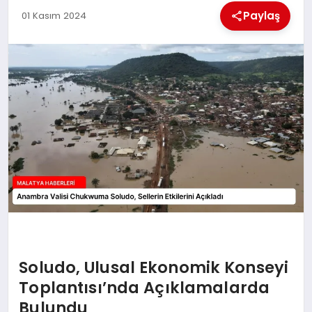
EKONOMI
Paylaş
01 Kasım 2024
MAGAZIN
SAĞLIK
SIYASET
SPOR
TEKNOLOJI
Soludo, Ulusal Ekonomik Konseyi
Toplantısı’nda Açıklamalarda
Bulundu