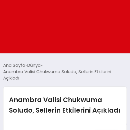
ANASAYFA
Ana Sayfa
Dünya
Anambra Valisi Chukwuma Soludo, Sellerin Etkilerini
Açıkladı
GÜNDEM
DÜNYA
Anambra Valisi Chukwuma
Soludo, Sellerin Etkilerini Açıkladı
EĞITIM