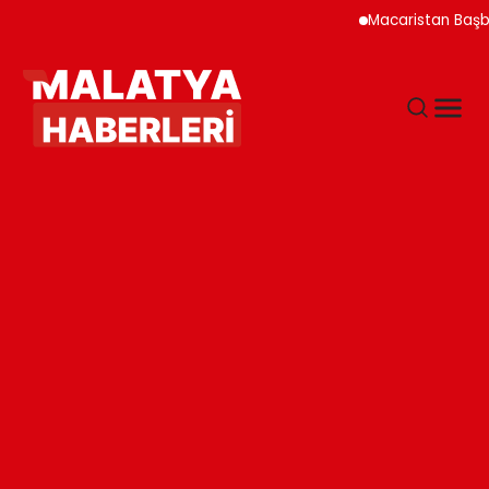
Macaristan Başbakanı D