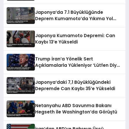
İlan Edildi
Japonya’da 7.1 Büyüklüğünde
Deprem Kumamoto’da Yıkıma Yol
Açtı
Japonya Kumamoto Depremi: Can
Kaybı 13’e Yükseldi
Trump İran’a Yönelik Sert
Açıklamalarla Yükleniyor ‘Lütfen Diye
Yalvarıyorlar’
Japonya’daki 7,1 Büyüklüğündeki
Depremde Can Kaybı 35’e Yükseldi
Netanyahu ABD Savunma Bakanı
Hegseth ile Washington’da Görüştü
İran’dan ABD’ye Bahreyn Üssü