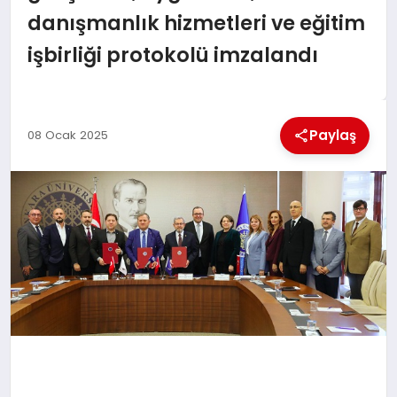
EKONOMI
danışmanlık hizmetleri ve eğitim
işbirliği protokolü imzalandı
MAGAZIN
SAĞLIK
Paylaş
08 Ocak 2025
SIYASET
SPOR
TEKNOLOJI