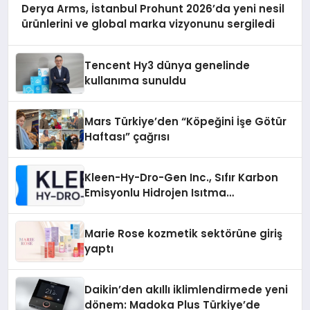
Derya Arms, İstanbul Prohunt 2026’da yeni nesil
ürünlerini ve global marka vizyonunu sergiledi
Tencent Hy3 dünya genelinde
kullanıma sunuldu
Mars Türkiye’den “Köpeğini İşe Götür
Haftası” çağrısı
Kleen-Hy-Dro-Gen Inc., Sıfır Karbon
Emisyonlu Hidrojen Isıtma
Teknolojisinde ISO ve TSSA
Düzenleyici Onaylarını Aldı
Marie Rose kozmetik sektörüne giriş
yaptı
Daikin’den akıllı iklimlendirmede yeni
dönem: Madoka Plus Türkiye’de