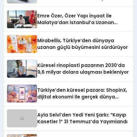
Emre Özer, Özer Yapı İnşaat ile
Malatya’dan İstanbul’a Uzanan
Başarı Hikâyesi Yazıyor
Mirabellix, Türkiye’den dünyaya
uzanan güçlü büyümesini sürdürüyor
Küresel rinoplasti pazarının 2030’da
9,6 milyar dolara ulaşması bekleniyor
Türkiye’den küresel pazara: ShopinX,
dijital ekonomi ile gerçek dünya
alışverişini bir araya getirmeyi
hedefliyor
Ayla Selvi’den Yedi Yeni Şarkı: “Kayıp
Kasetler 1” 31 Temmuz’da Yayımlandı