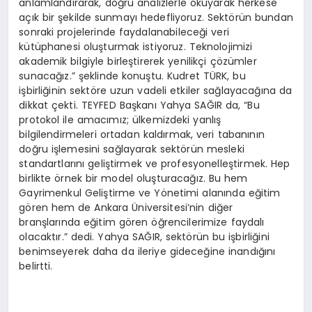
anlamlandırarak, doğru analizlerle okuyarak herkese
açık bir şekilde sunmayı hedefliyoruz. Sektörün bundan
sonraki projelerinde faydalanabileceği veri
kütüphanesi oluşturmak istiyoruz. Teknolojimizi
akademik bilgiyle birleştirerek yenilikçi çözümler
sunacağız.” şeklinde konuştu. Kudret TÜRK, bu
işbirliğinin sektöre uzun vadeli etkiler sağlayacağına da
dikkat çekti. TEYFED Başkanı Yahya SAĞIR da, “Bu
protokol ile amacımız; ülkemizdeki yanlış
bilgilendirmeleri ortadan kaldırmak, veri tabanının
doğru işlemesini sağlayarak sektörün mesleki
standartlarını geliştirmek ve profesyonelleştirmek. Hep
birlikte örnek bir model oluşturacağız. Bu hem
Gayrimenkul Geliştirme ve Yönetimi alanında eğitim
gören hem de Ankara Üniversitesi’nin diğer
branşlarında eğitim gören öğrencilerimize faydalı
olacaktır.” dedi. Yahya SAĞIR, sektörün bu işbirliğini
benimseyerek daha da ileriye gideceğine inandığını
belirtti.