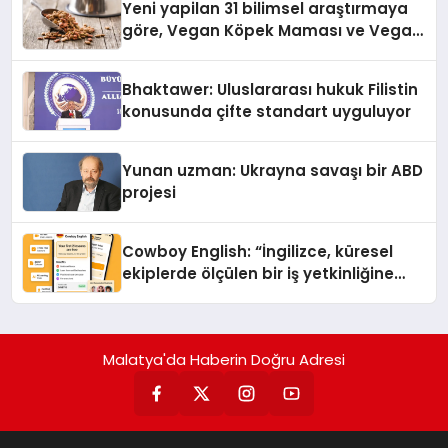
Yeni yapilan 31 bilimsel araştırmaya
göre, Vegan Köpek Maması ve Vegan
Kedi Mamasının İyi Sindirildiğini
Ortaya Koydu
Bhaktawer: Uluslararası hukuk Filistin
konusunda çifte standart uyguluyor
Yunan uzman: Ukrayna savaşı bir ABD
projesi
Cowboy English: “İngilizce, küresel
ekiplerde ölçülen bir iş yetkinliğine
dönüşüyor”
Malatya'da Haberin Doğru Adresi