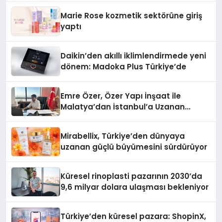
Düzenleyici Onaylarını Aldı
Marie Rose kozmetik sektörüne giriş
yaptı
Daikin’den akıllı iklimlendirmede yeni
dönem: Madoka Plus Türkiye’de
Emre Özer, Özer Yapı İnşaat ile
Malatya’dan İstanbul’a Uzanan
Başarı Hikâyesi Yazıyor
Mirabellix, Türkiye’den dünyaya
uzanan güçlü büyümesini sürdürüyor
Küresel rinoplasti pazarının 2030’da
9,6 milyar dolara ulaşması bekleniyor
Türkiye’den küresel pazara: ShopinX,