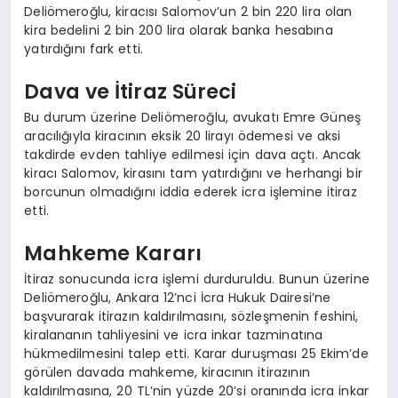
Deliömeroğlu, kiracısı Salomov’un 2 bin 220 lira olan
kira bedelini 2 bin 200 lira olarak banka hesabına
yatırdığını fark etti.
Dava ve İtiraz Süreci
Bu durum üzerine Deliömeroğlu, avukatı Emre Güneş
aracılığıyla kiracının eksik 20 lirayı ödemesi ve aksi
takdirde evden tahliye edilmesi için dava açtı. Ancak
kiracı Salomov, kirasını tam yatırdığını ve herhangi bir
borcunun olmadığını iddia ederek icra işlemine itiraz
etti.
Mahkeme Kararı
İtiraz sonucunda icra işlemi durduruldu. Bunun üzerine
Deliömeroğlu, Ankara 12’nci İcra Hukuk Dairesi’ne
başvurarak itirazın kaldırılmasını, sözleşmenin feshini,
kiralananın tahliyesini ve icra inkar tazminatına
hükmedilmesini talep etti. Karar duruşması 25 Ekim’de
görülen davada mahkeme, kiracının itirazının
kaldırılmasına, 20 TL’nin yüzde 20’si oranında icra inkar