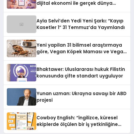
dijital ekonomi ile gerçek dünya
alışverişini bir araya getirmeyi
hedefliyor
Ayla Selvi’den Yedi Yeni Şarkı: “Kayıp
Kasetler 1” 31 Temmuz’da Yayımlandı
Yeni yapilan 31 bilimsel araştırmaya
göre, Vegan Köpek Maması ve Vegan
Kedi Mamasının İyi Sindirildiğini
Ortaya Koydu
Bhaktawer: Uluslararası hukuk Filistin
konusunda çifte standart uyguluyor
Yunan uzman: Ukrayna savaşı bir ABD
projesi
Cowboy English: “İngilizce, küresel
ekiplerde ölçülen bir iş yetkinliğine
dönüşüyor”