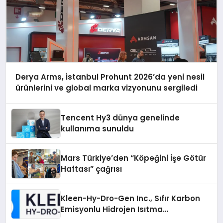
Derya Arms, İstanbul Prohunt 2026’da yeni nesil
ürünlerini ve global marka vizyonunu sergiledi
Tencent Hy3 dünya genelinde
kullanıma sunuldu
Mars Türkiye’den “Köpeğini İşe Götür
Haftası” çağrısı
Kleen-Hy-Dro-Gen Inc., Sıfır Karbon
Emisyonlu Hidrojen Isıtma
Teknolojisinde ISO ve TSSA