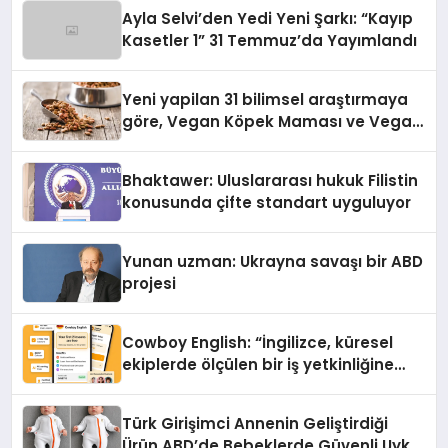
hedefliyor
Ayla Selvi’den Yedi Yeni Şarkı: “Kayıp
Kasetler 1” 31 Temmuz’da Yayımlandı
Yeni yapilan 31 bilimsel araştırmaya
göre, Vegan Köpek Maması ve Vegan
Kedi Mamasının İyi Sindirildiğini
Ortaya Koydu
Bhaktawer: Uluslararası hukuk Filistin
konusunda çifte standart uyguluyor
Yunan uzman: Ukrayna savaşı bir ABD
projesi
Cowboy English: “İngilizce, küresel
ekiplerde ölçülen bir iş yetkinliğine
dönüşüyor”
Türk Girişimci Annenin Geliştirdiği
Ürün ABD’de Bebeklerde Güvenli Uyku