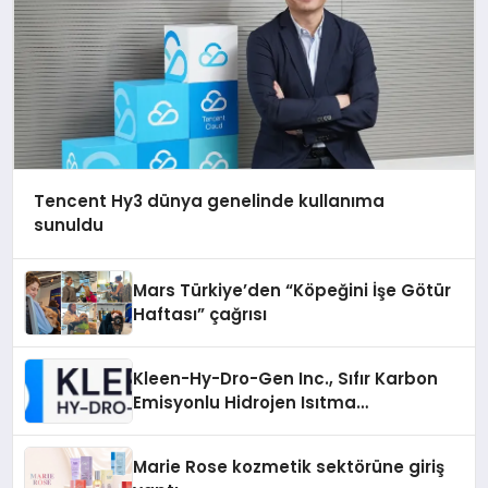
Tencent Hy3 dünya genelinde kullanıma
sunuldu
Mars Türkiye’den “Köpeğini İşe Götür
Haftası” çağrısı
Kleen-Hy-Dro-Gen Inc., Sıfır Karbon
Emisyonlu Hidrojen Isıtma
Teknolojisinde ISO ve TSSA
Düzenleyici Onaylarını Aldı
Marie Rose kozmetik sektörüne giriş