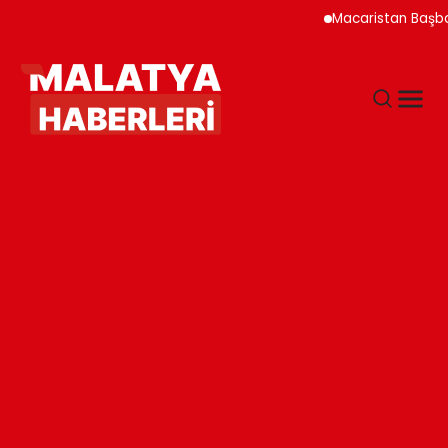
Macaristan Başbakanı D