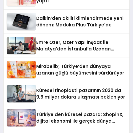
yaptı
Daikin’den akıllı iklimlendirmede yeni
dönem: Madoka Plus Türkiye’de
Emre Özer, Özer Yapı İnşaat ile
Malatya’dan İstanbul’a Uzanan
Başarı Hikâyesi Yazıyor
Mirabellix, Türkiye’den dünyaya
uzanan güçlü büyümesini sürdürüyor
Küresel rinoplasti pazarının 2030’da
9,6 milyar dolara ulaşması bekleniyor
Türkiye’den küresel pazara: ShopinX,
dijital ekonomi ile gerçek dünya
alışverişini bir araya getirmeyi