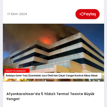
EKONOMI
Paylaş
17 Ekim 2024
MAGAZIN
SAĞLIK
SIYASET
SPOR
TEKNOLOJI
Afyonkarahisar’da 5 Yıldızlı Termal Tesiste Büyük
Yangın!