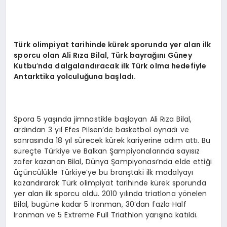
Türk olimpiyat tarihinde kürek sporunda yer alan ilk
sporcu olan Ali Rıza Bilal, Türk bayrağını Güney
Kutbu
’
nda dalgalandıracak ilk Türk olma hedefiyle
Antarktika yolculuğ
una ba
şladı.
Spora 5 yaşında jimnastikle başlayan Ali Rıza Bilal,
ardından 3 yıl Efes Pilsen’de basketbol oynadı ve
sonrasında 18 yıl sürecek kürek kariyerine adım attı. Bu
süreçte Türkiye ve Balkan Şampiyonalarında sayısız
zafer kazanan Bilal, Dünya Şampiyonası’nda elde ettiği
üçüncülükle Türkiye’ye bu branştaki ilk madalyayı
kazandırarak Türk olimpiyat tarihinde kürek sporunda
yer alan ilk sporcu oldu. 2010 yılında triatlona yönelen
Bilal, bugüne kadar 5 Ironman, 30’dan fazla Half
Ironman ve 5 Extreme Full Triathlon yarışına katıldı.