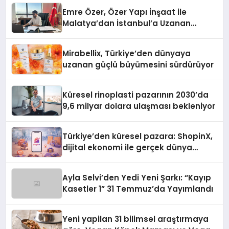
Emre Özer, Özer Yapı İnşaat ile
Malatya’dan İstanbul’a Uzanan
Başarı Hikâyesi Yazıyor
Mirabellix, Türkiye’den dünyaya
uzanan güçlü büyümesini sürdürüyor
Küresel rinoplasti pazarının 2030’da
9,6 milyar dolara ulaşması bekleniyor
Türkiye’den küresel pazara: ShopinX,
dijital ekonomi ile gerçek dünya
alışverişini bir araya getirmeyi
hedefliyor
Ayla Selvi’den Yedi Yeni Şarkı: “Kayıp
Kasetler 1” 31 Temmuz’da Yayımlandı
Yeni yapilan 31 bilimsel araştırmaya