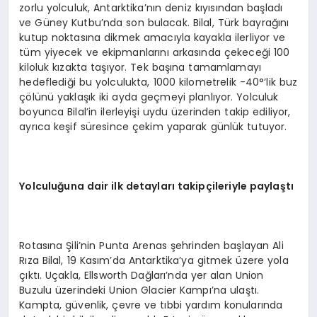
zorlu yolculuk, Antarktika’nın deniz kıyısından başladı
ve Güney Kutbu’nda son bulacak. Bilal, Türk bayrağını
kutup noktasına dikmek amacıyla kayakla ilerliyor ve
tüm yiyecek ve ekipmanlarını arkasında çekeceği 100
kiloluk kızakta taşıyor. Tek başına tamamlamayı
hedeflediği bu yolculukta, 1000 kilometrelik -40°’lik buz
çölünü yaklaşık iki ayda geçmeyi planlıyor. Yolculuk
boyunca Bilal’in ilerleyişi uydu üzerinden takip ediliyor,
ayrıca keşif süresince çekim yaparak günlük tutuyor.
Yolculuğuna dair ilk detayları takipçileriyle paylaştı
Rotasına Şili’nin Punta Arenas şehrinden başlayan Ali
Rıza Bilal, 19 Kasım’da Antarktika’ya gitmek üzere yola
çıktı. Uçakla, Ellsworth Dağları’nda yer alan Union
Buzulu üzerindeki Union Glacier Kampı’na ulaştı.
Kampta, güvenlik, çevre ve tıbbi yardım konularında