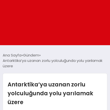
ANASAYFA
Ana Sayfa
Gündem
Antarktika’ya uzanan zorlu yolculuğunda yolu yarılamak
üzere
GÜNDEM
DÜNYA
Antarktika’ya uzanan zorlu
yolculuğunda yolu yarılamak
EĞITIM
üzere