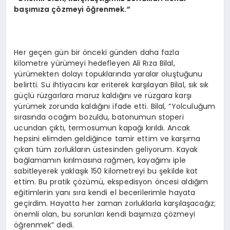
başımı
za
çözmeyi öğrenmek.”
Her geçen gün bir önceki günden daha fazla
kilometre yürümeyi hedefleyen Ali Rıza Bilal,
yürümekten dolayı topuklarında yaralar oluştuğunu
belirtti. Su ihtiyacını kar eriterek karşılayan Bilal, sık sık
güçlü rüzgarlara maruz kaldığını ve rüzgara karşı
yürümek zorunda kaldığını ifade etti. Bilal, “Yolculuğum
sırasında ocağım bozuldu, batonumun stoperi
ucundan çıktı, termosumun kapağı kırıldı. Ancak
hepsini elimden geldiğince tamir ettim ve karşıma
çıkan tüm zorlukların üstesinden geliyorum. Kayak
bağlamamın kırılmasına rağmen, kayağımı iple
sabitleyerek yaklaşık 150 kilometreyi bu şekilde kat
ettim. Bu pratik çözümü, ekspedisyon öncesi aldığım
eğitimlerin yanı sıra kendi el becerilerimle hayata
geçirdim. Hayatta her zaman zorluklarla karşılaşacağız;
önemli olan, bu sorunları kendi başımıza çözmeyi
öğrenmek” dedi.