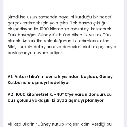
Şimdi ise uzun zamandır hayalini kurduğu bir hedefi
gerçekleştirmek için yola çıktı. Tek başına çıktığı
ekspedisyon ile 1000 kilometre mesafeyi katederek
Türk bayrağını Güney Kutbu’na diken ilk ve tek Türk
olmak. Antarktika yolculuğunun ilk. adımlarını atan
Bilal, sürecin detaylarını ve deneyimlerini takipçileriyle
paylaşmaya devam ediyor.
A1: Antarktika
’
nın deniz kıyısından başladı
, G
üney
Kutbu
’
na ulaşmayı hedefliyor
A2: 1000 kilometrelik, -40
°
C’ye varan dondurucu
buz çölünü yaklaşık iki ayda aşmayı planlıyor
Ali Rıza Bilal’in “Güney Kutup Projesi” adını verdiği bu