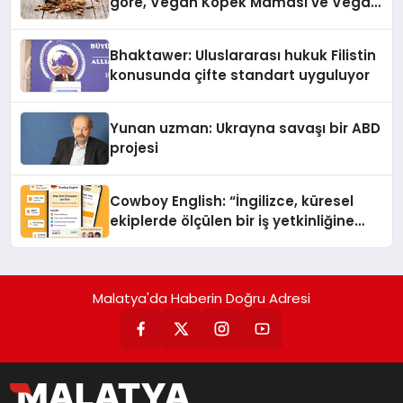
göre, Vegan Köpek Maması ve Vegan
Kedi Mamasının İyi Sindirildiğini
Ortaya Koydu
Bhaktawer: Uluslararası hukuk Filistin
konusunda çifte standart uyguluyor
Yunan uzman: Ukrayna savaşı bir ABD
projesi
Cowboy English: “İngilizce, küresel
ekiplerde ölçülen bir iş yetkinliğine
dönüşüyor”
Malatya'da Haberin Doğru Adresi