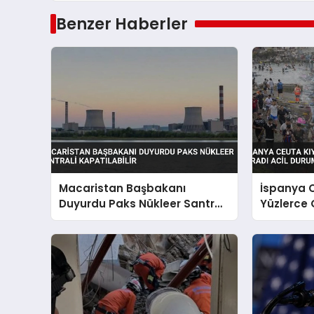
Benzer Haberler
Macaristan Başbakanı
İspanya C
Duyurdu Paks Nükleer Santrali
Yüzlerce
Kapatılabilir
Uğradı Aci