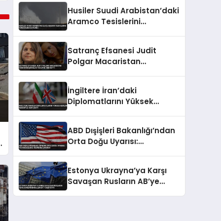
Husiler Suudi Arabistan’daki
Aramco Tesislerini
Vurduğunu Duyurdu
Satranç Efsanesi Judit
Polgar Macaristan
Cumhurbaşkanlığı Teklifini
Reddetti
İngiltere İran’daki
Diplomatlarını Yüksek
Gerilim Nedeniyle Geri Çekti
ABD Dışişleri Bakanlığı’ndan
Orta Doğu Uyarısı:
a
Vatandaşlara Teyakkuz
Çağrısı
Estonya Ukrayna’ya Karşı
Savaşan Rusların AB’ye
Girişini Engellemeyi Teklif
Etti