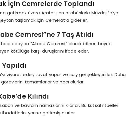
k İçin Cemrelerde Toplandı
rine getirmek üzere Arafat’tan otobüslerle Müzdelife’ye
şeytan taşlamak için Cemerat’a giderler.
be Cemresi”ne 7 Taş Atıldı
acı adayları “Akabe Cemresi” olarak bilinen büyük
eyen kötülüğe karşı duruşlarını ifade eder.
 Yapıldı
 ziyaret eder, tavaf yapar ve sa’y gerçekleştirirler. Daha
görevlerini tamamlarlar ve hacı olurlar.
abe’de Kılındı
abah ve bayram namazlarını kılarlar. Bu kutsal ritüeller
badetlerini yerine getirmiş olurlar.