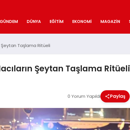
GÜNDEM
DÜNYA
EĞITIM
EKONOMI
MAGAZIN
n Şeytan Taşlama Ritüeli
Hacıların Şeytan Taşlama Ritüeli
0 Yorum Yapıldı
Paylaş