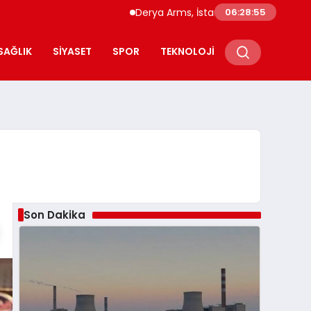
Derya Arms, İstanbul Prohunt 2026’da yeni n
06:28:56
SAĞLIK
SIYASET
SPOR
TEKNOLOJI
Son Dakika