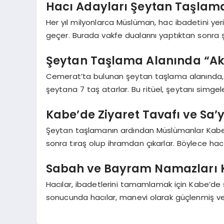
Hacı Adayları Şeytan Taşlama
Her yıl milyonlarca Müslüman, hac ibadetini ye
geçer. Burada vakfe dualarını yaptıktan sonra 
Şeytan Taşlama Alanında “Aka
Cemerat’ta bulunan şeytan taşlama alanında, h
şeytana 7 taş atarlar. Bu ritüel, şeytanı simgel
Kabe’de Ziyaret Tavafı ve Sa’y
Şeytan taşlamanın ardından Müslümanlar Kabe’yi
sonra tıraş olup ihramdan çıkarlar. Böylece hac 
Sabah ve Bayram Namazları K
Hacılar, ibadetlerini tamamlamak için Kabe’de s
sonucunda hacılar, manevi olarak güçlenmiş ve i