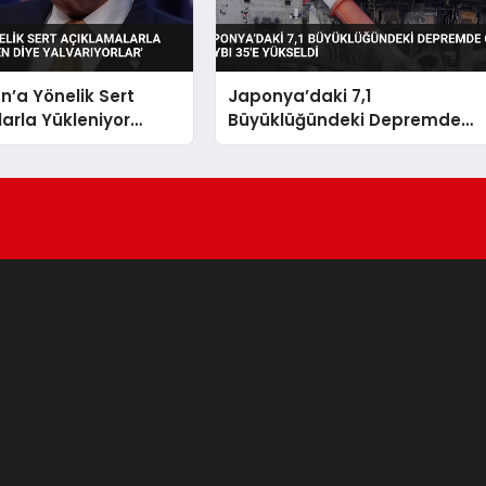
n’a Yönelik Sert
Japonya’daki 7,1
arla Yükleniyor
Büyüklüğündeki Depremde
ye Yalvarıyorlar’
Can Kaybı 35’e Yükseldi