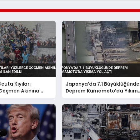
euta Kıyıları
Japonya’da 7.1 Büyüklüğünde
 Göçmen Akınına
Deprem Kumamoto’da Yıkım
l Durum İlan Edildi
Yol Açtı