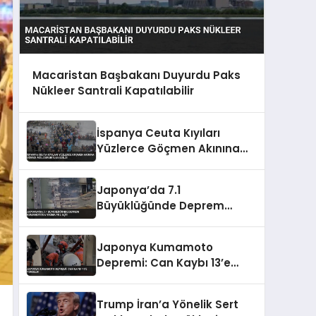
Macaristan Başbakanı Duyurdu Paks
Nükleer Santrali Kapatılabilir
İspanya Ceuta Kıyıları
Yüzlerce Göçmen Akınına
Uğradı Acil Durum İlan Edildi
Japonya’da 7.1
Büyüklüğünde Deprem
Kumamoto’da Yıkıma Yol
Açtı
Japonya Kumamoto
Depremi: Can Kaybı 13’e
Yükseldi
Trump İran’a Yönelik Sert