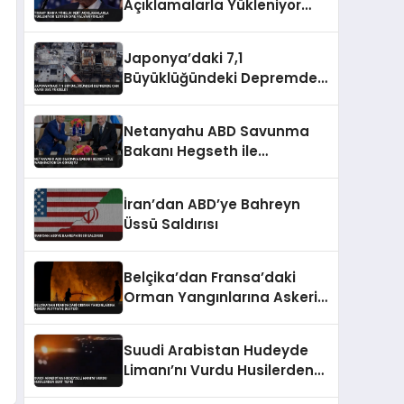
Açıklamalarla Yükleniyor
‘Lütfen Diye Yalvarıyorlar’
Japonya’daki 7,1
Büyüklüğündeki Depremde
Can Kaybı 35’e Yükseldi
Netanyahu ABD Savunma
Bakanı Hegseth ile
Washington’da Görüştü
İran’dan ABD’ye Bahreyn
Üssü Saldırısı
Belçika’dan Fransa’daki
Orman Yangınlarına Askeri
ve İtfaiye Desteği
Suudi Arabistan Hudeyde
Limanı’nı Vurdu Husilerden
Sert Tepki