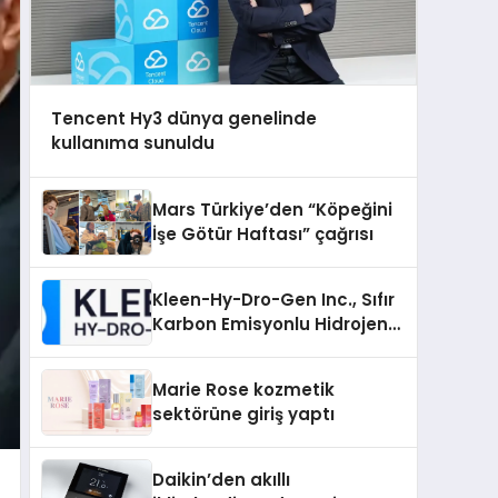
Tencent Hy3 dünya genelinde
kullanıma sunuldu
Mars Türkiye’den “Köpeğini
İşe Götür Haftası” çağrısı
Kleen-Hy-Dro-Gen Inc., Sıfır
Karbon Emisyonlu Hidrojen
Isıtma Teknolojisinde ISO ve
TSSA Düzenleyici Onaylarını
Marie Rose kozmetik
Aldı
sektörüne giriş yaptı
Daikin’den akıllı