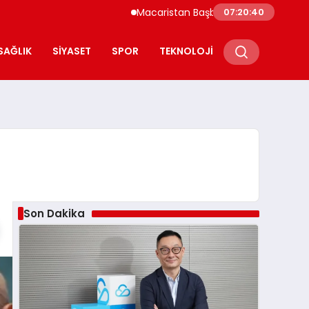
Macaristan Başbakanı Duyurdu Paks Nükleer S
07:20:41
SAĞLIK
SIYASET
SPOR
TEKNOLOJI
Son Dakika