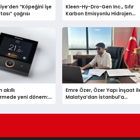
iye’den “Köpeğini İşe
Kleen-Hy-Dro-Gen Inc., Sıfır
tası” çağrısı
Karbon Emisyonlu Hidrojen
Isıtma Teknolojisinde ISO ve
TSSA Düzenleyici Onaylarını
Aldı
 akıllı
Emre Özer, Özer Yapı İnşaat il
dirmede yeni dönem:
Malatya’dan İstanbul’a
lus Türkiye’de
Uzanan Başarı Hikâyesi
Yazıyor