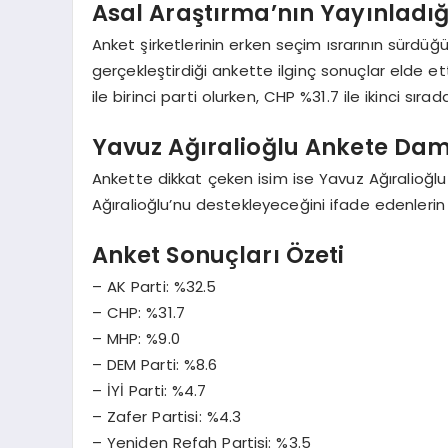
Asal Araştırma’nın Yayınladığ
Anket şirketlerinin erken seçim ısrarının sürdüğ
gerçekleştirdiği ankette ilginç sonuçlar elde et
ile birinci parti olurken, CHP %31.7 ile ikinci sır
Yavuz Ağıralioğlu Ankete Da
Ankette dikkat çeken isim ise Yavuz Ağıralioğlu
Ağıralioğlu’nu destekleyeceğini ifade edenlerin o
Anket Sonuçları Özeti
– AK Parti: %32.5
– CHP: %31.7
– MHP: %9.0
– DEM Parti: %8.6
– İYİ Parti: %4.7
– Zafer Partisi: %4.3
– Yeniden Refah Partisi: %3.5