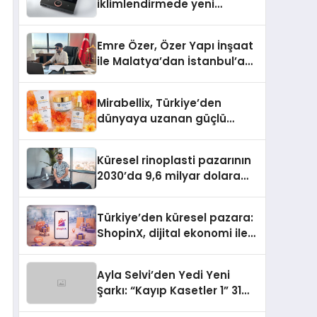
iklimlendirmede yeni
dönem: Madoka Plus
Türkiye’de
Emre Özer, Özer Yapı İnşaat
ile Malatya’dan İstanbul’a
Uzanan Başarı Hikâyesi
Yazıyor
Mirabellix, Türkiye’den
dünyaya uzanan güçlü
büyümesini sürdürüyor
Küresel rinoplasti pazarının
2030’da 9,6 milyar dolara
ulaşması bekleniyor
Türkiye’den küresel pazara:
ShopinX, dijital ekonomi ile
gerçek dünya alışverişini bir
araya getirmeyi hedefliyor
Ayla Selvi’den Yedi Yeni
Şarkı: “Kayıp Kasetler 1” 31
Temmuz’da Yayımlandı