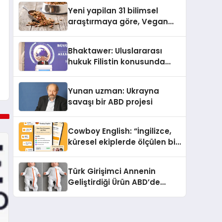
Yeni yapilan 31 bilimsel
araştırmaya göre, Vegan
Köpek Maması ve Vegan
Kedi Mamasının İyi
Bhaktawer: Uluslararası
Sindirildiğini Ortaya Koydu
hukuk Filistin konusunda
çifte standart uyguluyor
Yunan uzman: Ukrayna
savaşı bir ABD projesi
Cowboy English: “İngilizce,
küresel ekiplerde ölçülen bir
iş yetkinliğine dönüşüyor”
Türk Girişimci Annenin
Geliştirdiği Ürün ABD’de
Bebeklerde Güvenli Uyku
Standardına Yeni Bir Bakış
Açısı Getiriyor.