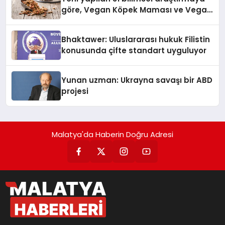
göre, Vegan Köpek Maması ve Vegan
Kedi Mamasının İyi Sindirildiğini
Ortaya Koydu
Bhaktawer: Uluslararası hukuk Filistin
konusunda çifte standart uyguluyor
Yunan uzman: Ukrayna savaşı bir ABD
projesi
Malatya'da Haberin Doğru Adresi