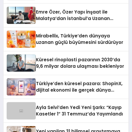
Emre Özer, Özer Yapı İnşaat ile
Malatya’dan İstanbul’a Uzanan
Başarı Hikâyesi Yazıyor
Mirabellix, Türkiye’den dünyaya
uzanan güçlü büyümesini sürdürüyor
Küresel rinoplasti pazarının 2030’da
9,6 milyar dolara ulaşması bekleniyor
Türkiye’den küresel pazara: ShopinX,
dijital ekonomi ile gerçek dünya
alışverişini bir araya getirmeyi
hedefliyor
Ayla Selvi’den Yedi Yeni Şarkı: “Kayıp
Kasetler 1” 31 Temmuz’da Yayımlandı
Yeni yapilan 31 bilimsel araştırmaya