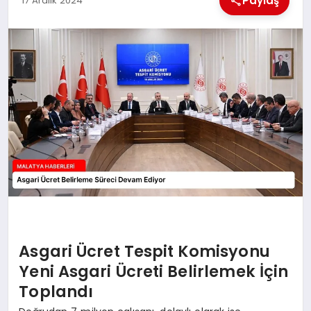
Paylaş
17 Aralık 2024
EKONOMI
MAGAZIN
SAĞLIK
SIYASET
SPOR
TEKNOLOJI
Asgari Ücret Tespit Komisyonu
Yeni Asgari Ücreti Belirlemek İçin
Toplandı