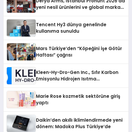
Derya Arms, İstanbul Prohunt 2026’da
yeni nesil ürünlerini ve global marka
vizyonunu sergiledi
Tencent Hy3 dünya genelinde
kullanıma sunuldu
Mars Türkiye’den “Köpeğini İşe Götür
Haftası” çağrısı
Kleen-Hy-Dro-Gen Inc., Sıfır Karbon
Emisyonlu Hidrojen Isıtma
Teknolojisinde ISO ve TSSA
Düzenleyici Onaylarını Aldı
Marie Rose kozmetik sektörüne giriş
yaptı
Daikin’den akıllı iklimlendirmede yeni
dönem: Madoka Plus Türkiye’de