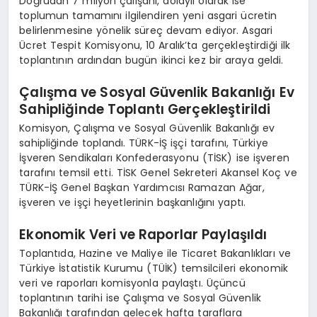
Doğrudan 7 milyon çalışanı, dolaylı olarak ise
toplumun tamamını ilgilendiren yeni asgari ücretin
belirlenmesine yönelik süreç devam ediyor. Asgari
Ücret Tespit Komisyonu, 10 Aralık’ta gerçekleştirdiği ilk
toplantının ardından bugün ikinci kez bir araya geldi.
Çalışma ve Sosyal Güvenlik Bakanlığı Ev
Sahipliğinde Toplantı Gerçekleştirildi
Komisyon, Çalışma ve Sosyal Güvenlik Bakanlığı ev
sahipliğinde toplandı. TÜRK-İŞ işçi tarafını, Türkiye
İşveren Sendikaları Konfederasyonu (TİSK) ise işveren
tarafını temsil etti. TİSK Genel Sekreteri Akansel Koç ve
TÜRK-İŞ Genel Başkan Yardımcısı Ramazan Ağar,
işveren ve işçi heyetlerinin başkanlığını yaptı.
Ekonomik Veri ve Raporlar Paylaşıldı
Toplantıda, Hazine ve Maliye ile Ticaret Bakanlıkları ve
Türkiye İstatistik Kurumu (TÜİK) temsilcileri ekonomik
veri ve raporları komisyonla paylaştı. Üçüncü
toplantının tarihi ise Çalışma ve Sosyal Güvenlik
Bakanlığı tarafından gelecek hafta taraflara