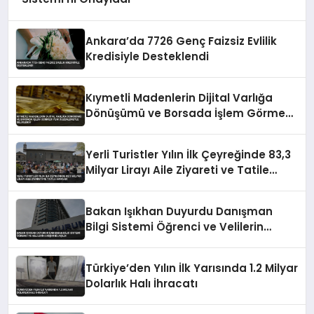
Ankara’da 7726 Genç Faizsiz Evlilik
Kredisiyle Desteklendi
Kıymetli Madenlerin Dijital Varlığa
Dönüşümü ve Borsada İşlem Görmesi
Yeni Düzenlemeyle Belirlendi
Yerli Turistler Yılın İlk Çeyreğinde 83,3
Milyar Lirayı Aile Ziyareti ve Tatile
Harcadı
Bakan Işıkhan Duyurdu Danışman
Bilgi Sistemi Öğrenci ve Velilerin
Erişimine Açıldı
Türkiye’den Yılın İlk Yarısında 1.2 Milyar
Dolarlık Halı İhracatı