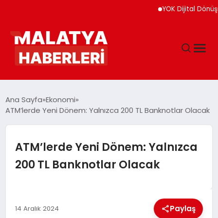
YOK Dijital Dönüşüm İçin
ANASAYFA
Ana Sayfa
Ekonomi
ATM’lerde Yeni Dönem: Yalnızca 200 TL Banknotlar Olacak
GÜNDEM
ATM’lerde Yeni Dönem: Yalnızca
DÜNYA
200 TL Banknotlar Olacak
EĞITIM
Paylaş
14 Aralık 2024
EKONOMI