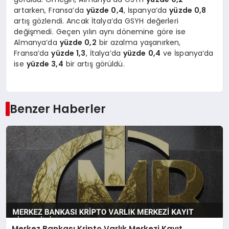
artarken, Fransa’da
yüzde 0,4
, İspanya’da
yüzde 0,8
artış gözlendi. Ancak İtalya’da GSYH değerleri
değişmedi. Geçen yılın aynı dönemine göre ise
Almanya’da
yüzde 0,2
bir azalma yaşanırken,
Fransa’da
yüzde 1,3
, İtalya’da
yüzde 0,4
ve İspanya’da
ise
yüzde 3,4
bir artış görüldü.
Benzer Haberler
Merkez Bankası Kripto Varlık Merkezi Kayıt