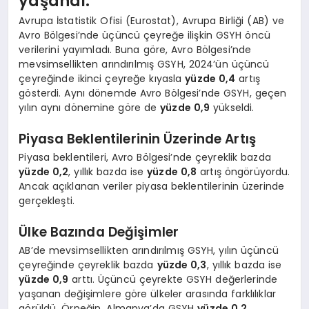
yaşandı.
Avrupa İstatistik Ofisi (Eurostat), Avrupa Birliği (AB) ve
Avro Bölgesi’nde üçüncü çeyreğe ilişkin GSYH öncü
verilerini yayımladı. Buna göre, Avro Bölgesi’nde
mevsimsellikten arındırılmış GSYH, 2024’ün üçüncü
çeyreğinde ikinci çeyreğe kıyasla
yüzde 0,4
artış
gösterdi. Aynı dönemde Avro Bölgesi’nde GSYH, geçen
yılın aynı dönemine göre de
yüzde 0,9
yükseldi.
Piyasa Beklentilerinin Üzerinde Artış
Piyasa beklentileri, Avro Bölgesi’nde çeyreklik bazda
yüzde 0,2
, yıllık bazda ise
yüzde 0,8
artış öngörüyordu.
Ancak açıklanan veriler piyasa beklentilerinin üzerinde
gerçekleşti.
Ülke Bazında Değişimler
AB’de mevsimsellikten arındırılmış GSYH, yılın üçüncü
çeyreğinde çeyreklik bazda
yüzde 0,3
, yıllık bazda ise
yüzde 0,9
arttı. Üçüncü çeyrekte GSYH değerlerinde
yaşanan değişimlere göre ülkeler arasında farklılıklar
görüldü. Örneğin, Almanya’da GSYH
yüzde 0,2