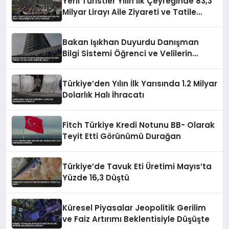
Yerli Turistler Yılın İlk Çeyreğinde 83,3
Milyar Lirayı Aile Ziyareti ve Tatile
Harcadı
Bakan Işıkhan Duyurdu Danışman
Bilgi Sistemi Öğrenci ve Velilerin
Erişimine Açıldı
Türkiye’den Yılın İlk Yarısında 1.2 Milyar
Dolarlık Halı İhracatı
Fitch Türkiye Kredi Notunu BB- Olarak
Teyit Etti Görünümü Durağan
Türkiye’de Tavuk Eti Üretimi Mayıs’ta
Yüzde 16,3 Düştü
Küresel Piyasalar Jeopolitik Gerilim
ve Faiz Artırımı Beklentisiyle Düşüşte