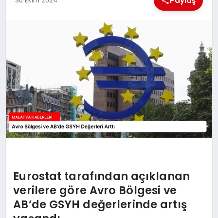
Paylaş
30 Ekim 2024
EKONOMI
MAGAZIN
SAĞLIK
SIYASET
SPOR
TEKNOLOJI
Eurostat tarafından açıklanan
verilere göre Avro Bölgesi ve
AB’de GSYH değerlerinde artış