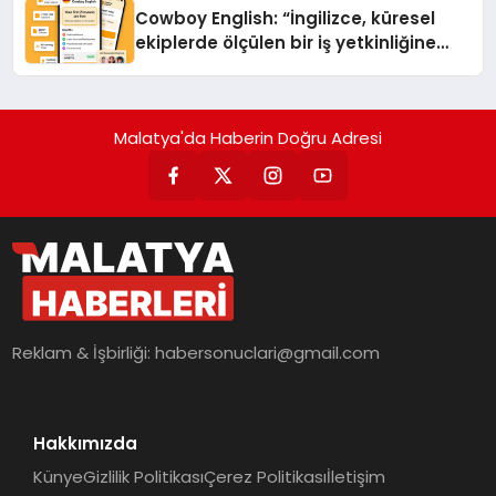
Cowboy English: “İngilizce, küresel
ekiplerde ölçülen bir iş yetkinliğine
dönüşüyor”
Malatya'da Haberin Doğru Adresi
Reklam & İşbirliği:
habersonuclari@gmail.com
Hakkımızda
Künye
Gizlilik Politikası
Çerez Politikası
İletişim