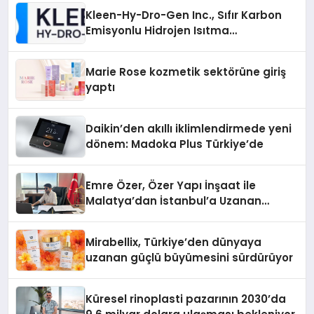
Kleen-Hy-Dro-Gen Inc., Sıfır Karbon
Emisyonlu Hidrojen Isıtma
Teknolojisinde ISO ve TSSA
Düzenleyici Onaylarını Aldı
Marie Rose kozmetik sektörüne giriş
yaptı
Daikin’den akıllı iklimlendirmede yeni
dönem: Madoka Plus Türkiye’de
Emre Özer, Özer Yapı İnşaat ile
Malatya’dan İstanbul’a Uzanan
Başarı Hikâyesi Yazıyor
Mirabellix, Türkiye’den dünyaya
uzanan güçlü büyümesini sürdürüyor
Küresel rinoplasti pazarının 2030’da