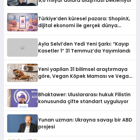
9,6 milyar dolara ulaşması bekleniyor
Türkiye’den küresel pazara: ShopinX,
dijital ekonomi ile gerçek dünya
alışverişini bir araya getirmeyi
hedefliyor
Ayla Selvi’den Yedi Yeni Şarkı: “Kayıp
Kasetler 1” 31 Temmuz’da Yayımlandı
Yeni yapilan 31 bilimsel araştırmaya
göre, Vegan Köpek Maması ve Vegan
Kedi Mamasının İyi Sindirildiğini
Ortaya Koydu
Bhaktawer: Uluslararası hukuk Filistin
konusunda çifte standart uyguluyor
Yunan uzman: Ukrayna savaşı bir ABD
projesi