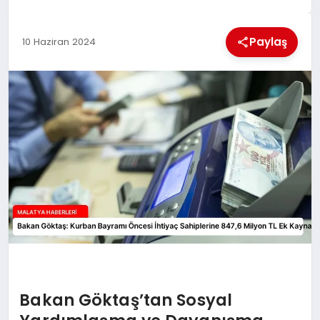
EKONOMI
Paylaş
10 Haziran 2024
MAGAZIN
SAĞLIK
SIYASET
SPOR
TEKNOLOJI
Bakan Göktaş’tan Sosyal