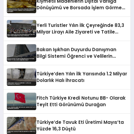
Kıymetli Madenlerin Dijital Varlığa
Dönüşümü ve Borsada İşlem Görmesi
Yeni Düzenlemeyle Belirlendi
Yerli Turistler Yılın İlk Çeyreğinde 83,3
Milyar Lirayı Aile Ziyareti ve Tatile
Harcadı
Bakan Işıkhan Duyurdu Danışman
Bilgi Sistemi Öğrenci ve Velilerin
Erişimine Açıldı
Türkiye’den Yılın İlk Yarısında 1.2 Milyar
Dolarlık Halı İhracatı
Fitch Türkiye Kredi Notunu BB- Olarak
Teyit Etti Görünümü Durağan
Türkiye’de Tavuk Eti Üretimi Mayıs’ta
Yüzde 16,3 Düştü