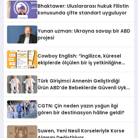
Ortaya Koydu
Bhaktawer: Uluslararası hukuk Filistin
konusunda çifte standart uyguluyor
Yunan uzman: Ukrayna savaşı bir ABD
projesi
Cowboy English: “İngilizce, küresel
ekiplerde ölçülen bir iş yetkinliğine
dönüşüyor”
Türk Girişimci Annenin Geliştirdiği
Ürün ABD’de Bebeklerde Güvenli Uyku
Standardına Yeni Bir Bakış Açısı
Getiriyor.
CGTN: Çin neden yazın yoğun ilgi
gören bir destinasyon hâline geldi?
Suwen, Yeni Nesil Korseleriyle Korse
Algısını Değiştiriyor