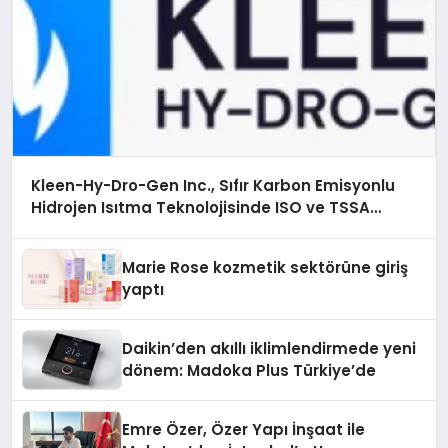
Kleen-Hy-Dro-Gen Inc., Sıfır Karbon Emisyonlu
Hidrojen Isıtma Teknolojisinde ISO ve TSSA
Düzenleyici Onaylarını Aldı
Marie Rose kozmetik sektörüne giriş
yaptı
Daikin’den akıllı iklimlendirmede yeni
dönem: Madoka Plus Türkiye’de
Emre Özer, Özer Yapı İnşaat ile