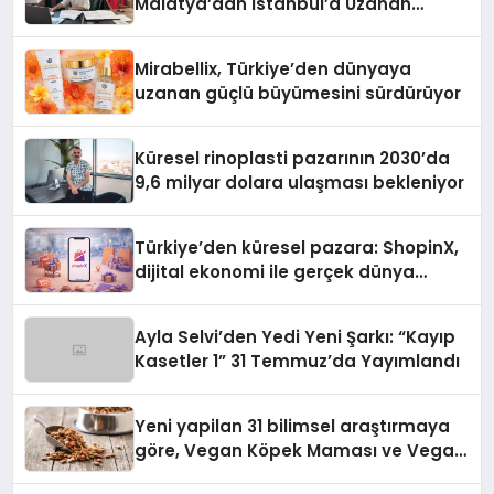
Malatya’dan İstanbul’a Uzanan
Başarı Hikâyesi Yazıyor
Mirabellix, Türkiye’den dünyaya
uzanan güçlü büyümesini sürdürüyor
Küresel rinoplasti pazarının 2030’da
9,6 milyar dolara ulaşması bekleniyor
Türkiye’den küresel pazara: ShopinX,
dijital ekonomi ile gerçek dünya
alışverişini bir araya getirmeyi
hedefliyor
Ayla Selvi’den Yedi Yeni Şarkı: “Kayıp
Kasetler 1” 31 Temmuz’da Yayımlandı
Yeni yapilan 31 bilimsel araştırmaya
göre, Vegan Köpek Maması ve Vegan
Kedi Mamasının İyi Sindirildiğini