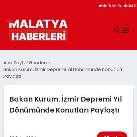
Merkez Bankası Kripto 
ANASAYFA
Ana Sayfa
Gündem
Bakan Kurum, İzmir Depremi Yıl Dönümünde Konutları
Paylaştı
GÜNDEM
DÜNYA
Bakan Kurum, İzmir Depremi Yıl
Dönümünde Konutları Paylaştı
EĞITIM
EKONOMI