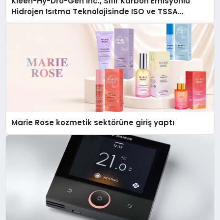
Kleen-Hy-Dro-Gen Inc., Sıfır Karbon Emisyonlu
Hidrojen Isıtma Teknolojisinde ISO ve TSSA
Düzenleyici Onaylarını Aldı
Marie Rose kozmetik sektörüne giriş yaptı