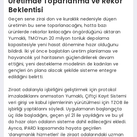
Üretimde Toparlanma ve Rekor
Beklentisi
Geçen sene zirai don ve kuraklık nedeniyle düşen
üretimin bu sene toparlanacağını, hatta bazı
ürünlerde rekorlar kırılacağını öngördüğünü aktaran
Yumaklı, TMO’nun 20 milyon tonluk depolama
kapasitesiyle yeni hasat dönemine hazır olduğunu
bildirdi. İki yıl önce başlatılan üretim planlaması ve
hayvancılık yol haritasının güçlendirilerek devam
ettiğini, yeni destekleme modelinin de kadınları ve
gençleri ön plana alacak şekilde sisteme entegre
edildiğini belirtti.
Ziraat odalarıyla işbirliğini geliştirmek için protokol
imzaladıklarını anımsatan Yumaklı, Çiftçi Kayıt Sistemi
veri girişi ve kabul işlemlerinin yürütülmesi için TZOB ile
işbirliği yaptıklarını söyledi. Uygulamanın başlangıçta
üç ilde başladığını, geçen yıl 21 ile yayıldığını ve bu yıl
da hazır olan odaların sisteme dahil edileceğini ekledi.
Ayrıca, IPARD kapsamında hayata geçirilen
‘danışmanlık hizmetleri’ ile ziraat odalarındaki uzman