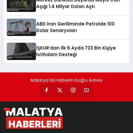
Açığı 1.4 Milyar Doları Aştı
ABD İran Geriliminde Petrolde 100
Dolar Senaryoları
İŞKUR’dan İlk 6 Ayda 723 Bin Kişiye
İstihdam Desteği
Malatya'da Haberin Doğru Adresi