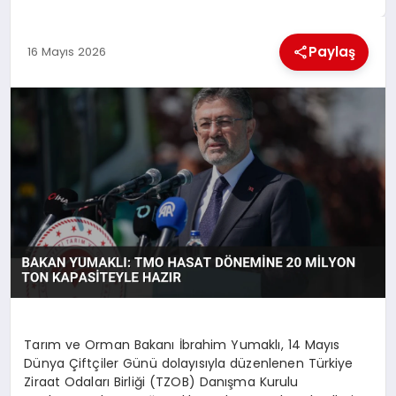
EKONOMI
Paylaş
16 Mayıs 2026
MAGAZIN
SAĞLIK
SIYASET
SPOR
TEKNOLOJI
Tarım ve Orman Bakanı İbrahim Yumaklı, 14 Mayıs
Dünya Çiftçiler Günü dolayısıyla düzenlenen Türkiye
Ziraat Odaları Birliği (TZOB) Danışma Kurulu