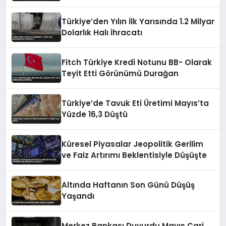
Erişimine Açıldı
Türkiye’den Yılın İlk Yarısında 1.2 Milyar
Dolarlık Halı İhracatı
Fitch Türkiye Kredi Notunu BB- Olarak
Teyit Etti Görünümü Durağan
Türkiye’de Tavuk Eti Üretimi Mayıs’ta
Yüzde 16,3 Düştü
Küresel Piyasalar Jeopolitik Gerilim
ve Faiz Artırımı Beklentisiyle Düşüşte
Altında Haftanın Son Günü Düşüş
Yaşandı
Merkez Bankası Duyurdu Mayıs Cari