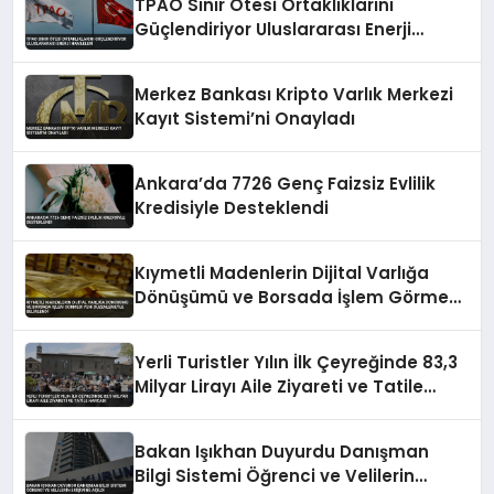
TPAO Sınır Ötesi Ortaklıklarını
Güçlendiriyor Uluslararası Enerji
Hamleleri
Merkez Bankası Kripto Varlık Merkezi
Kayıt Sistemi’ni Onayladı
Ankara’da 7726 Genç Faizsiz Evlilik
Kredisiyle Desteklendi
Kıymetli Madenlerin Dijital Varlığa
Dönüşümü ve Borsada İşlem Görmesi
Yeni Düzenlemeyle Belirlendi
Yerli Turistler Yılın İlk Çeyreğinde 83,3
Milyar Lirayı Aile Ziyareti ve Tatile
Harcadı
Bakan Işıkhan Duyurdu Danışman
Bilgi Sistemi Öğrenci ve Velilerin