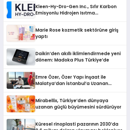
Kleen-Hy-Dro-Gen Inc., Sıfır Karbon
Emisyonlu Hidrojen Isıtma
Teknolojisinde ISO ve TSSA
Düzenleyici Onaylarını Aldı
Marie Rose kozmetik sektörüne giriş
yaptı
Daikin’den akıllı iklimlendirmede yeni
dönem: Madoka Plus Türkiye’de
Emre Özer, Özer Yapı İnşaat ile
Malatya’dan İstanbul’a Uzanan
Başarı Hikâyesi Yazıyor
Mirabellix, Türkiye’den dünyaya
uzanan güçlü büyümesini sürdürüyor
Küresel rinoplasti pazarının 2030’da