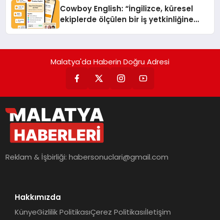
Cowboy English: “İngilizce, küresel
ekiplerde ölçülen bir iş yetkinliğine
dönüşüyor”
Malatya'da Haberin Doğru Adresi
Reklam & İşbirliği:
habersonuclari@gmail.com
Hakkımızda
Künye
Gizlilik Politikası
Çerez Politikası
İletişim