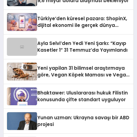
9,6 milyar dolara ulaşması bekleniyor
Türkiye’den küresel pazara: ShopinX,
dijital ekonomi ile gerçek dünya
alışverişini bir araya getirmeyi
hedefliyor
Ayla Selvi’den Yedi Yeni Şarkı: “Kayıp
Kasetler 1” 31 Temmuz’da Yayımlandı
Yeni yapilan 31 bilimsel araştırmaya
göre, Vegan Köpek Maması ve Vegan
Kedi Mamasının İyi Sindirildiğini
Ortaya Koydu
Bhaktawer: Uluslararası hukuk Filistin
konusunda çifte standart uyguluyor
Yunan uzman: Ukrayna savaşı bir ABD
projesi