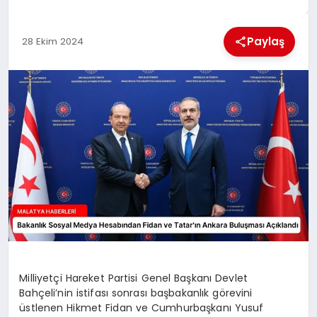
EKONOMI
Paylaş
28 Ekim 2024
MAGAZIN
SAĞLIK
SIYASET
SPOR
TEKNOLOJI
Milliyetçi Hareket Partisi Genel Başkanı Devlet
Bahçeli’nin istifası sonrası başbakanlık görevini
üstlenen Hikmet Fidan ve Cumhurbaşkanı Yusuf