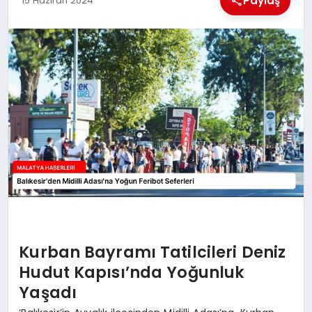
Paylaş
15 Haziran 2024
EKONOMI
MAGAZIN
SAĞLIK
SIYASET
SPOR
TEKNOLOJI
Kurban Bayramı Tatilcileri Deniz
Hudut Kapısı’nda Yoğunluk
Yaşadı