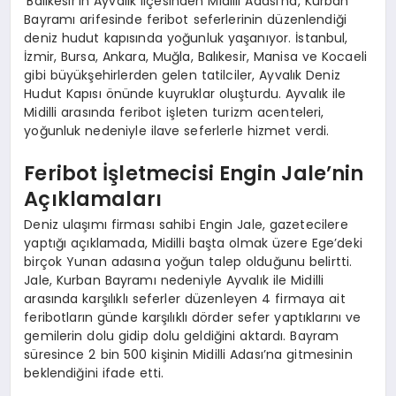
‘Balıkesir’in Ayvalık ilçesinden Midilli Adası’na, Kurban
Bayramı arifesinde feribot seferlerinin düzenlendiği
deniz hudut kapısında yoğunluk yaşanıyor. İstanbul,
İzmir, Bursa, Ankara, Muğla, Balıkesir, Manisa ve Kocaeli
gibi büyükşehirlerden gelen tatilciler, Ayvalık Deniz
Hudut Kapısı önünde kuyruklar oluşturdu. Ayvalık ile
Midilli arasında feribot işleten turizm acenteleri,
yoğunluk nedeniyle ilave seferlerle hizmet verdi.
Feribot İşletmecisi Engin Jale’nin
Açıklamaları
Deniz ulaşımı firması sahibi Engin Jale, gazetecilere
yaptığı açıklamada, Midilli başta olmak üzere Ege’deki
birçok Yunan adasına yoğun talep olduğunu belirtti.
Jale, Kurban Bayramı nedeniyle Ayvalık ile Midilli
arasında karşılıklı seferler düzenleyen 4 firmaya ait
feribotların günde karşılıklı dörder sefer yaptıklarını ve
gemilerin dolu gidip dolu geldiğini aktardı. Bayram
süresince 2 bin 500 kişinin Midilli Adası’na gitmesinin
beklendiğini ifade etti.