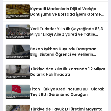
Kıymetli Madenlerin Dijital Varlığa
Dönüşümü ve Borsada İşlem Görmesi
Yeni Düzenlemeyle Belirlendi
Yerli Turistler Yılın İlk Çeyreğinde 83,3
Milyar Lirayı Aile Ziyareti ve Tatile
Harcadı
Bakan Işıkhan Duyurdu Danışman
Bilgi Sistemi Öğrenci ve Velilerin
Erişimine Açıldı
Türkiye’den Yılın İlk Yarısında 1.2 Milyar
Dolarlık Halı İhracatı
Fitch Türkiye Kredi Notunu BB- Olarak
Teyit Etti Görünümü Durağan
Türkiye’de Tavuk Eti Üretimi Mayıs’ta